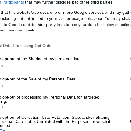
Participants
that may further disclose it to other third parties.
η μικροποσότητας ηρωίνης σε 37χρονο
 that this website/app uses one or more Google services and may gath
ύν και οι δύο.
including but not limited to your visit or usage behaviour. You may click 
 to Google and its third-party tags to use your data for below specifi
αι κατασχέθηκαν: ποσότητα
ηρωίνης
βάρους
ogle consent section.
καΐνης
και
κάνναβης
, μία ηλεκτρονική
τρίφτης και το χρηματικό ποσό των 981
l Data Processing Opt Outs
κωτικών.
o opt-out of the Sharing of my personal data.
In
o opt-out of the Sale of my Personal Data.
In
to opt-out of processing my Personal Data for Targeted
ing.
In
o opt-out of Collection, Use, Retention, Sale, and/or Sharing
ersonal Data that Is Unrelated with the Purposes for which it
lected.
Out