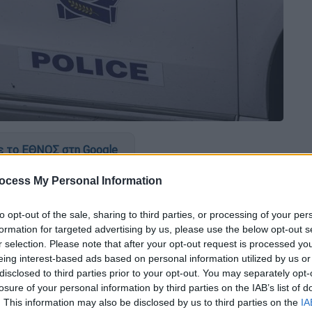
 το ΕΘΝΟΣ στη Google
ocess My Personal Information
μητέρα και γιος στη
Θεσσαλονίκη
, αλλά
γούνται στον
εισαγγελέα
.
Πρόκειται για μία
to opt-out of the sale, sharing to third parties, or processing of your per
 της
, σε βάρος των οποίων σχηματίσθηκε
formation for targeted advertising by us, please use the below opt-out s
ν περί όπλων και περί ναρκωτικών καθώς
r selection. Please note that after your opt-out request is processed y
των εγκλήματος
.
eing interest-based ads based on personal information utilized by us or
disclosed to third parties prior to your opt-out. You may separately opt-
Τετάρτης 28 Σεπτεμβρίου
αστυνομικοί
, με τη
losure of your personal information by third parties on the IAB’s list of
. This information may also be disclosed by us to third parties on the
IA
ου
, εντόπισαν στην περιοχή του
Ευόσμου
,