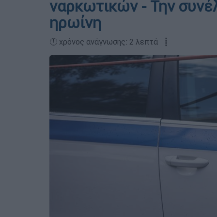
ναρκωτικών - Την συν
ηρωίνη
🕛 χρόνος ανάγνωσης: 2 λεπτά ┋