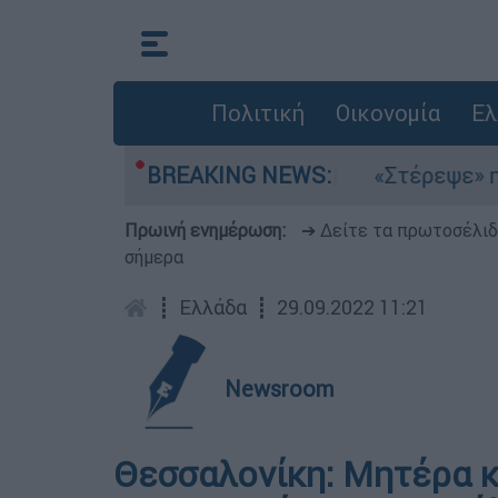
Πολιτική
Οικονομία
Ελ
ελτέμια στο Αιγαίο
BREAKING NEWS:
«Στέρεψε» η αγορά απ
Πρωινή ενημέρωση:
➔ Δείτε τα πρωτοσέλι
σήμερα
┋
Ελλάδα
┋
29.09.2022 11:21
Newsroom
Θεσσαλονίκη: Μητέρα κ