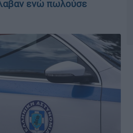
έλαβαν ενώ πωλούσε