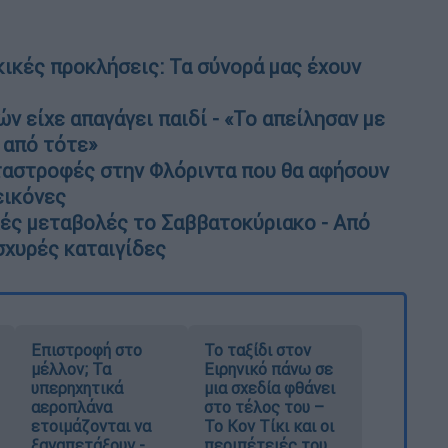
ικές προκλήσεις: Τα σύνορά μας έχουν
ν είχε απαγάγει παιδί - «Το απείλησαν με
 από τότε»
ταστροφές στην Φλόριντα που θα αφήσουν
εικόνες
κές μεταβολές το Σαββατοκύριακο - Από
σχυρές καταιγίδες
Επιστροφή στο
Το ταξίδι στον
μέλλον; Τα
Ειρηνικό πάνω σε
υπερηχητικά
μια σχεδία φθάνει
αεροπλάνα
στο τέλος του –
ετοιμάζονται να
Το Κον Τίκι και οι
ξαναπετάξουν -
περιπέτειές του