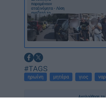
παραμένουν
αταξινόμητα - Λύση
αναζητά το
υπουργείο
#TAGS
ηρωίνη
μητέρα
γιος
ναρ
Ακολούθησε το 
Live όλες οι εξελίξεις λεπτό προς