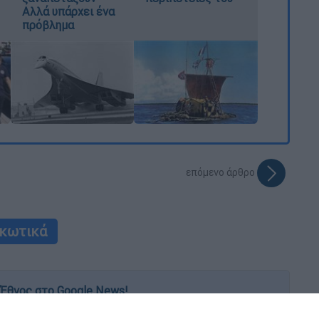
Αλλά υπάρχει ένα
πρόβλημα
επόμενο άρθρο
κωτικά
Έθνος στο Google News!
 λεπτό, με την υπογραφή του www.ethnos.gr