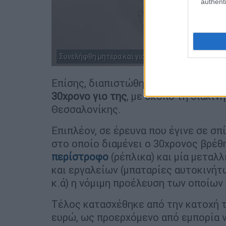
authenti
Συνελήφθη μητέρα και γιος για εμπόριο ναρκωτικ
Επίσης, διαπιστώθηκε ότι
τις ναρκωτ
30χρονο γιο της
, με σκοπό τη διακί
Θεσσαλονίκης.
Επιπλέον, σε έρευνα που έγινε σε σπί
στο οποίο διαμένει ο 30χρονος βρέθ
περίστροφο
(ρέπλικα) και μία μεταλ
και εργαλείων (μπαταρίες αυτοκινήτ
κ.ά) η νόμιμη προέλευση των οποίων
Τέλος κατασχέθηκε από την κατοχή 
ευρώ, ως προερχόμενο από εμπορία 