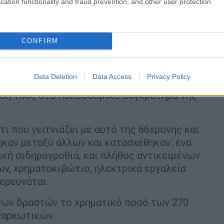
cation functionality and fraud prevention, and other user protection.
CONFIRM
ών
Data Deletion
Data Access
Privacy Policy
ικές ουσίες τις κατείχε μαζί με τον
νησή τους στο πολεοδομικό συγκρότημα της
τι που γειτνιάζει με αυτό της 66χρονης και
ηκαν μεταξύ άλλων και κατασχέθηκαν: ένα
λική σιδηρογροθιά, και πλήθος αντικειμένων
ων, χρηματοκιβώτιο, ηλεκτρικά εργαλεία
 ερευνάται.
των δραστών το χρηματικό ποσό των 270
ναρκωτικών.