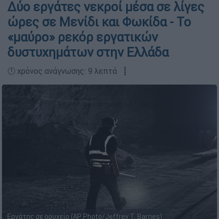
Δύο εργάτες νεκροί μέσα σε λίγες
ώρες σε Μενίδι και Φωκίδα - Το
«μαύρο» ρεκόρ εργατικών
δυστυχημάτων στην Ελλάδα
🕛 χρόνος ανάγνωσης: 9 λεπτά ┋
Εργάτης σε ορυχείο (AP Photo/Jeffrey T. Barnes)