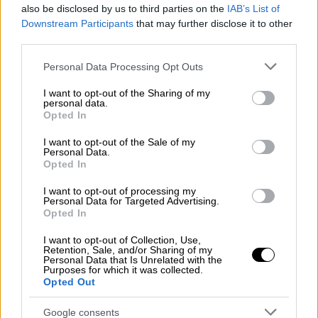
also be disclosed by us to third parties on the
IAB’s List of
ζωές στο μέλλον».
Downstream Participants
that may further disclose it to other
third parties.
Επίσης, στη χώρα μας δεν καταγράφονται οι
επαγγελματικές
ασθένειες
, όταν εκτιμάται
Please note that this website/app uses one or more Google
Personal Data Processing Opt Outs
services and may gather and store information including but
ότι στην Ευρωπαϊκή Ένωση 100.000
not limited to your visit or usage behaviour. You may click to
I want to opt-out of the Sharing of my
άνθρωποι τον χρόνο χάνουν τη ζωή τους από
personal data.
grant or deny consent to Google and its third-party tags to
Opted In
ασθένειες που συνδέονται με το επάγγελμά
use your data for below specified purposes in below Google
τους.
consent section.
I want to opt-out of the Sale of my
Personal Data.
Opted In
Το ζήτημα των εργατικών δυστυχημάτων
έχει φτάσει μέσω
I want to opt-out of processing my
Personal Data for Targeted Advertising.
ερωτήσεων βουλευτών επανειλημμένως στη
Opted In
Βουλή. Ωστόσο, ο ρυθμός των απωλειών
δεν
έχει
μειωθεί
. Αναφερόμενος στο θέμα ο
I want to opt-out of Collection, Use,
Retention, Sale, and/or Sharing of my
υφυπουργός Εργασίας, Παναγιώτης
Personal Data that Is Unrelated with the
Purposes for which it was collected.
Τσακλόγλου παραδέχτηκε ότι σύμφωνα με
Opted Out
τα στοιχεία της Επιθεώρησης Εργασίας, από
Google consents
το 2015 μέχρι και τον Αύγουστο του 2022