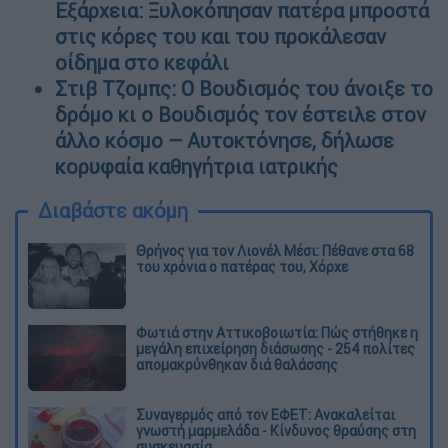
Εξάρχεια: Ξυλοκόπησαν πατέρα μπροστά
στις κόρες του και του προκάλεσαν
οίδημα στο κεφάλι
Στιβ Τζομπς: Ο Βουδισμός του άνοιξε το
δρόμο κι ο Βουδισμός τον έστειλε στον
άλλο κόσμο – Αυτοκτόνησε, δήλωσε
κορυφαία καθηγήτρια ιατρικής
Διαβάστε ακόμη
Θρήνος για τον Λιονέλ Μέσι: Πέθανε στα 68
του χρόνια ο πατέρας του, Χόρχε
Φωτιά στην Αττικοβοιωτία: Πώς στήθηκε η
μεγάλη επιχείρηση διάσωσης - 254 πολίτες
απομακρύνθηκαν διά θαλάσσης
Συναγερμός από τον ΕΦΕΤ: Ανακαλείται
γνωστή μαρμελάδα - Κίνδυνος θραύσης στη
συσκευασία