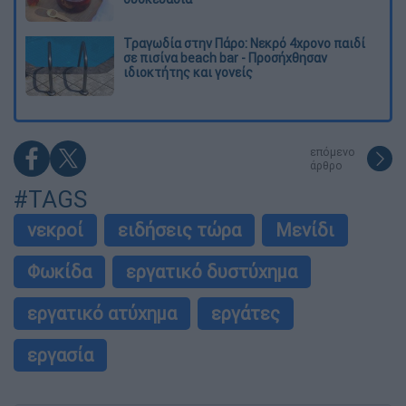
Τραγωδία στην Πάρο: Νεκρό 4χρονο παιδί
σε πισίνα beach bar - Προσήχθησαν
ιδιοκτήτης και γονείς
επόμενο
άρθρο
#TAGS
νεκροί
ειδήσεις τώρα
Μενίδι
Φωκίδα
εργατικό δυστύχημα
εργατικό ατύχημα
εργάτες
εργασία