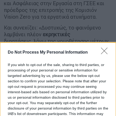
και Ασφάλειας στην Εργασία στη ΓΣΕΕ και
πρόεδρος της επιτροπής της Κομισιόν
Vision Zero για τα εργατικά ατυχήματα.
Και συνεχίζει: «Δυστυχώς, το φαινόμενο
λαμβάνει πλέον
εκρηκτικές
διαστάσεις, λόγω της νομοθέτησης μέτρων
που εντατικοποιούν την εργασία,
Do Not Process My Personal Information
αποδυναμώνουν την δράση των συνδικάτων
και την διαβούλευση σε όλα τα επίπεδα,
If you wish to opt-out of the sale, sharing to third parties, or
δημιουργούν απίστευτη σύγχυση στην
processing of your personal or sensitive information for
λειτουργία του Σώματος Επιθεωρητών
targeted advertising by us, please use the below opt-out
Εργασίας και ευνοούν την αυθαιρεσία όσων
section to confirm your selection. Please note that after your
opt-out request is processed you may continue seeing
εργοδοτών δεν αναλαμβάνουν τις νομικές
interest-based ads based on personal information utilized by
ευθύνες τους στα σχετικά θέματα. Η
us or personal information disclosed to third parties prior to
κατάσταση όπως έχει διαμορφωθεί, μας
your opt-out. You may separately opt-out of the further
δημιουργεί βάσιμους φόβους για ακόμα
disclosure of your personal information by third parties on the
IAB’s list of downstream participants. This information may
περισσότερες απώλειες σε ανθρώπινες