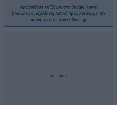
Ακολούθησε το Έθνος στο Google News!
Live όλες οι εξελίξεις λεπτό προς λεπτό, με την
υπογραφή του www.ethnos.gr