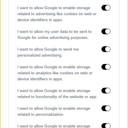
παρατηρείται μια προοδευτική αύξηση στις
I want to allow Google to enable storage
αναγγελίες των εργατικών ατυχημάτων
related to advertising like cookies on web or
device identifiers in apps.
ήσσονος βαρύτητας, δηλαδή των μη
σοβαρών ή θανατηφόρων, την οποία
I want to allow my user data to be sent to
απέδωσε στην υποχρέωση των εργοδοτών
Google for online advertising purposes.
να χρησιμοποιούν την ηλεκτρονική
I want to allow Google to send me
πλατφόρμα αναγγελιών του Ολοκληρωμένου
personalized advertising.
Πληροφοριακού Συστήματος του ΣΕΠΕ, το
οποίο τέθηκε σε λειτουργία την 1η
I want to allow Google to enable storage
Ιανουαρίου 2018.
related to analytics like cookies on web or
device identifiers in apps.
I want to allow Google to enable storage
related to functionality of the website or app.
I want to allow Google to enable storage
related to personalization.
I want to allow Google to enable storage