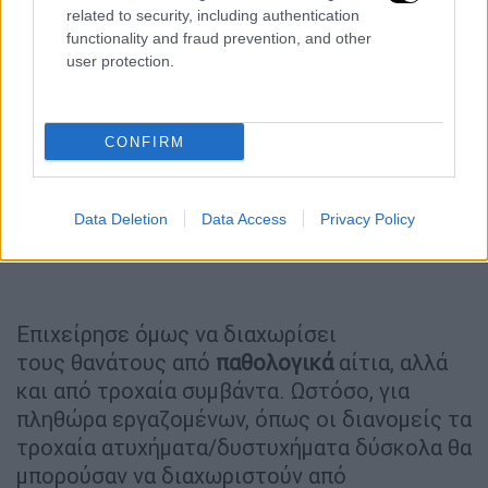
related to security, including authentication
functionality and fraud prevention, and other
user protection.
CONFIRM
Data Deletion
Data Access
Privacy Policy
Επιχείρησε όμως να διαχωρίσει
τους θανάτους από
παθολογικά
αίτια, αλλά
και από τροχαία συμβάντα. Ωστόσο, για
πληθώρα εργαζομένων, όπως οι διανομείς τα
τροχαία ατυχήματα/δυστυχήματα δύσκολα θα
μπορούσαν να διαχωριστούν από