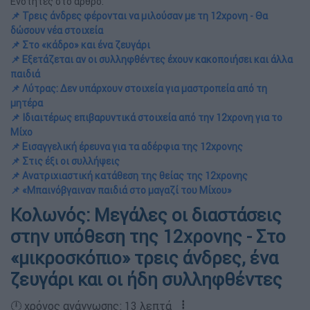
Ενότητες στο άρθρο:
📌 Τρεις άνδρες φέρονται να μιλούσαν με τη 12χρονη - Θα
δώσουν νέα στοιχεία
📌 Στο «κάδρο» και ένα ζευγάρι
📌 Εξετάζεται αν οι συλληφθέντες έχουν κακοποιήσει και άλλα
παιδιά
📌 Λύτρας: Δεν υπάρχουν στοιχεία για μαστροπεία από τη
μητέρα
📌 Ιδιαιτέρως επιβαρυντικά στοιχεία από την 12χρονη για το
Μίχο
📌 Εισαγγελική έρευνα για τα αδέρφια της 12χρονης
📌 Στις έξι οι συλλήψεις
📌 Ανατριχιαστική κατάθεση της θείας της 12χρονης
📌 «Μπαινόβγαιναν παιδιά στο μαγαζί του Μίχου»
Κολωνός: Μεγάλες οι διαστάσεις
στην υπόθεση της 12χρονης - Στο
«μικροσκόπιο» τρεις άνδρες, ένα
ζευγάρι και οι ήδη συλληφθέντες
🕛 χρόνος ανάγνωσης: 13 λεπτά ┋