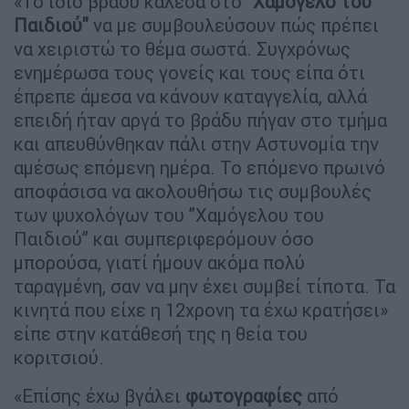
«Το ίδιο βράδυ κάλεσα στο "
Χαμόγελο του
Παιδιού"
να με συμβουλεύσουν πώς πρέπει
να χειριστώ το θέμα σωστά. Συγχρόνως
ενημέρωσα τους γονείς και τους είπα ότι
έπρεπε άμεσα να κάνουν καταγγελία, αλλά
επειδή ήταν αργά το βράδυ πήγαν στο τμήμα
και απευθύνθηκαν πάλι στην Αστυνομία την
αμέσως επόμενη ημέρα. Το επόμενο πρωινό
αποφάσισα να ακολουθήσω τις συμβουλές
των ψυχολόγων του ”Χαμόγελου του
Παιδιού” και συμπεριφερόμουν όσο
μπορούσα, γιατί ήμουν ακόμα πολύ
ταραγμένη, σαν να μην έχει συμβεί τίποτα. Τα
κινητά που είχε η 12χρονη τα έχω κρατήσει»
είπε στην κατάθεσή της η θεία του
κοριτσιού.
«Επίσης έχω βγάλει
φωτογραφίες
από