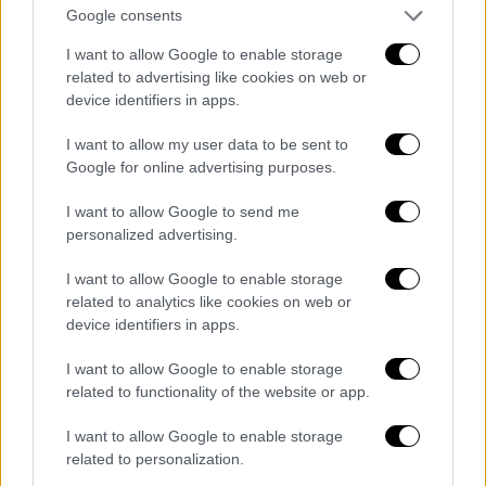
Google consents
μυαλό
μου».
I want to allow Google to enable storage
«Εγώ βλέπω ότι
ξαφνικά έχει μετατοπιστεί
related to advertising like cookies on web or
η κοινή γνώμη
για ένα αδίκημα που είναι η
device identifiers in apps.
μαστροπεία από την μητέρα, που το αρνείται
I want to allow my user data to be sent to
επαναλαμβάνω και έχουμε αφήσει εκτός τα
Google for online advertising purposes.
άτομα που ψάχνουμε να δούμε όλοι μας ποια
είναι» συμπλήρωσε.
I want to allow Google to send me
personalized advertising.
Ιδιαιτέρως επιβαρυντικά στοιχεία από
I want to allow Google to enable storage
την 12χρονη για το Μίχο
related to analytics like cookies on web or
device identifiers in apps.
Σοκαριστικά είναι τα όσα περιέγραψε το
12χρονο παιδί στην ειδικό της
αστυνομίας
,
I want to allow Google to enable storage
μια μέρα πριν
συλληφθεί
η μητέρα του
την
related to functionality of the website or app.
περασμένη Πέμπτη
.
I want to allow Google to enable storage
related to personalization.
Το παιδί είπε στην ψυχολόγο ότι ο
Μίχος
το