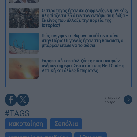
O στρατηγός ήταν σχιζοφρενής, εμμονικός,
πλησίαζε τα 75 όταν τον αντάμωσε η δόξα –
Εκείνος που άλλαξε την πορεία της
Ιστορίας!
Πώς πνίγηκε το 4χρονο παιδί σε πισίνα
στην Πάρο: Οι γονείς ήταν στη θάλασσα, ο
μπάρμαν έπεσε να το σώσει
Εκρηκτικό κοκτέιλ ζέστης και ισχυρών
ανέμων σήμερα: Σε κατάσταση Red Code η
Αττική και άλλες 5 περιοχές
επόμενο
άρθρο
#TAGS
κακοποίηση
Σεπόλια