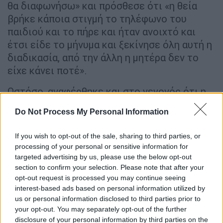
θα διαφωνήσω» και πρόσθεσε ότι «η θεία
βρήκε κάποια στιγμή το τηλέφωνο του
παιδιού και το πήρε και ήταν ανοιχτό και
έτσι είδε το μήνυμα και ξεκίνησε όλη αυτή η
διαδικασία, από την άλλη η μητέρα δεν το
είχε κάνει ποτέ».
Ωστόσο, αναφέρθηκε και στο γεγονός ότι η
θεία
του παιδιού συμπαραστάθηκε στην
Do Not Process My Personal Information
κατηγορούμενη μητέρα όπως και η 19χρονη
κόρη της και ο 18χρονος γιος της μίλησαν
If you wish to opt-out of the sale, sharing to third parties, or
υπέρ της 37χρονης και σημείωσε «δηλαδή
processing of your personal or sensitive information for
όλοι αυτοί οι άνθρωποι πέφτουν τόσο έξω
targeted advertising by us, please use the below opt-out
για την μητέρα; Ότι υπάρχει παραμέληση, δεν
section to confirm your selection. Please note that after your
opt-out request is processed you may continue seeing
θα πω όχι».
interest-based ads based on personal information utilized by
us or personal information disclosed to third parties prior to
Σε επισήμανση ότι εισαγγελέας και
your opt-out. You may separately opt-out of the further
ανακρίτρια ομόφωνα αποφάσισαν την
disclosure of your personal information by third parties on the