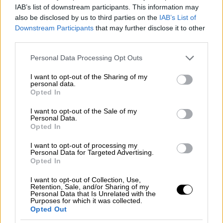
προφυλάκιση της μητέρας, ο κ. Λύτρας
IAB’s list of downstream participants. This information may
σχολίασε, σύμφωνα με την ΕΡΤ: «
Δεν είναι η
also be disclosed by us to third parties on the
IAB’s List of
Downstream Participants
that may further disclose it to other
πρώτη φορά που βλέπεις μια τέτοια διάταξη
third parties.
και στο δικαστήριο να βλέπεις άλλο
αποτέλεσμα
», προσθέτοντας «εμένα μου
Please note that this website/app uses one or more Google
Personal Data Processing Opt Outs
services and may gather and store information including but
κάνει μεγάλη εντύπωση, αντί να
not limited to your visit or usage behaviour. You may click to
I want to opt-out of the Sharing of my
ασχοληθούμε με τους βιαστές γιατί εδώ
personal data.
grant or deny consent to Google and its third-party tags to
Opted In
μιλάμε για βιαστές».
use your data for below specified purposes in below Google
consent section.
I want to opt-out of the Sale of my
«Μου κάνει λίγο ότι κάποιος ή κάποιοι
Personal Data.
Opted In
προσπαθούν να πετάξουν την μπάλα στην
εξέδρα γιατί ενδεχομένως υπάρχουν και
I want to opt-out of processing my
Personal Data for Targeted Advertising.
κάποιοι οι οποίοι θα είναι άνθρωποι που θα
Opted In
κινδυνεύσουν διάφορες καταστάσεις ή
I want to opt-out of Collection, Use,
διάφορα πράγματα» ανέφερε ο κ. Λύτρας.
Retention, Sale, and/or Sharing of my
Ερωτηθείς εάν υπάρχουν πρόσωπα που
Personal Data that Is Unrelated with the
Purposes for which it was collected.
κάποιοι θέλουν να τα προστατεύσουν είπε
Opted Out
«δεν ξέρω αλλά
περνάει πολύ έντονα από το