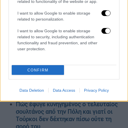
αστυνομικά μέτρα και κυκλοφοριακές
related to functionality of the website or app.
ρυθμίσεις - Ποιοι σταθμοί του μετρό θα
I want to allow Google to enable storage
είναι κλειστοί
related to personalization.
Στα όριά τους και με... λίστες αναμονής
τα κοιμητήρια της Αθήνας και των
I want to allow Google to enable storage
μεγάλων αστικών κέντρων - Γιατί δεν
related to security, including authentication
functionality and fraud prevention, and other
ιδρύονται νέα
user protection.
Αυξήσεις στους μισθούς εκπαιδευτικών
«τάζει» η κυβέρνηση - Υποσχέσεις και
στους πανεπιστημιακούς από το
CONFIRM
υπουργείο Παιδείας
Μίνι ασφαλιστικό: Οι 19 συν μία
παρεμβάσεις για μισθωτούς,
Data Deletion
Data Access
Privacy Policy
συνταξιούχους και οφειλέτες
Πώς έφυγε κυνηγημένος ο τελευταίος
σουλτάνος από την Πόλη και γιατί οι
Τούρκοι δεν δέχτηκαν πίσω ούτε τη
σορό του