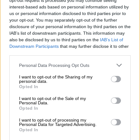
opt-out request is processed you may continue seeing
για την ανταλλαγή πληροφοριών σχετικά με
interest-based ads based on personal information utilized by
υπηκόους
τρίτων
χωρών
.
us or personal information disclosed to third parties prior to
your opt-out. You may separately opt-out of the further
Το νομοσχέδιο εισάγεται προς ψήφιση,
disclosure of your personal information by third parties on the
σήμερα, στην
ολομέλεια
της
Βουλής
. Όπως
IAB’s list of downstream participants. This information may
σημειώνεται στην τροπολογία, το
κουμπί
also be disclosed by us to third parties on the
IAB’s List of
Downstream Participants
that may further disclose it to other
πανικού
, που στέλνει σύντομο γραπτό
third parties.
μήνυμα στην αστυνομία (sms), αφορά σε
περιστατικά οικογενειακής
βίας που
Please note that this website/app uses one or more Google
Personal Data Processing Opt Outs
services and may gather and store information including but
συνδέονται με απειλή ή κίνδυνο της ζωής ή
not limited to your visit or usage behaviour. You may click to
I want to opt-out of the Sharing of my
της σωματικής
ακεραιότητας
, προς τον
personal data.
grant or deny consent to Google and its third-party tags to
Opted In
σκοπό άμεσης
επέμβασης
της αστυνομικής
use your data for below specified purposes in below Google
δύναμης.
consent section.
I want to opt-out of the Sale of my
Personal Data.
Opted In
Δικαιούχοι
εγγραφής στην εφαρμογή κατά
την πιλοτική λειτουργία του προγράμματος
I want to opt-out of processing my
Personal Data for Targeted Advertising.
είναι
γυναίκες
θύματα
ενδοοικογενειακής
Opted In
βίας που διαμένουν στην Περιφέρεια