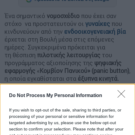
Ένα σημαντικό
νομοσχέδιο
που έχει σαν
στόχο να προστατευτούν οι
γυναίκες
που
κινδυνεύουν από την
ενδοοικογενειακή βία
έρχεται στη Βουλή μέσα στις επόμενες
ημέρες. Συγκεκριμένα πρόκειται για
τη θέσπιση
πιλοτικής λειτουργίας
του
προγράμματος αξιοποίησης της
ψηφιακής
εφαρμογής
«
Κομβίον Πανικού» (panic button)
,
η οποία εγκαθίσταται στα
έξυπνα κινητά.
Ο χρήστης θα μπορεί μέσα από αυτή την
Do Not Process My Personal Information
εφαρμογή να ειδοποιεί την Αστυνομία σε
περιπτώσεις ενδοοικογενειακής βίας, όπως
If you wish to opt-out of the sale, sharing to third parties, or
προβλέπει τροπολογία που κατατέθηκε στο
processing of your personal or sensitive information for
νομοσχέδιο του υπουργείου Δικαιοσύνης. Το
targeted advertising by us, please use the below opt-out
νομοσχέδιο ενσωματώνει ευρωπαϊκή οδηγία
section to confirm your selection. Please note that after your