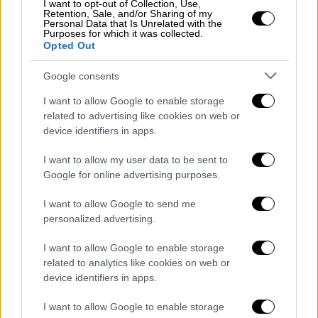
I want to opt-out of Collection, Use,
Αττικής και στην Περιφερειακή Ενότητα
Retention, Sale, and/or Sharing of my
Θεσσαλονίκης, οι οποίες απευθύνονται στις
Personal Data that Is Unrelated with the
Purposes for which it was collected.
κατά τόπο αρμόδιες αστυνομικές αρχές ή σε
Opted Out
Συμβουλευτικό Κέντρο του Δικτύου της
Google consents
Γενικής Γραμματείας Δημογραφικής και
Οικογενειακής Πολιτικής και Ισότητας των
I want to allow Google to enable storage
Φύλων (Γ.Γ.Δ.Ο.Π.Ι.Φ.) του Υπουργείου
related to advertising like cookies on web or
device identifiers in apps.
Εργασίας και Κοινωνικών Υποθέσεων.
I want to allow my user data to be sent to
Μετά από τη λήξη της πιλοτικής εφαρμογής,
Google for online advertising purposes.
το πρόγραμμα «Κομβίο Πανικού»
θα
αξιολογηθεί από τις αρμόδιες υπηρεσίες
I want to allow Google to send me
των Υπουργείων Εργασίας και Κοινωνικών
personalized advertising.
Υποθέσεων και Προστασίας του Πολίτη.
I want to allow Google to enable storage
related to analytics like cookies on web or
ΌΛΕΣ ΟΙ ΕΙΔΗΣΕΙΣ
device identifiers in apps.
Πολυτεχνείο 2022: Δρακόντεια
I want to allow Google to enable storage