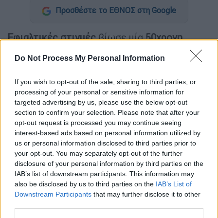
Προσθέστε το ΕΘΝΟΣ στη Google
Εφιαλτικές στιγμές
βίωσε μία
50χρονη
γυναίκα στην
Κρήτη
, όταν 32χρονος φέρεται
Do Not Process My Personal Information
να πήγε στο σπίτι της και
αποπειράθηκε να
τη
βιάσει
, σύμφωνα με όσα η ίδια
If you wish to opt-out of the sale, sharing to third parties, or
ισχυρίζεται. Η καταγγέλλουσα φαίνεται να
processing of your personal or sensitive information for
γνώριζε
τον άνδρα καθώς -όπως
targeted advertising by us, please use the below opt-out
ισχυρίζεται- τον είχε προσλάβει για μία
section to confirm your selection. Please note that after your
opt-out request is processed you may continue seeing
δουλειά και
τον απέλυσε
.
interest-based ads based on personal information utilized by
us or personal information disclosed to third parties prior to
Το περιστατικό, σύμφωνα με την καταγγελία,
your opt-out. You may separately opt-out of the further
σημειώθηκε το απόγευμα όταν η γυναίκα
disclosure of your personal information by third parties on the
άκουσε θόρυβο στην αυλή της και βγήκε για
IAB’s list of downstream participants. This information may
να διαπιστώσει τι συμβαίνει. Τότε, ο
also be disclosed by us to third parties on the
IAB’s List of
Downstream Participants
that may further disclose it to other
32χρονος
τής επιτέθηκε
και
προσπάθησε να
third parties.
τη βιάσει
.