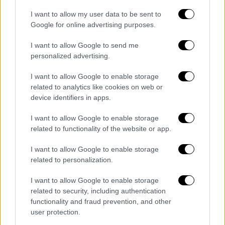
ΟΛΕΣ ΟΙ ΕΙΔΗΣΕΙΣ
I want to allow my user data to be sent to
Google for online advertising purposes.
Politico: Υπό αυστηρό έλεγχο και ο
Μαργαρίτης Σχοινάς - Ερευνάται η
I want to allow Google to send me
πιθανή εμπλοκή του στο Qatar Gate
personalized advertising.
Εύα Καϊλή: Τι έχει συμβεί στις
I want to allow Google to enable storage
Βρυξέλλες; Τα 6 σημεία του σκανδάλου
related to analytics like cookies on web or
που έβαλε «φωτιά» στο
device identifiers in apps.
Ευρωκοινοβούλιο - Τα επόμενα βήματα
Γκάφα ολκής...από αστυνομικούς στο
I want to allow Google to enable storage
related to functionality of the website or app.
Λονδίνο: Εισέβαλαν σε γκαλερί για να
σώσουν άνθρωπο που τελικά
I want to allow Google to enable storage
αποδείχθηκε... γλυπτό
related to personalization.
SSM: Καμπανάκι για αυξημένο κίνδυνο
I want to allow Google to enable storage
για τις τράπεζες από τα «κόκκινα
related to security, including authentication
δάνεια» και την περιορισμένη
functionality and fraud prevention, and other
χρηματοδότηση
user protection.
«Είτε θα έκανα μεταμόσχευση, είτε θα