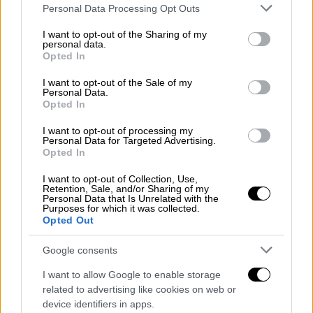
Please note that this website/app uses one or more Google
Personal Data Processing Opt Outs
services and may gather and store information including but
ΔΙΑΒΑΣΤΕ ΕΠΙΣΗΣ
not limited to your visit or usage behaviour. You may click to
I want to opt-out of the Sharing of my
personal data.
grant or deny consent to Google and its third-party tags to
Opted In
Ελλάδα
|
12.12.2022 16:50
use your data for below specified purposes in below Google
Ραγδαίες εξελίξεις με την Κιβωτό: Ο
consent section.
I want to opt-out of the Sale of my
Personal Data.
15χρονος από τη δομή του Βόλου
Opted In
κατήγγειλε ασέλγεια από τον πατέρα
Αντώνιο
I want to opt-out of processing my
Personal Data for Targeted Advertising.
Opted In
I want to opt-out of Collection, Use,
Retention, Sale, and/or Sharing of my
Ο άνδρας φέρεται έπειτα να το «έσκασε»,
Personal Data that Is Unrelated with the
Purposes for which it was collected.
καθώς η γυναίκα
άρχισε να φωνάζει
, όπως
Opted Out
μεταδίδει το
neakriti.gr
.
Google consents
Οι αστυνομικές Αρχές
αναζητούν
τον
I want to allow Google to enable storage
32χρονο.
related to advertising like cookies on web or
device identifiers in apps.