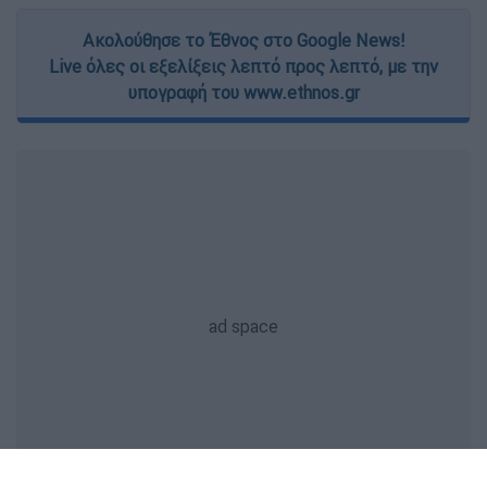
Ακολούθησε το Έθνος στο Google News!
Live όλες οι εξελίξεις λεπτό προς λεπτό, με την
υπογραφή του www.ethnos.gr