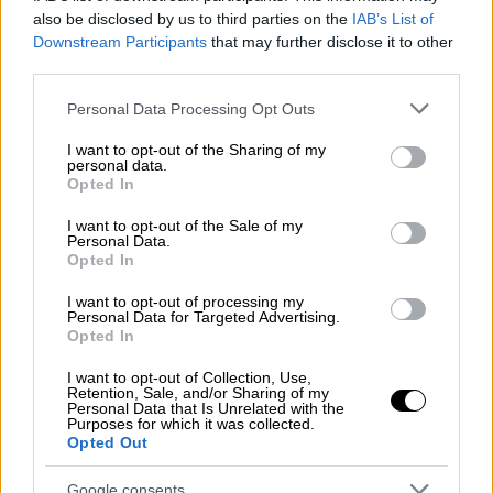
Αν σε κάποιους φαίνεται αστεία δεν με
also be disclosed by us to third parties on the
IAB’s List of
πειράζει. Θα μιλήσω από την καρδιά μου.
Downstream Participants
that may further disclose it to other
Μιλώντας για το ήθος και τον χαρακτήρα
third parties.
μου δεν ξέρω αν μιλώ για μένα.
Έχω
Please note that this website/app uses one or more Google
Personal Data Processing Opt Outs
κατηγορηθεί
για πράγματα που πάντα
services and may gather and store information including but
σιχαινόμουν».
not limited to your visit or usage behaviour. You may click to
I want to opt-out of the Sharing of my
personal data.
grant or deny consent to Google and its third-party tags to
Opted In
«Η ζωή μου καταστράφηκε, ο ίδιος
use your data for below specified purposes in below Google
consent section.
καταστράφηκα»
I want to opt-out of the Sale of my
Personal Data.
Opted In
«Δεν είμαι καλός στο λόγο. Δεν περίμενα να
I want to opt-out of processing my
είναι τόσο δύσκολο. Η
ζωή μου
Personal Data for Targeted Advertising.
καταστράφηκε
, ο
ίδιος καταστράφηκα
. Η
Opted In
προσωπική μου ζωή. Η οικογενειακή μου
I want to opt-out of Collection, Use,
ζωή. Οικονομικά είμαι κατεστραμμένος.
Retention, Sale, and/or Sharing of my
Personal Data that Is Unrelated with the
Εξαιτίας της δίκης μου καταστροφής
Purposes for which it was collected.
Opted Out
καταστράφηκαν και οι γύρω μου. Όσο
σκεφτόμουν τη ζωή μου μέσα στη φυλακή,
Google consents