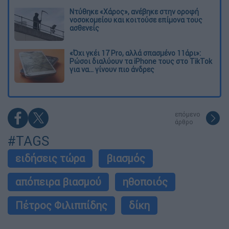
Ντύθηκε «Χάρος», ανέβηκε στην οροφή
νοσοκομείου και κοιτούσε επίμονα τους
ασθενείς
«Όχι γκέι 17 Pro, αλλά σπασμένο 11άρι»:
Ρώσοι διαλύουν τα iPhone τους στο TikTok
για να... γίνουν πιο άνδρες
επόμενο
άρθρο
#TAGS
ειδήσεις τώρα
βιασμός
απόπειρα βιασμού
ηθοποιός
Πέτρος Φιλιππίδης
δίκη