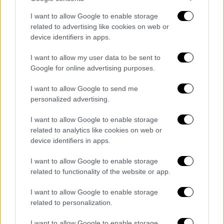
σκεφτόμουν ότι μεγάλωσα με γυναίκες.
I want to allow Google to enable storage
Γεννήθηκα στην Σοφοκλέους. Εκείνη την
related to advertising like cookies on web or
εποχή ήταν η περιοχή με τα μπουρδέλα. Εγώ
device identifiers in apps.
μεγάλωσα μέσα σε αυτές τις γυναίκες.
Έπαιζα εκεί με τους φίλους μου. Τους
I want to allow my user data to be sent to
Google for online advertising purposes.
μιλούσαμε. Είχα πάντα μια βαθιά εκτίμηση,
αγάπη και θαυμασμό γι αυτές. Όχι μόνο γι
I want to allow Google to send me
αυτές. Για όλες τις γυναίκες», πρόσθεσε,
personalized advertising.
σύμφωνα με το dikastiko.gr.
I want to allow Google to enable storage
Υπενθυμίζεται πως, σύμφωνα με τη
related to analytics like cookies on web or
device identifiers in apps.
δικογραφία που έχει σχηματιστεί σε βάρος
του, ο ηθοποιός
φέρεται να βίασε μία
I want to allow Google to enable storage
συνάδελφο του το 2008
, πράξη που έγινε δύο
related to functionality of the website or app.
φορές, καθώς και να
αποπειράθηκε να βιάσει
I want to allow Google to enable storage
άλλες δύο
ηθοποιούς
, το 2010 και το 2014.
related to personalization.
Σε δύο από τις περιπτώσεις οι πράξεις
I want to allow Google to enable storage