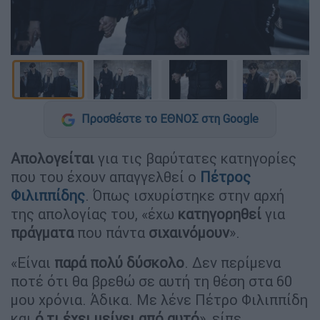
Προσθέστε το ΕΘΝΟΣ στη Google
Απολογείται
για τις βαρύτατες κατηγορίες
που του έχουν απαγγελθεί ο
Πέτρος
Φιλιππίδης
. Όπως ισχυρίστηκε στην αρχή
της απολογίας του, «έχω
κατηγορηθεί
για
πράγματα
που πάντα
σιχαινόμουν
».
«Είναι
παρά πολύ δύσκολο
. Δεν περίμενα
ποτέ ότι θα βρεθώ σε αυτή τη θέση στα 60
μου χρόνια. Άδικα. Με λένε Πέτρο Φιλιππίδη
και
ό,τι έχει μείνει από αυτό
», είπε