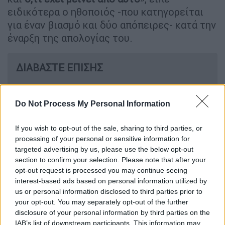
ειδικότερα ο ηθοποιός -που κατηγορείται
για έναν βιασμό και δύο απόπειρες- κατά την
έναρξη της απολογίας του.
ΔΙΑΒΑΣΤΕ ΕΠΙΣΗΣ
Ελλάδα
|
09.01.2023 08:39
Συναγερμός στα Βριλήσσια: Θύμα
Do Not Process My Personal Information
διαρρηκτών μεγαλογιατρός -
Άρπαξαν από το σπίτι του πάνω από
If you wish to opt-out of the sale, sharing to third parties, or
processing of your personal or sensitive information for
160.000 ευρώ
targeted advertising by us, please use the below opt-out
section to confirm your selection. Please note that after your
opt-out request is processed you may continue seeing
interest-based ads based on personal information utilized by
Έπειτα, συνέχισε: «Γεννήθηκα το 1962, αλλά η
us or personal information disclosed to third parties prior to
μητέρα μου με έγραψε το 1963 για να
your opt-out. You may separately opt-out of the further
disclosure of your personal information by third parties on the
κερδίσω χρόνια. Θα μιλήσω για τη ζωή μου.
IAB’s list of downstream participants. This information may