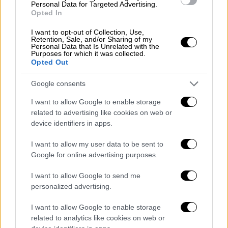
Personal Data for Targeted Advertising.
Opted In
Οι αστυνομικοί που διερεύνησαν την
υπόθεση σε
συνεννόηση
με τις γερμανικές
I want to opt-out of Collection, Use,
Retention, Sale, and/or Sharing of my
αρχές έκαναν έρευνα και στο ιατρείο του
Personal Data that Is Unrelated with the
Purposes for which it was collected.
72χρονου συνεργού του που είναι γενικός
Opted Out
ιατρός, αλλά παρουσιαζόταν στα θύματα ως
γενετιστής. Εκεί έλεγαν στους
Google consents
ανυποψίαστους ασθενείς ότι θα υποβληθούν
I want to allow Google to enable storage
σε μία ειδική εξέταση τύπου
Pet Scan
η
related to advertising like cookies on web or
οποία δίνει ανατομικές και μεταβολικές
device identifiers in apps.
πληροφορίες για κάθε άτομο και
I want to allow my user data to be sent to
συνεισφέρει στην διάγνωση ασθενειών.
Google for online advertising purposes.
Αυτή η εξέταση γινόταν στην συντριπτική
πλειονότητα των περιπτώσεων στις
I want to allow Google to send me
personalized advertising.
κλινικές με τις οποίες συνεργαζόταν ο
72χρονος με τα έξοδα διαμονής να
I want to allow Google to enable storage
βαραίνουν τον ασθενή και την οικογένειά
related to analytics like cookies on web or