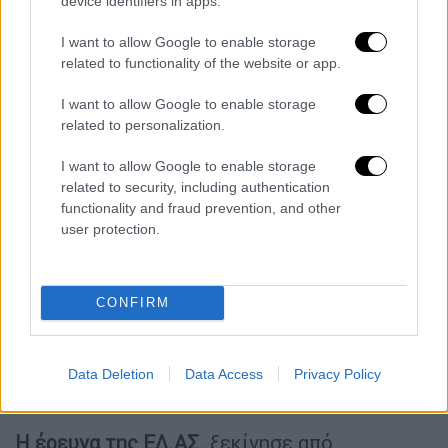
του.
device identifiers in apps.
«Φρούριο» το σπίτι του
I want to allow Google to enable storage
related to functionality of the website or app.
Στο σπίτι του 66χρονου «
ψευτογιατρού
» στο
I want to allow Google to enable storage
Κορωπί
ούτε οι αστυνομικοί δεν πίστευαν
related to personalization.
πόσα μέτρα αντιπαρακολούθησης είχε λάβει,
όταν έκαναν έφοδο. Κάμερες ασφαλείας
I want to allow Google to enable storage
related to security, including authentication
υπήρχαν σχεδόν σε κάθε γωνιά του σπιτιού,
functionality and fraud prevention, and other
ενώ στην ταράτσα είχε τοποθετήσει μέχρι
user protection.
και υψηλής τεχνολογίας ρομποτική κάμερα
για να ελέγχει από ψηλά όλη την περίμετρο.
Ο κατηγορούμενος δεχόταν απειλές από τα
CONFIRM
θύματά του και μάλιστα σε ορισμένες
περιπτώσεις είχε επιστρέψει και μέρος του
χρηματικού ποσού που είχε λάβει,
Data Deletion
Data Access
Privacy Policy
προκειμένου να μην τον καταγγείλουν.
Η έρευνα της ΕΛ.ΑΣ.
ξεκίνησε από