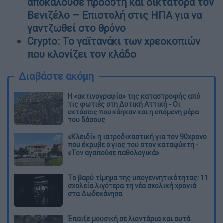
αποκαλούσε προδότη και δικτάτορα τον
Βενιζέλο – Επιστολή στις ΗΠΑ για να
γαντζωθεί στο θρόνο
Crypto: Το γαϊτανάκι των χρεοκοπιών
που κλονίζει τον κλάδο
Διαβάστε ακόμη
Η «ακτινογραφία» της καταστροφής από
τις φωτιές στη Δυτική Αττική - Οι
εκτάσεις που κάηκαν και η επόμενη μέρα
του δάσους
«Κλειδί» η ιατροδικαστική για τον 90χρονο
που έκρυβε ο γιος του στον καταψύκτη -
«Τον αγαπούσε παθολογικά»
Το βαρύ τίμημα της υπογεννητικότητας: 11
σχολεία λιγότερα τη νέα σχολική χρονιά
στα Δωδεκάνησα
Έπαιξε μουσική σε λιοντάρια και αυτά