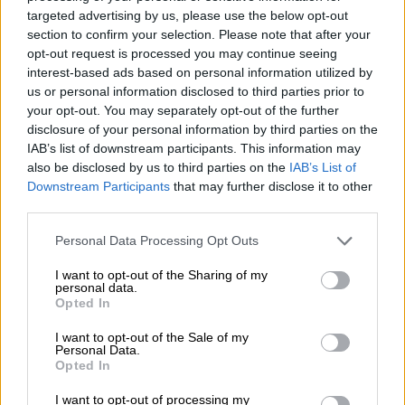
«μαγική» θεραπεία του ανάλογα με το πώς
targeted advertising by us, please use the below opt-out
έκρινε ότι είναι η οικονομική κατάσταση του
section to confirm your selection. Please note that after your
θύματος. Από 200 έως 300 ευρώ ήταν το
opt-out request is processed you may continue seeing
interest-based ads based on personal information utilized by
κόστος ανά φιαλίδιο και
από 10.000 έως
us or personal information disclosed to third parties prior to
25.000
η κάθε ένεση βλαστοκυττάρων με τον
your opt-out. You may separately opt-out of the further
κατηγορούμενο να δέχεται μόνο πληρωμές
disclosure of your personal information by third parties on the
σε μετρητά και να μην έχει κόψει ούτε μία
IAB’s list of downstream participants. This information may
also be disclosed by us to third parties on the
IAB’s List of
απόδειξη για τις «υπηρεσίες» του.
Downstream Participants
that may further disclose it to other
third parties.
Please note that this website/app uses one or more Google
Personal Data Processing Opt Outs
services and may gather and store information including but
not limited to your visit or usage behaviour. You may click to
I want to opt-out of the Sharing of my
personal data.
grant or deny consent to Google and its third-party tags to
Opted In
video
use your data for below specified purposes in below Google
consent section.
I want to opt-out of the Sale of my
Personal Data.
Opted In
I want to opt-out of processing my