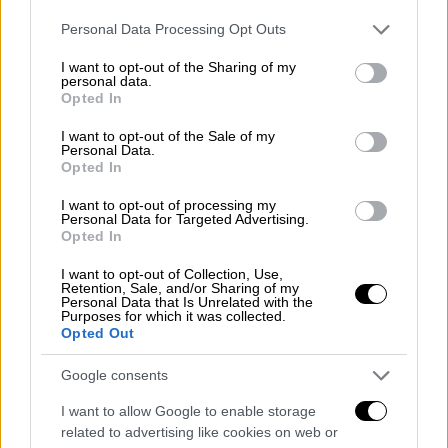
Επιπροσθέτως, καθώς το φαινόμενο
Please note that this website/app uses one or more Google
βρίσκεται σε εξέλιξη, το Υπουργείο
Personal Data Processing Opt Outs
services and may gather and store information including but
υπενθυμίζει την υποχρέωση των εργοδοτών
not limited to your visit or usage behaviour. You may click to
I want to opt-out of the Sharing of my
να λαμβάνουν μέτρα για την υγεία και την
personal data.
grant or deny consent to Google and its third-party tags to
Opted In
ασφάλεια των εργαζομένων τους και να
use your data for below specified purposes in below Google
consent section.
μεριμνούν ώστε -με βάση την κείμενη
I want to opt-out of the Sale of my
Personal Data.
νομοθεσία- να μην θέτουν σε κίνδυνο τους
Opted In
εργαζόμενους τους κατά την εκτέλεση των
I want to opt-out of processing my
καθηκόντων τους.
Personal Data for Targeted Advertising.
Opted In
Στην προκειμένη περίπτωση οφείλουν να
I want to opt-out of Collection, Use,
λάβουν ιδιαίτερη μέριμνα για όσους
Retention, Sale, and/or Sharing of my
Personal Data that Is Unrelated with the
εργαζόμενους απασχολούνται σε
Purposes for which it was collected.
εξωτερικούς χώρους.
Opted Out
Οι όποιες καταγγελίες γίνουν στην
Google consents
Επιθεώρηση Εργασίας για την παραβίαση
I want to allow Google to enable storage
των μέτρων ασφάλειας και υγείας των
related to advertising like cookies on web or