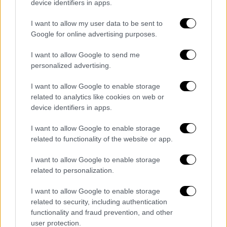
εργαζομένων θα εξετάζονται αμέσως με την
device identifiers in apps.
απαιτούμενη προσοχή και αυστηρότητα.
I want to allow my user data to be sent to
Google for online advertising purposes.
Υπενθυμίζεται ότι σε παρόμοιες
περιπτώσεις εφαρμόζονται τα εξής:
I want to allow Google to send me
personalized advertising.
Όταν η επιχείρηση λειτουργεί κανονικά
και κάποιος εργαζόμενος δεν
I want to allow Google to enable storage
related to analytics like cookies on web or
κατορθώσει να μεταβεί στην εργασία
device identifiers in apps.
του, παρά την καταβληθείσα από μέρους
του προσπάθεια, λόγω ανωτέρας βίας,
I want to allow Google to enable storage
του οφείλεται ο μισθός της ημέρας
related to functionality of the website or app.
εκείνης.
I want to allow Google to enable storage
Εφόσον επιχειρήσεις απασχολούν
related to personalization.
εργαζομένους σε εξωτερικές θέσεις
εργασίας, αυτές πρέπει να
I want to allow Google to enable storage
related to security, including authentication
διευθετούνται κατά τέτοιο τρόπο ώστε
functionality and fraud prevention, and other
οι εργαζόμενοι να προστατεύονται από
user protection.