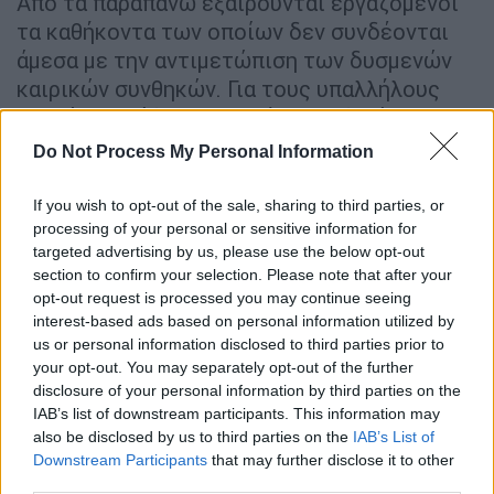
Από τα παραπάνω εξαιρούνται εργαζόμενοι
τα καθήκοντα των οποίων δεν συνδέονται
άμεσα με την αντιμετώπιση των δυσμενών
καιρικών συνθηκών. Για τους υπαλλήλους
αυτούς, αρμόδιοι να παρέχουν οδηγίες για
τον τρόπο παροχής εργασίας είναι οι
Do Not Process My Personal Information
επικεφαλής των υπηρεσιών αιχμής, στην
οποία ανήκουν οργανικά.
If you wish to opt-out of the sale, sharing to third parties, or
processing of your personal or sensitive information for
Τι ισχύει για τον ιδιωτικό τομέα
targeted advertising by us, please use the below opt-out
section to confirm your selection. Please note that after your
Ισχυρή σύσταση για τηλεργασία
γίνεται σε
opt-out request is processed you may continue seeing
interest-based ads based on personal information utilized by
όλες τις ιδιωτικές επιχειρήσεις όπου αυτό
us or personal information disclosed to third parties prior to
είναι εφικτό, όπως ανέφερε ο εκπρόσωπος
your opt-out. You may separately opt-out of the further
Τύπου του Πυροσβεστικού Σώματος,
disclosure of your personal information by third parties on the
επιπυραγός, Ιωάννης Αρτοποιός σε έκτακτη
IAB’s list of downstream participants. This information may
also be disclosed by us to third parties on the
IAB’s List of
ενημέρωση για την κακοκαιρία.
Downstream Participants
that may further disclose it to other
third parties.