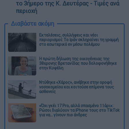
το 3ήμερο της Κ. Δευτέρας - Τιμές ανά
περιοχή
Διαβάστε ακόμη
Εκτελέσεις, συλλήψεις και νέοι
περιορισμοί: Το Ιράν σκληραίνει τη γραμμή
στο εσωτερικό εν μέσω πολέμου
Η πρώτη δήλωση της οικογένειας της
38χρονης Βρετανίδας που δολοφονήθηκε
στην Κυψέλη
Ντύθηκε «Χάρος», ανέβηκε στην οροφή
νοσοκομείου και κοιτούσε επίμονα τους
ασθενείς
«Όχι γκέι 17 Pro, αλλά σπασμένο 11άρι»:
Ρώσοι διαλύουν τα iPhone τους στο TikTok
για να... γίνουν πιο άνδρες