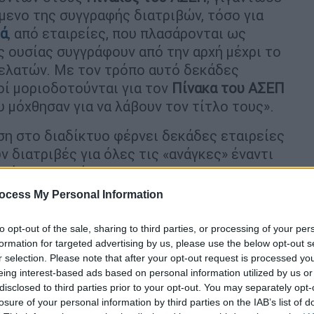
μενο της συγγραφής διατριβών, τόσο για
κά
, από εταιρείες, που πλασάρονται ως
ς ουσίας συγγράφουν από την αρχή μέχρι το
πελατών. Με τον τρόπο αυτό δεκάδες
ί μοριοδοτούνται για τον
Πίνακα του ΑΣΕΠ
 μόχθησαν για να λάβουν τον τίτλο τους».
ηση στο διαδίκτυο φέρνει δεκάδες εταιρείες
 διατριβές για όλες τις «ανάγκες» έναντι
υμία του πελάτη.
ocess My Personal Information
αι μια ακόμη απόδειξη ότι, με την ανοχή της
ς της
ακαδημαϊκής κοινότητας
να εντοπίσει
to opt-out of the sale, sharing to third parties, or processing of your per
υσης μετατρέπεται ραγδαία σε εμπόρευμα.
formation for targeted advertising by us, please use the below opt-out s
 της απέραντης νοθείας με σκοπό την
r selection. Please note that after your opt-out request is processed y
ίναι ότι ακόμη και σήμερα, παρά το
eing interest-based ads based on personal information utilized by us or
disclosed to third parties prior to your opt-out. You may separately opt-
σία που επιβάλλει την επανεξέταση
losure of your personal information by third parties on the IAB’s list of
 «υπηρετούν» στον ευαίσθητο χώρο της