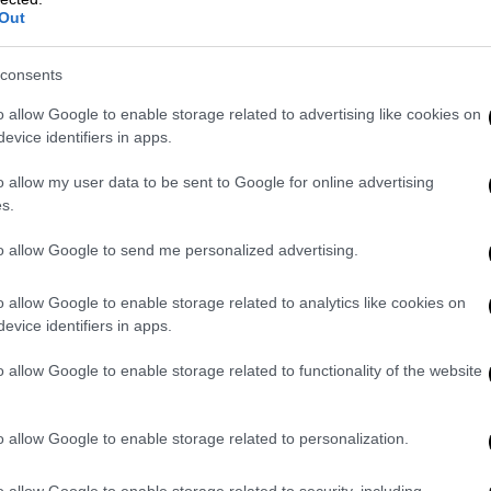
Out
 των εκπροσώπων του παραεμπορίου των
κή υποστήριξη. Όλοι γνωρίζουν, φυσικά, πως
consents
υδών επιστρατεύονται και συγγράφουν από
o allow Google to enable storage related to advertising like cookies on
ές των …επιτήδειων. Το κοστολόγιο, βάσει
evice identifiers in apps.
ς καταγγέλλοντες, μπορεί να ξεκινήσει
ία και να φτάσει το τετραψήφιο νούμερο για
o allow my user data to be sent to Google for online advertising
.
s.
νόμενο διεθνώς και τι γίνεται
to allow Google to send me personalized advertising.
o allow Google to enable storage related to analytics like cookies on
evice identifiers in apps.
ακών εργασιών έχει μεγάλη ανάπτυξη στο
χεία στις ΗΠΑ το ποσοστό των φοιτητών
o allow Google to enable storage related to functionality of the website
ει οκταπλασιαστεί τα τελευταία χρόνια.
o allow Google to enable storage related to personalization.
εία με τη βοήθεια ειδικευμένων εταιρειών
υν» μεγάλο τμήμα των «φαστ φουντ»
o allow Google to enable storage related to security, including