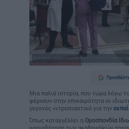
Φοιτητές συγκεντρωμένοι στο Πάντειο Πανεπιστ
Προσθέστε
Μια παλιά ιστορία, που τώρα λόγω τ
φέρνουν στην επικαιρότητα οι ιδιωτ
γεγονός «ντροπιαστικό για την
εκπα
Όπως καταγγέλλει η
Ομοσπονδία Ιδι
μοριοδότηση των ακαδημαϊκών προ