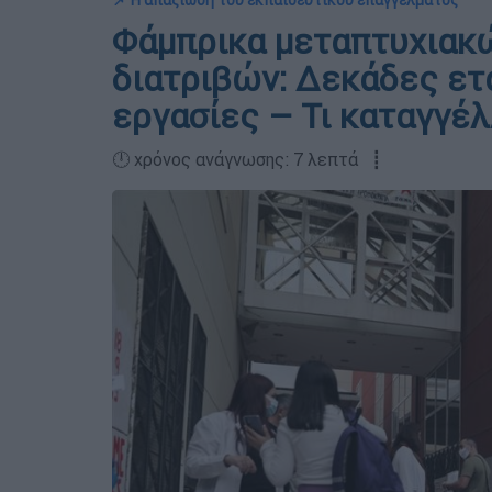
📌 Η απαξίωση του εκπαιδευτικού επαγγέλματος
Φάμπρικα μεταπτυχιακώ
διατριβών: Δεκάδες ετ
εργασίες – Τι καταγγέλ
🕛 χρόνος ανάγνωσης: 7 λεπτά ┋