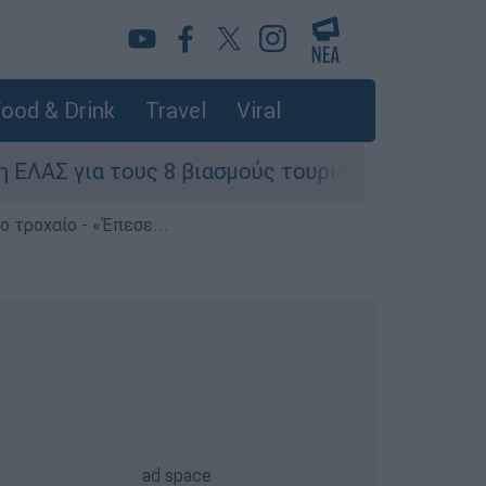
ood & Drink
Travel
Viral
ους 8 βιασμούς τουριστριών - «Μόνο 3 περιστατ
 τροχαίο - «Έπεσε...