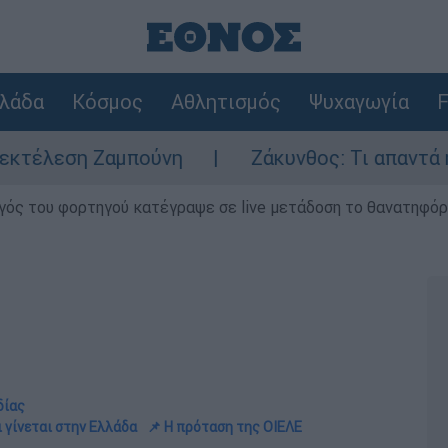
λάδα
Κόσμος
Αθλητισμός
Ψυχαγωγία
F
αμπούνη
Ζάκυνθος: Τι απαντά η ΕΛΑΣ για τ
γός του φορτηγού κατέγραψε σε live μετάδοση το θανατηφόρο
δίας
 γίνεται στην Ελλάδα
📌 Η πρόταση της ΟΙΕΛΕ