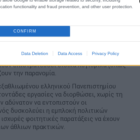
ύνη τους «παραγωγούς» και τους
cation functionality and fraud prevention, and other user protection.
λόγω της χαμηλής αναλογίας καθηγητών-
ολλα εξέτασης που δίνουν τη δυνατότητα
ο φοιτητής έγραψε ο ίδιος τη διατριβή του.
CONFIRM
 έχει ασχοληθεί σοβαρά με το ζήτημα. Είναι
 από αυτές που ελεύθερα διαφημίζουν
Data Deletion
Data Access
Privacy Policy
εγχθεί ή έχει οδηγηθεί στη δικαιοσύνη.
χουν επιστρατεύσει ειδικά λογισμικά (όπως
ζουν την παρανομία.
 εξαθλιωμένου ελληνικού Πανεπιστημίου
τοντάδες εργασίες να διορθώσει, χωρίς τη
όν αδύνατον να εντοπιστούν οι
ονός δυσκολεύει η εμπλοκή πολιτικών
ισχυρές φοιτητικές παρατάξεις να έχουν
ιων άθλιων πρακτικών.