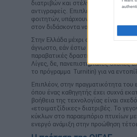
διατριβών και στέλνουν στη δικαιοσ
authenti
αντιγραφείς. Επιπλέον, και κυρίως 
φοιτητών, υπάρχουν αυστηρά πρωτόκ
στον διδάσκοντα να αντιληφθεί, εάν 
Στην Ελλάδα μέχρι σήμερα κανείς δεν
άγνωστο, εάν έστω και μια εταιρεία
παραβατικές δραστηριότητες έχει ελ
Λίγες, δε, πανεπιστημιακές σχολές έ
το πρόγραμμα Turnitin) για να εντοπί
Επιπλέον, στην πραγματικότητα του
όπου ένας καθηγητής έχει συχνά εκα
βοήθεια της τεχνολογίας είναι σχεδ
«ετοιματζίδικες» διατριβές. Το γεγ
κύκλων στο παραεμπόριο πτυχίων με 
ενεργό ανάμιξη στην προώθηση τέτο