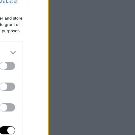
B’s List of
er and store
to grant or
ed purposes