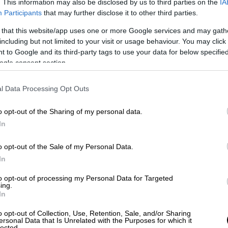
. This information may also be disclosed by us to third parties on the
IA
λαβαν πτυχία-μαϊμού από 17 ιδιωτικά λύκεια
Participants
that may further disclose it to other third parties.
 Υπουργός, η Μαριέττα Γιαννάκου, μετά από
 that this website/app uses one or more Google services and may gath
including but not limited to your visit or usage behaviour. You may click 
 to Google and its third-party tags to use your data for below specifi
νδίας
ogle consent section.
υτό δεν είναι μόνο ελληνικό, αλλά στη
l Data Processing Opt Outs
πραματευτές ανενόχλητοι διαφημίζουν το
o opt-out of the Sharing of my personal data.
In
τι αμοιβής έγραφαν διατριβές, όμως η
ς «έτοιμων» εργασιών αναπτύχθηκε έντονα
o opt-out of the Sale of my Personal Data.
αν πληκτρολογήσεις στο Google τις φράσεις
In
 «εταιρείες για διατριβή» θα προκύψουν
to opt-out of processing my Personal Data for Targeted
πηρεσίες» να περιγράφονται αδρά και …
ing.
In
 υποστήριξη της πτυχιακής εργασίας», «με
ριξη μέχρι την ολοκλήρωση της
o opt-out of Collection, Use, Retention, Sale, and/or Sharing
ersonal Data that Is Unrelated with the Purposes for which it
lected.