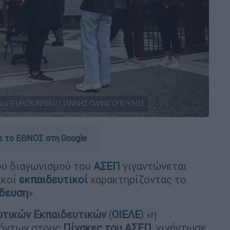
ήμιο/EUROKINISSI/ ΓΙΑΝΝΗΣ ΠΑΝΑΓΟΠΟΥΛΟΣ
 το ΕΘΝΟΣ στη Google
ου διαγωνισμού του
ΑΣΕΠ
γιγαντώνεται
ικοί
εκπαιδευτικοί
χαρακτηρίζοντας το
ίδευση
».
ωτικών Εκπαιδευτικών
(
ΟΙΕΛΕ
) «η
σόντων στους
Πίνακες του ΑΣΕΠ
, γιγάντωσε