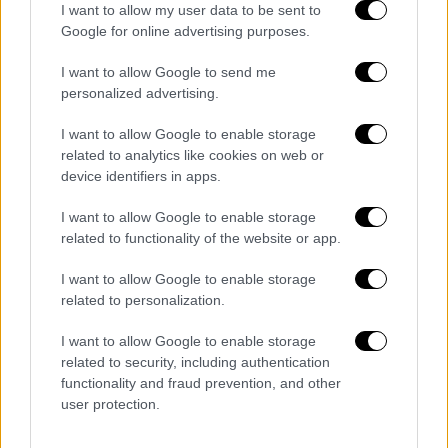
Σύγκρουση τρένων στα Τέμπη: Η
I want to allow my user data to be sent to
σιδηροδρομική κοινότητα ζούσε για
Google for online advertising purposes.
χρόνια με τον φόβο - Το χρονικό μιας
I want to allow Google to send me
προαναγγελθείσας τραγωδίας
personalized advertising.
Τραγωδία στα Τέμπη - Αξιωματικός της
Πυροσβεστικής στο ethnos.gr: «Εάν είχε
I want to allow Google to enable storage
related to analytics like cookies on web or
γίνει η σύγκρουση λίγα μέτρα
device identifiers in apps.
βορειότερα δεν θα γλίτωνε κανείς»
Σύγκρουση τρένων στα Τέμπη: Πώς η
I want to allow Google to enable storage
παραίτηση Καραμανλή στην Ελλάδα
related to functionality of the website or app.
ξεσήκωσε αντι-Ερντογανικό κίνημα στην
I want to allow Google to enable storage
Τουρκία
related to personalization.
Απεργία σε Μετρό και σιδηρόδρομο
σήμερα, Πέμπτη - Οι ανακοινώσεις
I want to allow Google to enable storage
related to security, including authentication
ΑΑΔΕ: Ερχονται έλεγχοι με
functionality and fraud prevention, and other
...«μοριοδότηση» - Οι ανατροπές στο
user protection.
κυνήγι της φοροδιαφυγής