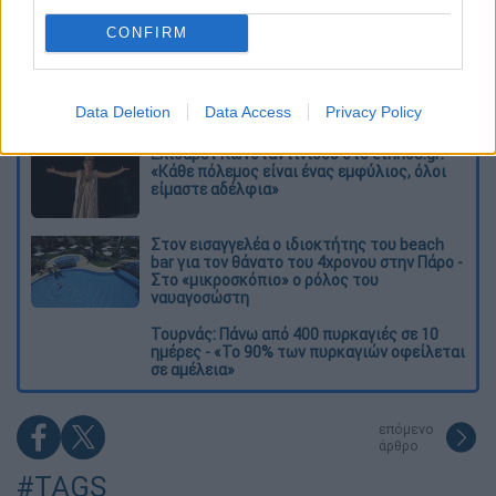
Διαβάστε ακόμη
CONFIRM
O στρατηγός ήταν σχιζοφρενής, εμμονικός,
πλησίαζε τα 75 όταν τον αντάμωσε η δόξα –
Εκείνος που άλλαξε την πορεία της
Data Deletion
Data Access
Privacy Policy
Ιστορίας!
Ελισάβετ Κωνσταντινίδου στο ethnos.gr:
«Κάθε πόλεμος είναι ένας εμφύλιος, όλοι
είμαστε αδέλφια»
Στον εισαγγελέα ο ιδιοκτήτης του beach
bar για τον θάνατο του 4χρονου στην Πάρο -
Στο «μικροσκόπιο» ο ρόλος του
ναυαγοσώστη
Τουρνάς: Πάνω από 400 πυρκαγιές σε 10
ημέρες - «Το 90% των πυρκαγιών οφείλεται
σε αμέλεια»
επόμενο
άρθρο
#TAGS