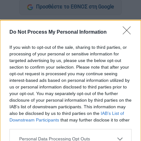
Προσθέστε το ΕΘΝΟΣ στη Google
Σε
τεμαχισμό του τρίτου βαγονιού
που δεν
μπόρεσαν να ανασηκώσουν ολόκληρο τα
Do Not Process My Personal Information
γερανοφόρα οχήματα προχωρούν σήμερα τα
If you wish to opt-out of the sale, sharing to third parties, or
διασωστικά συνεργεία.
processing of your personal or sensitive information for
targeted advertising by us, please use the below opt-out
Όπως μετέδωσε ο δημοσιογράφος της ΕΡΤ
section to confirm your selection. Please note that after your
Βασίλης Σιώμος μιλώντας με τον Πρόεδρο
opt-out request is processed you may continue seeing
των Εθελοντών Διασωστών σύμφωνα με την
interest-based ads based on personal information utilized by
ενημέρωση που υπήρξε το πρωί από το
us or personal information disclosed to third parties prior to
συντονιστή της επιχείρησης Διάσωσης θα
your opt-out. You may separately opt-out of the further
disclosure of your personal information by third parties on the
γίνει τεμαχισμός του βαγονιού που είναι
IAB’s list of downstream participants. This information may
μεγάλο και θα γίνει μετακίνηση των
also be disclosed by us to third parties on the
IAB’s List of
κομματιών, ενώ στην συνέχεια θα γίνει
Downstream Participants
that may further disclose it to other
έλεγχος αν υπάρχουν κάποια σημάδια
third parties.
ανθρώπων και να μπορέσουν να
Please note that this website/app uses one or more Google
Personal Data Processing Opt Outs