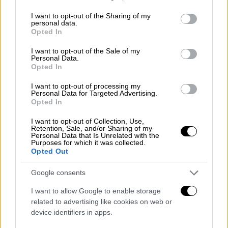
αναγνωριστούν.
services and may gather and store information including but
not limited to your visit or usage behaviour. You may click to
I want to opt-out of the Sharing of my
personal data.
249236_1
grant or deny consent to Google and its third-party tags to
Opted In
use your data for below specified purposes in below Google
Τα διασωστικά συνεργεία δεν έχουν
consent section.
I want to opt-out of the Sale of my
Personal Data.
πρόσβαση για να μπορέσουν να μπουν μέσα
Opted In
και θα αναμένουν τον τεμαχισμό των
κομματιών που στην συνέχεια θα ελεγχθούν
I want to opt-out of processing my
Personal Data for Targeted Advertising.
το καθένα ξεχωριστά.
Opted In
Παράλληλα οι διασώστες θα δούνε στην
I want to opt-out of Collection, Use,
Retention, Sale, and/or Sharing of my
συνέχεια τι ακριβώς υπάρχει και κάτω από
Personal Data that Is Unrelated with the
Purposes for which it was collected.
το τρίτο βαγόνι καθώς υπάρχουν κάποια
Opted Out
άνθρωποι που είναι αγνοούμενοι και
υπάρχουν κάποιοι συγγενείς που περιμένουν
Google consents
να ακούσουν κάποια είδηση.
I want to allow Google to enable storage
related to advertising like cookies on web or
ΟΛΕΣ ΟΙ ΕΙΔΗΣΕΙΣ
device identifiers in apps.