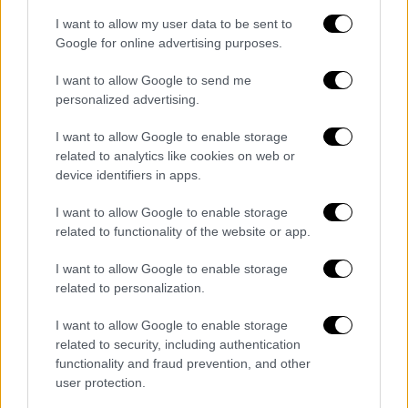
τηλεδιοίκησης (ERTMS), με εξαίρεση το
I want to allow my user data to be sent to
υποτμήμα ΣΚΑ-Οινόη μήκους 52 km.
Google for online advertising purposes.
I want to allow Google to send me
Στον συγκεκριμένο άξονα, ήδη
από το 2002
personalized advertising.
σταδιακά, έχει εγκατασταθεί σύστημα
I want to allow Google to enable storage
αμφίδρομης σηματοδότησης με
related to analytics like cookies on web or
τηλεδιοίκηση στην παρατρόχια υποδομή, το
device identifiers in apps.
οποίο όμως λόγω εκτεταμένων βλαβών και
I want to allow Google to enable storage
δολιοφθορών
,
έχει ανάγκη ανάταξης σε
related to functionality of the website or app.
πολλά τμήματα ακόμα και σήμερα, ενώ
ουσιαστικά δεν τέθηκε ποτέ σε λειτουργία/
I want to allow Google to enable storage
εκμετάλλευση σε κανένα τμήμα γραμμής,
related to personalization.
λόγω μη ολοκλήρωσης των απαραίτητων
I want to allow Google to enable storage
κανονιστικών διαδικασιών (δοκιμών,
related to security, including authentication
πιστοποιήσεων κλπ.).
functionality and fraud prevention, and other
user protection.
Αλλά και το εποχούμενο υποσύστημα που