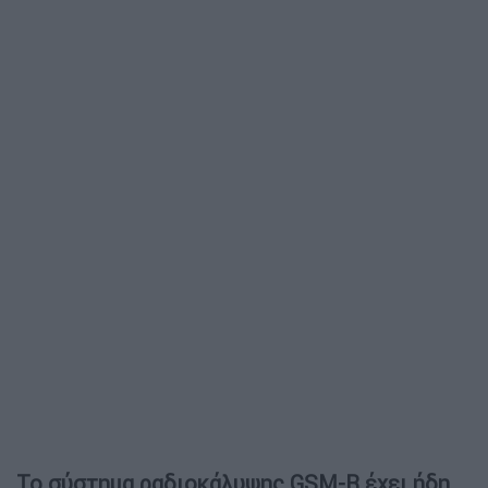
Το σύστημα ραδιοκάλυψης GSM-R έχει ήδη