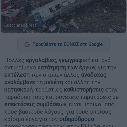
Associated Press
Προσθέστε το ΕΘΝΟΣ στη Google
Πολλές
εργολαβίες
,
γεωγραφική
και ανά
αντικείμενο
κατάτμηση
των
έργων,
για την
εκτέλεση
των οποίων άλλος
ανάδοχος
αναλάμβανε
τη
μελέτη
και άλλος την
κατασκευή
, τεράστιες
καθυστερήσεις
στην
παράδοσή τους και συνεχείς παρατάσεις με
επεκτάσεις
συμβάσεων
, είναι μερικοί από
τους βασικούς λόγους, για τους οποίους
κρίσιμα έργα για τον
σιδηρόδρομο
προχώρησαν τόσο αργά στην Ελλάδα, ενώ