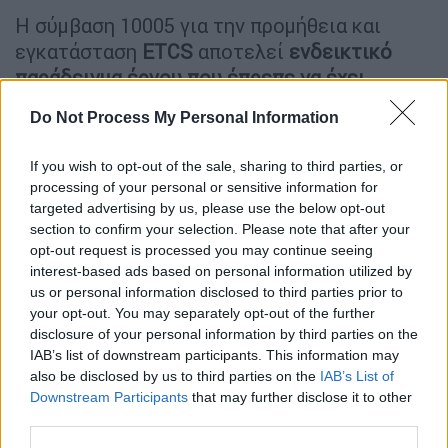
Η σύμβαση 10005 για την προμήθεια και
εγκατάσταση
ETCS
αποτελεί
ενδεικτικό
παράδειγμα έργου που έπρεπε να έχει
ολοκληρωθεί πολύ νωρίτερα και λόγω
Do Not Process My Personal Information
διαρκών παρατάσεων των αρχικών
χρονοδιαγραμμάτων συνεχίζεται ακόμα και
If you wish to opt-out of the sale, sharing to third parties, or
σήμερα.
Το συγχρηματοδοτούμενο έργο
processing of your personal or sensitive information for
χρηματοδοτήθηκε αρχικά στο πλαίσιο του Γ’
targeted advertising by us, please use the below opt-out
section to confirm your selection. Please note that after your
ΚΠΣ, στη συνέχεια από το ΕΣΠΑ 2007-2013,
opt-out request is processed you may continue seeing
ενώ σήμερα η χρηματοδότηση συνεχίζεται
interest-based ads based on personal information utilized by
στο πλαίσιο του ΕΣΠΑ 2014-2020 και από
us or personal information disclosed to third parties prior to
εθνικούς πόρους του Προγράμματος
your opt-out. You may separately opt-out of the further
Δημοσίων Επενδύσεων.
disclosure of your personal information by third parties on the
IAB’s list of downstream participants. This information may
Συνολικά, για τη
σηματοδότηση
και
also be disclosed by us to third parties on the
IAB’s List of
Downstream Participants
that may further disclose it to other
τηλεδιοίκηση
του ΠΑΘΕ/Π διατέθηκαν από
third parties.
το ΕΣΠΑ
2014-2020 80 εκ. €
(57,4 εκ. €