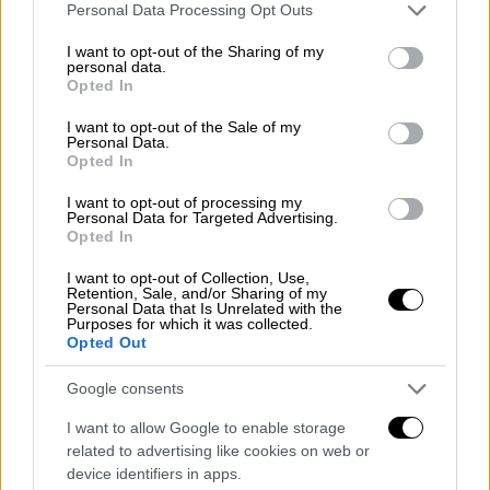
Please note that this website/app uses one or more Google
κοινοτικών πόρων) και για το επίμαχο τμήμα
Personal Data Processing Opt Outs
services and may gather and store information including but
15,6 εκ. € (11,2 εκ. € κοινοτικών πόρων).
not limited to your visit or usage behaviour. You may click to
I want to opt-out of the Sharing of my
Επιπλέον, συνολικοί δημόσιοι πόροι ύψους
personal data.
grant or deny consent to Google and its third-party tags to
Opted In
περίπου 500 εκ. € (260 εκ. € κοινοτικών
use your data for below specified purposes in below Google
πόρων από το CEF) διατέθηκαν από το 2015
consent section.
I want to opt-out of the Sale of my
Personal Data.
για την κατασκευή νέας διπλής
Opted In
σιδηροδρομικής γραμμής 106 km. με
I want to opt-out of processing my
συστήματα σηματοδότησης και ελέγχου στο
Personal Data for Targeted Advertising.
τμήμα Τιθορέα – Λιανοκλάδι – Δομοκό.
Opted In
I want to opt-out of Collection, Use,
Σύμφωνα με τον προ διετίας σχεδιασμό -
τα
Retention, Sale, and/or Sharing of my
χρονοδιαγράμματα του οποίου έχουν ήδη
Personal Data that Is Unrelated with the
Purposes for which it was collected.
‘ολισθήσει’
- μέχρι τις αρχές του 2023
Opted Out
αναμενόταν να έχει ολοκληρωθεί η νέα διπλή
Google consents
σιδηροδρομική γραμμή υψηλών ταχυτήτων
στο τμήμα Αθήνα - Θεσσαλονίκη, μήκους 476
I want to allow Google to enable storage
km. με ηλεκτροκίνηση, και αναβαθμισμένα
related to advertising like cookies on web or
device identifiers in apps.
συστήματα σηματοδότησης και