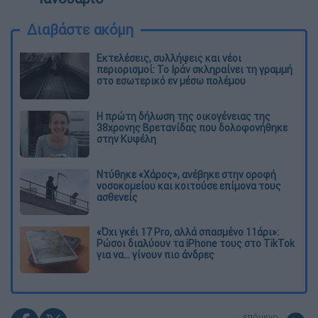
Διαβάστε ακόμη
Εκτελέσεις, συλλήψεις και νέοι
περιορισμοί: Το Ιράν σκληραίνει τη γραμμή
στο εσωτερικό εν μέσω πολέμου
Η πρώτη δήλωση της οικογένειας της
38χρονης Βρετανίδας που δολοφονήθηκε
στην Κυψέλη
Ντύθηκε «Χάρος», ανέβηκε στην οροφή
νοσοκομείου και κοιτούσε επίμονα τους
ασθενείς
«Όχι γκέι 17 Pro, αλλά σπασμένο 11άρι»:
Ρώσοι διαλύουν τα iPhone τους στο TikTok
για να... γίνουν πιο άνδρες
επόμενο