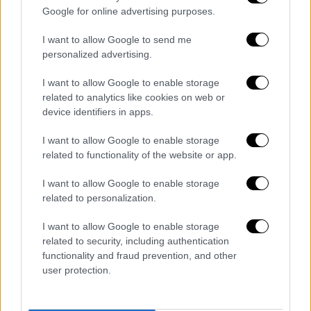
επιφορτισμένη με τη διερεύνηση αυτών των
Google for online advertising purposes.
συμβάντων παρά το γεγονός ότι αυτό
I want to allow Google to send me
θεσμοθετήθηκε για πρώτη φορά το 2008.
personalized advertising.
Το 2011 ορίζονται
τα πρώτα μέλη της
I want to allow Google to enable storage
Επιτροπής
με
τριετή
θητεία
, αλλά ο
related to analytics like cookies on web or
πρόεδρός της παραιτείται το 2013. Η
device identifiers in apps.
Επιτροπή
ανασυγκροτείται τον Αύγουστο
I want to allow Google to enable storage
του 2015
και ορίζονται εκ νέου ο πρόεδρος
related to functionality of the website or app.
και τα μέλη της. Η Επιτροπή διερευνά τις
συνθήκες του δυστυχήματος στο Άδενδρο
I want to allow Google to enable storage
με τους τρεις νεκρούς, αλλά στη συνέχεια ο
related to personalization.
πρόεδρός της παραιτείται τον Απρίλιο του
I want to allow Google to enable storage
2018.
related to security, including authentication
functionality and fraud prevention, and other
Ουσιαστικά η χώρα παραμένει με ένα μεγάλο
user protection.
κενό σε αυτόν τον τομέα και χωρίς ειδικούς
εμπειρογνώμονες για τα σιδηροδρομικά