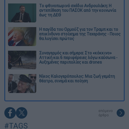
Το φθινοπωρινό σχέδιο Ανδρουλάκη: Η
αντεπίθεση του ΠΑΣΟΚ από την κοινωνία
έως τη ΔΕΘ
Η παγίδα του Ορμούζ για τον Τραμπ και το
επικίνδυνο στοίχημα της Τεχεράνης - Ποιος
θα λυγίσει πρώτος
Συναγερμός και σήμερα: Στο «κόκκινο»
Αττική και 6 περιφέρειες λόγω καύσωνα -
Αυξημένες περιπολίες και drones
Νίκος Καλογερόπουλος: Μια ζωή γεμάτη
θέατρο, σινεμά και ποίηση
επόμενο
άρθρο
#TAGS