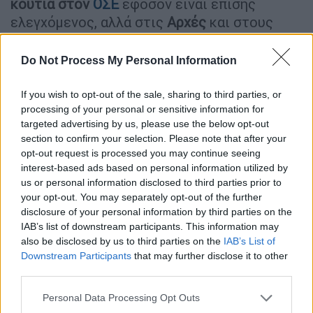
κουτιά στον
ΟΣΕ
εφόσον είναι επίσης
ελεγχόμενος, αλλά στις
Αρχές
και στους
εμπειρογνώμονες
.
Do Not Process My Personal Information
Ο πρόεδρος της Πανελλήνιας Ένωσης
Προσωπικού Ελξης (ΠΕΠΕ),
Κώστας
If you wish to opt-out of the sale, sharing to third parties, or
Γενιδούνιας
, μάλιστα καταγγέλλει ότι σε
processing of your personal or sensitive information for
παλαιότερο
περιστατικό εκτροχιασμού στο
targeted advertising by us, please use the below opt-out
section to confirm your selection. Please note that after your
Βόλο το 2022
επιχειρήθηκε
η ενοχοποίηση
opt-out request is processed you may continue seeing
μηχανοδηγού
. Τότε η ΠΕΠΕ είχε υποβάλει
interest-based ads based on personal information utilized by
μηνυτήρια
αναφορά για το ζήτημα καθώς
us or personal information disclosed to third parties prior to
«υπήρχαν ενδείξεις ότι τοποθετήθηκε
your opt-out. You may separately opt-out of the further
disclosure of your personal information by third parties on the
υπόδειγμα σε ένα φύλλο πορείας
IAB’s list of downstream participants. This information may
προκειμένου να ενοχοποιηθεί ο
also be disclosed by us to third parties on the
IAB’s List of
μηχανοδηγός ότι έπρεπε να είχε μειώσει
Downstream Participants
that may further disclose it to other
ταχύτητα. Υποβάλλαμε
μηνυτήρια αναφορά
third parties.
στον Εισαγγελέα
και σε ένα μήνα το πόρισμα
Please note that this website/app uses one or more Google
Personal Data Processing Opt Outs
έλεγε ότι δε δόθηκε ποτέ υπόδειγμα».
services and may gather and store information including but