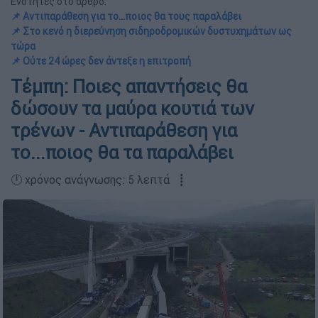
Ενότητες στο άρθρο:
📌 Αντιπαράθεση για το...ποιος θα τους παραλάβει
📌 Στο κενό η διερεύνηση σιδηροδρομικών δυστυχημάτων ως
τώρα
📌 Ούτε 24 ώρες δεν άντεξε η επιτροπή
Τέμπη: Ποιες απαντήσεις θα
δώσουν τα μαύρα κουτιά των
τρένων - Αντιπαράθεση για
το...ποιος θα τα παραλάβει
🕛 χρόνος ανάγνωσης: 5 λεπτά ┋