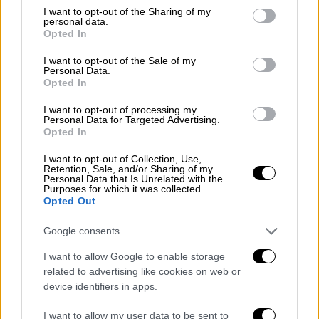
not limited to your visit or usage behaviour. You may click to
I want to opt-out of the Sharing of my
Η Ένωση των μηχανοδηγών συνομιλεί
ήδη με
personal data.
grant or deny consent to Google and its third-party tags to
Opted In
τους νομικούς της συμβούλους
και
use your data for below specified purposes in below Google
consent section.
αναμένεται να τοποθετηθεί τις προσεχείς
I want to opt-out of the Sale of my
Personal Data.
ημέρες τόσο για τη σύσταση της Επιτροπής,
Opted In
ενώ είναι σε επικοινωνία και με ευρωπαϊκά
I want to opt-out of processing my
συνδικάτα σιδηροδρόμου για συμβουλευτική
Personal Data for Targeted Advertising.
ως προς τον τρόπο που πρέπει να διεξαχθεί
Opted In
η έρευνα.
I want to opt-out of Collection, Use,
Retention, Sale, and/or Sharing of my
Στο κενό η διερεύνηση
Personal Data that Is Unrelated with the
Purposes for which it was collected.
σιδηροδρομικών δυστυχημάτων ως
Opted Out
τώρα
Google consents
Σήμερα η χώρα και ενώ έχει συμβεί ένα από
I want to allow Google to enable storage
τα πιο
φρικτά και θανατηφόρα
related to advertising like cookies on web or
device identifiers in apps.
σιδηροδρομικά ατυχήματα στην Ευρώπη
, δε
διαθέτει
έναν
φορέα
, μια επιτροπή,
I want to allow my user data to be sent to