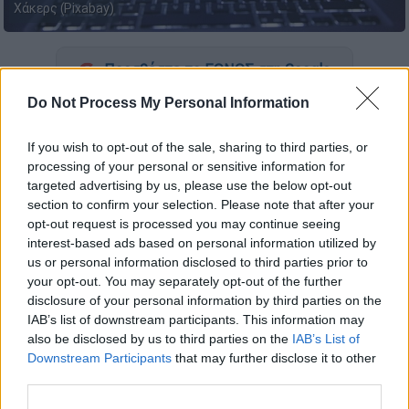
Χάκερς (Pixabay)
Προσθέστε το ΕΘΝΟΣ στη Google
Do Not Process My Personal Information
Μία απίστευτη απάτη είχαν στήσει άγνωστοι
από το
Ζεφύρι
και την
Αγία Βαρβάρα
, καθώς
If you wish to opt-out of the sale, sharing to third parties, or
έχοντας
οργανωμένο σχέδιο
κατάφεραν να
processing of your personal or sensitive information for
targeted advertising by us, please use the below opt-out
αποσπάσουν από τα θύματά τους σε
Αττική
section to confirm your selection. Please note that after your
και περιφέρεια περί τα
2 εκατομμύρια ευρώ
.
opt-out request is processed you may continue seeing
interest-based ads based on personal information utilized by
Σύμφωνα με το
Mega
, οι
αρχηγοί της
us or personal information disclosed to third parties prior to
σπείρας
συνέλλεγαν τα
προσωπικά
your opt-out. You may separately opt-out of the further
δεδομένα
των πολιτών από
αγγελίες
, από
disclosure of your personal information by third parties on the
IAB’s list of downstream participants. This information may
ανοιχτές πηγές διαδικτύου, επικοινωνούσαν
also be disclosed by us to third parties on the
IAB’s List of
πολλές φορές με τα θύματα και
Downstream Participants
that may further disclose it to other
επικαλούνταν ότι ήταν από τη Διαύγεια ή
third parties.
από το Fuel Pass.