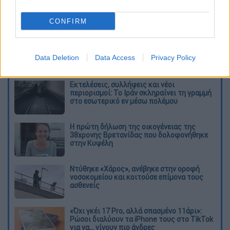
η συλλογική σύμβαση
Και οι τρεις μνηστήρες στη Β' φάση για
CONFIRM
το φράγμα Ενιπέα Φαρσάλων των 230
εκατ. ευρώ
Data Deletion
Data Access
Privacy Policy
Διαβάστε ακόμη
Εκτελέσεις, συλλήψεις και νέοι
περιορισμοί: Το Ιράν σκληραίνει τη γραμμή
στο εσωτερικό εν μέσω πολέμου
Η πρώτη δήλωση της οικογένειας της
38χρονης Βρετανίδας που δολοφονήθηκε
στην Κυψέλη
Ντύθηκε «Χάρος», ανέβηκε στην οροφή
νοσοκομείου και κοιτούσε επίμονα τους
ασθενείς
«Όχι γκέι 17 Pro, αλλά σπασμένο 11άρι»:
Ρώσοι διαλύουν τα iPhone τους στο TikTok
για να... γίνουν πιο άνδρες