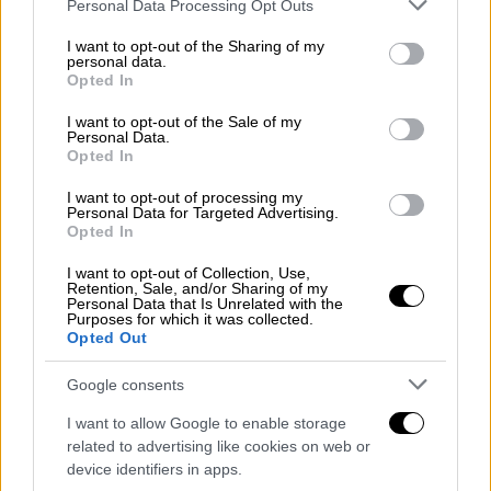
Please note that this website/app uses one or more Google
Personal Data Processing Opt Outs
services and may gather and store information including but
not limited to your visit or usage behaviour. You may click to
I want to opt-out of the Sharing of my
personal data.
grant or deny consent to Google and its third-party tags to
Opted In
use your data for below specified purposes in below Google
consent section.
I want to opt-out of the Sale of my
Personal Data.
Opted In
I want to opt-out of processing my
Personal Data for Targeted Advertising.
Opted In
I want to opt-out of Collection, Use,
Retention, Sale, and/or Sharing of my
Οι απατεώνες κατάφεραν να εξαπατήσουν
Personal Data that Is Unrelated with the
Purposes for which it was collected.
μεγάλους επιχειρηματίες,
λογιστές μεγάλων
Opted Out
εταιρειών, υπεύθυνους νυχτερινών κέντρων
Google consents
διασκέδασης, έναν μητροπολίτη και μοναχές
.
I want to allow Google to enable storage
Το
κύκλωμα
εξαρθρώθηκε από την
Ασφάλεια
related to advertising like cookies on web or
της Κατερίνης
, έπειτα από έρευνα της
device identifiers in apps.