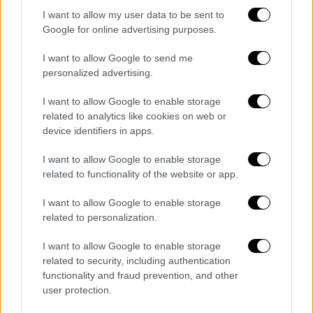
ΕΛ.ΑΣ.
I want to allow my user data to be sent to
ΟΛΕΣ ΟΙ ΕΙΔΗΣΕΙΣ
Google for online advertising purposes.
Ενόχληση στον ΣΥΡΙΖΑ για τον
I want to allow Google to send me
personalized advertising.
Γεωργούλη: Δεν είχε ενημερώσει για την
καταγγελία - Στενή συνεργάτης του
I want to allow Google to enable storage
Ανδρουλάκη η καταγγέλλουσα
related to analytics like cookies on web or
Θρίλερ με τους Έλληνες τραυματίες στο
device identifiers in apps.
Σουδάν: «Δεν έχουν χειρουργηθεί και
I want to allow Google to enable storage
περιμένουν γιατρό» - Τανκς ανοίξουν
related to functionality of the website or app.
πυρ δίπλα στις πόρτες
Εκλογές 2023: Στη «μάχη» των
I want to allow Google to enable storage
related to personalization.
μονοεδρικών εστιάζει η κυβέρνηση - Οι
επόμενες κινήσεις Μητσοτάκη
I want to allow Google to enable storage
Εργασία την καλοκαιρινή σεζόν: Αυτοί
related to security, including authentication
είναι οι νέοι μισθοί στα ξενοδοχεία της
functionality and fraud prevention, and other
user protection.
χώρας - Τι ορίζει για τους εργαζόμενους