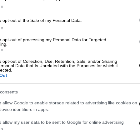
την Ελλάδα και στις ΗΠΑ (FORT BLISS,
In
 Προγραμματισμού του ΝΑΤΟ (NPC
o opt-out of the Sale of my Personal Data.
In
to opt-out of processing my Personal Data for Targeted
ής Σχεδίασης του ΝΑΤΟ στη Σχολή Πολέμου
ing.
In
ντος Ασφαλείας της Σχολής Άμυνας του
o opt-out of Collection, Use, Retention, Sale, and/or Sharing
ersonal Data that Is Unrelated with the Purposes for which it
lected.
Out
ικός υπηρέτησε ως:
consents
ς Α/Κ Πυροβολικού και Κ/Β ΧΩΚ,
o allow Google to enable storage related to advertising like cookies on
evice identifiers in apps.
ας Κ/Β ΧΩΚ,
o allow my user data to be sent to Google for online advertising
βολικού Μάχης,
s.