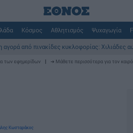
λάδα
Κόσμος
Αθλητισμός
Ψυχαγωγία
F
ό πινακίδες κυκλοφορίας: Χιλιάδες αυτοκίνητα 
δα των εφημερίδων
|
➔ Μάθετε περισσότερα για τον καιρό
χάλης Κωσταράκος