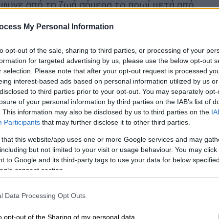
φυγε από τη ζωή σήμερα το πρωί μετά από
 του
. Η κηδεία του θα γίνει την Τρίτη 6
ocess My Personal Information
ό Ναό Αγίας Σοφίας Θεσσαλονίκης.Σας
κου», αναφέρει η ανάρτηση.
to opt-out of the sale, sharing to third parties, or processing of your per
formation for targeted advertising by us, please use the below opt-out s
ο
στο
424 Γενικό Στρατιωτικό Νοσοκομείο
r selection. Please note that after your opt-out request is processed y
eing interest-based ads based on personal information utilized by us or
disclosed to third parties prior to your opt-out. You may separately opt-
ιχάλης Κωσταράκος
losure of your personal information by third parties on the IAB’s list of
. This information may also be disclosed by us to third parties on the
IA
ουάριο του 1956. Αποφοίτησε από το
Participants
that may further disclose it to other third parties.
μίου Θεσσαλονίκης. Εισήλθε στη
 that this website/app uses one or more Google services and may gath
4 από την οποία αποφοίτησε το 1978,
including but not limited to your visit or usage behaviour. You may click 
ικού.
 to Google and its third-party tags to use your data for below specifi
ogle consent section.
l Data Processing Opt Outs
ωρημένης εκπαίδευσης του Πυροβολικού
ο Αεράμυνας,
o opt-out of the Sharing of my personal data.