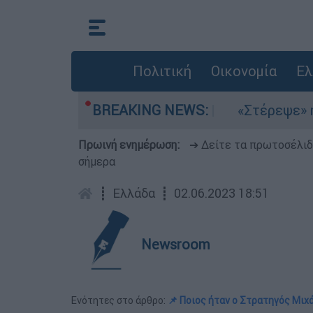
Πολιτική
Οικονομία
Ελ
ελτέμια στο Αιγαίο
BREAKING NEWS:
«Στέρεψε» η αγορά απ
Πρωινή ενημέρωση:
➔ Δείτε τα πρωτοσέλι
σήμερα
┋
Ελλάδα
┋
02.06.2023 18:51
Newsroom
Ενότητες στο άρθρο:
📌 Ποιος ήταν ο Στρατηγός Μι