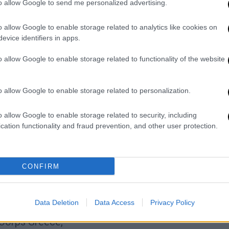
to allow Google to send me personalized advertising.
κού,
ational Military Staff του ΝΑΤΟ (IMS/NATO),
o allow Google to enable storage related to analytics like cookies on
φοριών του ΓΕΕΘΑ,
evice identifiers in apps.
 Αρχηγού ΓΕΣ,
he Balkans στο IMS/NATO,
o allow Google to enable storage related to functionality of the website
 Deployable Corps Greece,
re της KFOR.
o allow Google to enable storage related to personalization.
:
o allow Google to enable storage related to security, including
cation functionality and fraud prevention, and other user protection.
C-GR,
ηση Ταγμάτων Εθνοφυλακής “ΧΙΟΣ”,
ειρήσεων του ΓΕΣ,
CONFIRM
της ΜΠ “ΕΒΡΟΥ”,
Data Deletion
Data Access
Privacy Policy
ανδρος”,
Corps Greece,