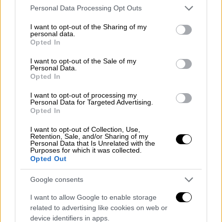
Please note that this website/app uses one or more Google
ταφής.
Personal Data Processing Opt Outs
services and may gather and store information including but
Να αναπτυχθούν περαιτέρω οι υποδομές
not limited to your visit or usage behaviour. You may click to
I want to opt-out of the Sharing of my
επεξεργασίας αποβλήτων που
personal data.
grant or deny consent to Google and its third-party tags to
Opted In
συνδέονται με τα υψηλότερα στάδια της
use your data for below specified purposes in below Google
ιεράρχησης των αποβλήτων (ειδικότερα,
consent section.
I want to opt-out of the Sale of my
Personal Data.
ενίσχυση της ικανότητας επεξεργασίας
Opted In
των βιολογικών αποβλήτων και
I want to opt-out of processing my
υποστήριξη της οικιακής
Personal Data for Targeted Advertising.
λιπασματοποίησης) και να θεσπιστεί
Opted In
σύστημα διαχείρισης ποιότητας για το
I want to opt-out of Collection, Use,
λίπασμα/χώνευμα από βιολογικά
Retention, Sale, and/or Sharing of my
Personal Data that Is Unrelated with the
απόβλητα.
Purposes for which it was collected.
Opted Out
Να βελτιωθεί το σύστημα διαχείρισης
δεδομένων ώστε να παρουσιάζονται
Google consents
συνεκτικά και επαληθεύσιμα σύνολα
I want to allow Google to enable storage
δεδομένων (π.χ. απορρίμματα
related to advertising like cookies on web or
συσκευασίας).
device identifiers in apps.