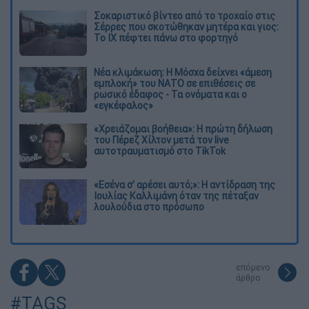
Σοκαριστικό βίντεο από το τροχαίο στις
Σέρρες που σκοτώθηκαν μητέρα και γιος:
Το ΙΧ πέφτει πάνω στο φορτηγό
Νέα κλιμάκωση: Η Μόσχα δείχνει «άμεση
εμπλοκή» του ΝΑΤΟ σε επιθέσεις σε
ρωσικό έδαφος - Τα ονόματα και ο
«εγκέφαλος»
«Χρειάζομαι βοήθεια»: Η πρώτη δήλωση
του Πέρεζ Χίλτον μετά τον live
αυτοτραυματισμό στο TikTok
«Εσένα σ’ αρέσει αυτό;»: Η αντίδραση της
Ιουλίας Καλλιμάνη όταν της πέταξαν
λουλούδια στο πρόσωπο
επόμενο
άρθρο
#TAGS