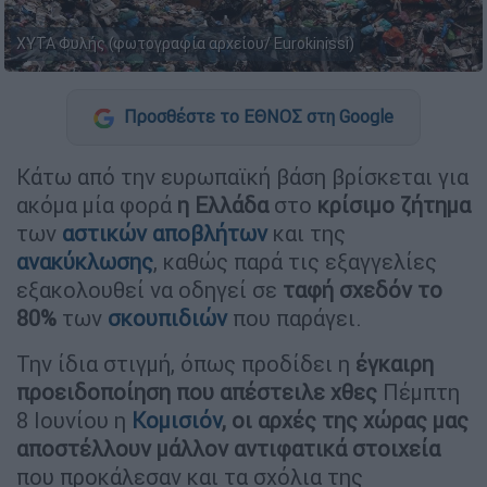
ΧΥΤΑ Φυλής (φωτογραφία αρχείου/ Eurokinissi)
Προσθέστε το ΕΘΝΟΣ στη Google
Κάτω από την ευρωπαϊκή βάση βρίσκεται για
ακόμα μία φορά
η Ελλάδα
στο
κρίσιμο ζήτημα
των
αστικών αποβλήτων
και της
ανακύκλωσης
, καθώς παρά τις εξαγγελίες
εξακολουθεί να οδηγεί σε
ταφή σχεδόν το
80%
των
σκουπιδιών
που παράγει.
Την ίδια στιγμή, όπως προδίδει η
έγκαιρη
προειδοποίηση που απέστειλε χθες
Πέμπτη
8 Ιουνίου η
Κομισιόν
, οι αρχές της χώρας μας
αποστέλλουν μάλλον αντιφατικά στοιχεία
που προκάλεσαν και τα σχόλια της