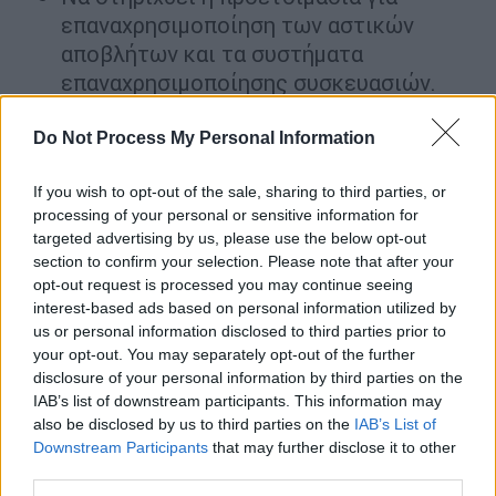
επαναχρησιμοποίηση των αστικών
αποβλήτων και τα συστήματα
επαναχρησιμοποίησης συσκευασιών.
Να επεκταθεί σε εθνικό επίπεδο η
χωριστή συλλογή στην πηγή (ιδίως για
Do Not Process My Personal Information
τα βιολογικά απόβλητα) και να
If you wish to opt-out of the sale, sharing to third parties, or
βελτιωθεί η ευαισθητοποίηση των
processing of your personal or sensitive information for
πολιτών όσον αφορά τον διαχωρισμό
targeted advertising by us, please use the below opt-out
και την πρόληψη δημιουργίας των
section to confirm your selection. Please note that after your
αποβλήτων.
opt-out request is processed you may continue seeing
interest-based ads based on personal information utilized by
Να εφαρμοστούν οικονομικά μέσα, όπως
us or personal information disclosed to third parties prior to
η πληρωμή κατά την απόρριψη και η
your opt-out. You may separately opt-out of the further
αύξηση του φόρου υγειονομικής ταφής
disclosure of your personal information by third parties on the
με σκοπό την παροχή κινήτρων για τη
IAB’s list of downstream participants. This information may
χωριστή συλλογή στην πηγή και την
also be disclosed by us to third parties on the
IAB’s List of
Downstream Participants
that may further disclose it to other
ελαχιστοποίηση των αποβλήτων που
third parties.
καταλήγουν σε χώρους υγειονομικής