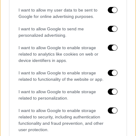
Προτεινόμενες δράσεις
I want to allow my user data to be sent to
Google for online advertising purposes.
Στις δράσεις που προτείνει η έκθεση
συγκαταλέγεται η διασφάλιση της
παύσης
I want to allow Google to send me
personalized advertising.
λειτουργίας των χώρων υγειονομικής ταφής
και της ανεξέλεγκτης απόθεσης
με τις
I want to allow Google to enable storage
απαραίτητες επιθεωρήσεις και ελέγχους.
related to analytics like cookies on web or
device identifiers in apps.
Επιπλέον προτείνεται ο
καθορισμός
υποχρεωτικών δεικτών και στόχων για τη
I want to allow Google to enable storage
related to functionality of the website or app.
χωριστή συλλογή αποβλήτων
, οι οποίοι θα
πρέπει να επιτευχθούν από τους φορείς που
I want to allow Google to enable storage
είναι αρμόδιοι για τη συλλογή (π.χ. δήμοι) με
related to personalization.
σκοπό την παρακολούθηση, την επιβολή και
I want to allow Google to enable storage
την επίτευξη υψηλότερων ποσοστών
related to security, including authentication
δέσμευσης. Αυτό μπορεί να συμπληρωθεί με
functionality and fraud prevention, and other
ένα
σύστημα οικονομικών επιβραβεύσεων
user protection.