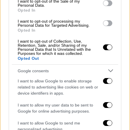
I want to opt-out of the Sale of my
υπάλληλοι είδαν ότι μέσα είχε βαρύ
Personal Data.
Opted In
οπλισμό.
I want to opt-out of processing my
Με βάση τις ίδιες πληροφορίες από τον
Personal Data for Targeted Advertising.
Opted In
πρώτο οπτικό έλεγχο μέσα στο όχημα
υπάρχουν 2 Καλάσνικοφ και 2 αλεξίσφαιρα,
I want to opt-out of Collection, Use,
Retention, Sale, and/or Sharing of my
αλλά και 2 πιστόλια
. Επί τόπου βρίσκονται
Personal Data that Is Unrelated with the
Purposes for which it was collected.
ισχυρές αστυνομικές δυνάμεις.
Opted Out
Σημειώνεται ότι το όχημα είναι τζιπ και έχει
Google consents
πλαστές πινακίδες.
I want to allow Google to enable storage
ΟΛΕΣ ΟΙ ΕΙΔΗΣΕΙΣ
related to advertising like cookies on web or
device identifiers in apps.
Δίκη για δολοφονία Άλκη Καμπανού –
I want to allow my user data to be sent to
Πρόταση εισαγγελέα: Ένοχοι και οι 12
Google for online advertising purposes.
κατηγορούμενοι για ανθρωποκτονία σε
ήρεμη ψυχική κατάσταση
I want to allow Google to send me
personalized advertising.