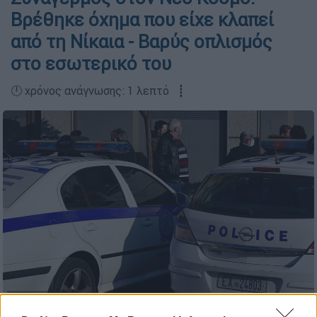
Βρέθηκε όχημα που είχε κλαπεί
από τη Νίκαια - Βαρύς οπλισμός
στο εσωτερικό του
🕛 χρόνος ανάγνωσης: 1 λεπτό ┋
Intime News