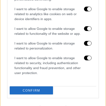
Διπλή εκτέλεση στον Κορυδαλλό:
Μυστήριο με το όχημα της δολοφονίας
I want to allow Google to enable storage
– Ανήκει στον ΣΚΑΪ, αναμένεται
related to analytics like cookies on web or
κατάθεση στις Αρχές
device identifiers in apps.
Κηδεία Γιάννη Φλωρινιώτη:
I want to allow Google to enable storage
Συντετριμμένοι οι γιοι και η κόρη του
related to functionality of the website or app.
στο τελευταίο «αντίο»
Κυκλοφόρησε τo επίσημο τρέιλερ της
I want to allow Google to enable storage
related to personalization.
ταινίας «Poor Things» του Γιώργου
Λάνθιμου
I want to allow Google to enable storage
Πληθωρισμός: Μειώθηκε στο 2,8% τον
related to security, including authentication
Μάιο - Παραμένει η ακρίβεια στα
functionality and fraud prevention, and other
user protection.
τρόφιμα
Διαβάστε ακόμη
CONFIRM
«Στέρεψε» η αγορά από πινακίδες
κυκλοφορίας: Χιλιάδες αυτοκίνητα
παραμένουν αταξινόμητα - Λύση αναζητά
το υπουργείο