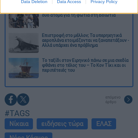
Data Deletion
Data Access
Privacy Policy
Στη φυλακή ο δήμαρχος Στυλίδας και άλλα
δύο άτομα για τη φωτιά στη Βοιωτία
Επιστροφή στο μέλλον; Τα υπερηχητικά
αεροπλάνα ετοιμάζονται να ξαναπετάξουν -
Αλλά υπάρχει ένα πρόβλημα
Το ταξίδι στον Ειρηνικό πάνω σε μια σχεδία
φθάνει στο τέλος του – Το Κον Τίκι και οι
περιπέτειές του
επόμενο
άρθρο
#TAGS
Νίκαια
ειδήσεις τώρα
ΕΛΑΣ
Νέος Κόσμος