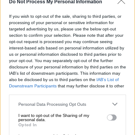
Do Not Process My Personal Information
Προσθέστε το ΕΘΝΟΣ στη Google
If you wish to opt-out of the sale, sharing to third parties, or
processing of your personal or sensitive information for
Συναγερμός σήμανε στην
ΕΛ.ΑΣ
.,
καθώς πριν
targeted advertising by us, please use the below opt-out
section to confirm your selection. Please note that after your
από λίγο βρέθηκε
βαρύς οπλισμός σε
opt-out request is processed you may continue seeing
αυτοκίνητο
για το οποίο είχε δηλωθεί η
interest-based ads based on personal information utilized by
κλοπή του.
us or personal information disclosed to third parties prior to
your opt-out. You may separately opt-out of the further
Σύμφωνα με πληροφορίες του
ethnos.gr,
το
disclosure of your personal information by third parties on the
όχημα εντοπίστηκε στη συμβολή των οδών
IAB’s list of downstream participants. This information may
also be disclosed by us to third parties on the
IAB’s List of
Φανοσθένους και Σμιθ στον
Νέο Κόσμο.
Downstream Participants
that may further disclose it to other
third parties.
Είχε κλαπεί στις 19.01 από την περιοχή της
Νίκαιας
και για την απώλεια του η
Please note that this website/app uses one or more Google
Personal Data Processing Opt Outs
ιδιοκτήτρια
αποζημιώθηκε
από την
services and may gather and store information including but
not limited to your visit or usage behaviour. You may click to
I want to opt-out of the Sharing of my
ασφαλιστική της εταιρεία. Όταν
personal data.
grant or deny consent to Google and its third-party tags to
εντοπίστηκε το όχημα και η
ασφαλιστική
Opted In
use your data for below specified purposes in below Google
πήγε
να το παραλάβει έκπληκτοι οι
consent section.