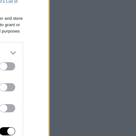
B’s List of
er and store
to grant or
ed purposes