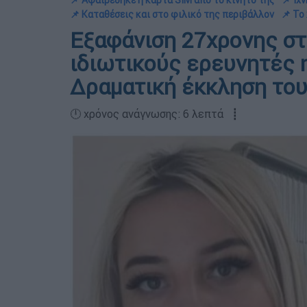
📌 Αφαιρέθηκε η κάρτα SIM από το κινητό της
📌 Ίχ
📌 Καταθέσεις και στο φιλικό της περιβάλλον
📌 Το
Εξαφάνιση 27χρονης στ
ιδιωτικούς ερευνητές 
Δραματική έκκληση το
🕛 χρόνος ανάγνωσης: 6 λεπτά ┋