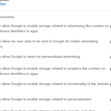
Out
ος της 27χρονης
consents
 στο MEGA και δεν έκρυψε την απόγνωσή
ην αναζητώ», τονίζει ο νεαρός άνδρας, ο
o allow Google to enable storage related to advertising like cookies on
evice identifiers in apps.
ις αστυνομικές αρχές.
o allow my user data to be sent to Google for online advertising
ήσατε αν κάποιος την είδε;
s.
όλη την ώρα. Επικοινωνήστε με τον
to allow Google to send me personalized advertising.
αλώ.
o allow Google to enable storage related to analytics like cookies on
γκλαντές;
evice identifiers in apps.
είναι.
o allow Google to enable storage related to functionality of the website
ποτε πρόβλημα με κάποιον;
o allow Google to enable storage related to personalization.
πολύ φιλικό κορίτσι. Παρακαλώ βοηθήστε
o allow Google to enable storage related to security, including