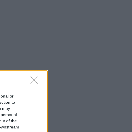
sonal or
ection to
ou may
 personal
out of the
 downstream