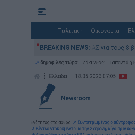
Πολιτική
Οικονομία
Ελ
θος: Τι απαντά η ΕΛΑΣ για τους 8 βιασμούς του
BREAKING NEWS:
δημοφιλές τώρα:
Ζάκυνθος: Τι απαντά η 
┋
Ελλάδα
┋
18.06.2023 07:05
Newsroom
Ενότητες στο άρθρο:
📌 Συντετριμμένος ο σύντροφο
📌 Βίντεο ντοκουμέντο με την 27χρονη, λίγο πριν χαθ