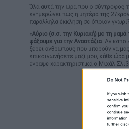
Όλα αυτά την ώρα που ο σύντροφος 
ενημερώνει πως η μητέρα της 27χρον
παράλληλα έκκληση σε όποιον γνωρίζε
«
Αύριο (σ.σ. την Κυριακή) με τη μαμά
ψάξουμε για την Αναστάζια
. Αν κάπο
ξέρει ανθρώπους που μπορούν να μα
επικοινωνήσετε μαζί μου, κάθε ώρα 
έγραψε χαρακτηριστικά ο Μιχάλ Σλιβ
Do Not Pr
If you wish 
sensitive in
confirm you
continue se
information 
further disc