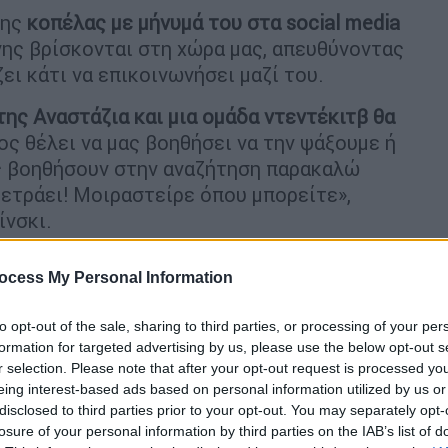
της
κοπέλας με μήνυμά του στα social media
ης βρίσκονται στη χώρα μας, απευθύνοντας
ι κάτι να επικοινωνήσει μαζί του.
 της Αναστάζια και μια ομάδα ντεντέκιτβ θα
ιος θέλει να μας βοηθήσει να την ψάξουμε ή
ς βοηθήσουν στην αναζήτηση παρακαλώ
μετράει! Μοιραστείρε όπου μπορείτε»,
ίνσκι.
ocess My Personal Information
to opt-out of the sale, sharing to third parties, or processing of your per
formation for targeted advertising by us, please use the below opt-out s
r selection. Please note that after your opt-out request is processed y
eing interest-based ads based on personal information utilized by us or
disclosed to third parties prior to your opt-out. You may separately opt-
losure of your personal information by third parties on the IAB’s list of