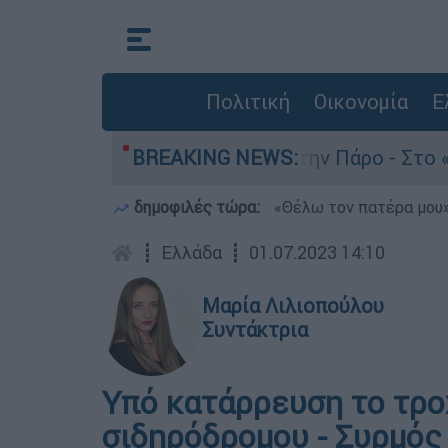
Πολιτική
Οικονομία
Ε
 θάνατο του 4χρονου στην Πάρο - Στο «μικροσκό
BREAKING NEWS:
δημοφιλές τώρα:
«Θέλω τον πατέρα μου»:
┋
Ελλάδα
┋
01.07.2023 14:10
Μαρία Λιλιοπούλου
Συντάκτρια
Υπό κατάρρευση το τρο
σιδηρόδρομου - Συρμός