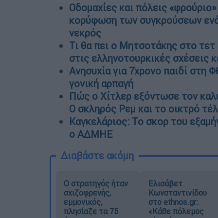
Οδομαχίες και πόλεις «φρούριο» 
κορύφωση των συγκρούσεων ενόψ
νεκρός
Τι θα πει ο Μητσοτάκης στο τετ 
στις ελληνοτουρκικές σχέσεις κ
Ανησυχία για 7χρονο παιδί στη Φ
γονική αρπαγή
Πώς ο Χίτλερ εξόντωσε τον καλ
Ο σκληρός Ρεμ και το οικτρό τέ
Καγκελάριος: Το σκορ του εξαμήν
ο ΑΔΜΗΕ
Διαβάστε ακόμη
O στρατηγός ήταν
Ελισάβετ
σχιζοφρενής,
Κωνσταντινίδου
εμμονικός,
στο ethnos.gr:
πλησίαζε τα 75
«Κάθε πόλεμος