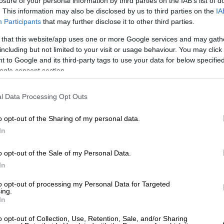
losure of your personal information by third parties on the IAB’s list of
. This information may also be disclosed by us to third parties on the
IA
Participants
that may further disclose it to other third parties.
 that this website/app uses one or more Google services and may gath
including but not limited to your visit or usage behaviour. You may click 
 to Google and its third-party tags to use your data for below specifi
ogle consent section.
ο ο Οδοντωτός - Ποια δρομολόγια θα
l Data Processing Opt Outs
o opt-out of the Sharing of my personal data.
In
ιρά άλλων των προηγούμενων ημερών.
βδομάδα άλλος συρμός του Προαστιακού της
o opt-out of the Sale of my Personal Data.
ανοιχτή πόρτα μέχρι να παρέμβει το
In
 την ασφαλίσει χειροκίνητα
, ενώ δύο
to opt-out of processing my Personal Data for Targeted
α που κινούνταν στο βασικό σιδηροδρομικό
ing.
In
η με 325 επιβάτες ακινητοποιήθηκε εντός
 1,5 ώρα εξαιτίας τεχνικής βλάβης στη
o opt-out of Collection, Use, Retention, Sale, and/or Sharing