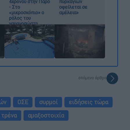
4χρονου στην Πάρο
πυρκαγιών
- Στο
οφείλεται σε
«μικροσκόπιο» ο
αμέλεια»
ρόλος του
ναυαγοσώστη
επόμενο άρθρο
ών
ΟΣΕ
συρμοί
ειδήσεις τώρα
τρένα
αμαξοστοιχία