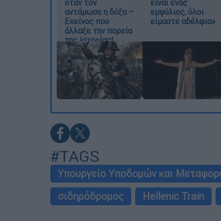
όταν τον
είναι ένας
αντάμωσε η δόξα –
εμφύλιος, όλοι
Εκείνος που
είμαστε αδέλφια»
άλλαξε την πορεία
της Ιστορίας!
#TAGS
Υπουργείο Υποδομών και Μεταφορ
σιδηρόδρομος
Hellenic Train