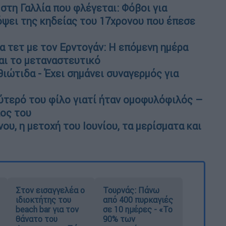
στη Γαλλία που φλέγεται: Φόβοι για
ει της κηδείας του 17χρονου που έπεσε
α τετ με τον Ερντογάν: Η επόμενη ημέρα
αι το μεταναστευτικό
θιώτιδα - Έχει σημάνει συναγερμός για
ύτερό του φίλο γιατί ήταν ομοφυλόφιλός –
λος του
ου, η μετοχή του Ιουνίου, τα μερίσματα και
Στον εισαγγελέα ο
Τουρνάς: Πάνω
ιδιοκτήτης του
από 400 πυρκαγιές
beach bar για τον
σε 10 ημέρες - «Το
θάνατο του
90% των