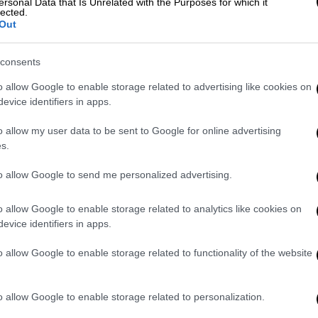
ersonal Data that Is Unrelated with the Purposes for which it
lected.
Out
αδεικνύουν ότι τίποτα ιδιαίτερο δεν έχει
ύ σιδηροδρόμου στους τέσσερις μήνες που
consents
ρομική τραγωδία των Τεμπών, έχουν
o allow Google to enable storage related to advertising like cookies on
γείο Υποδομών και Μεταφορών.
evice identifiers in apps.
», ο γενικός γραμματέας του υπουργείου,
o allow my user data to be sent to Google for online advertising
 μοναδικός με αρμοδιότητα στον
s.
η του από την προηγούμενη ηγεσία του
ή, κάλεσε την Παρασκευή στελέχη από την
to allow Google to send me personalized advertising.
n προκειμένου να συζητήσουν την κατάσταση
o allow Google to enable storage related to analytics like cookies on
 τη συνεχιζόμενη διακοπή των δρομολογίων
evice identifiers in apps.
ημα της μη λίπανσης των σιδηροτροχιών
ταστρέφονται οι τροχοί των συρμών, αλλά
o allow Google to enable storage related to functionality of the website
ερών.
ίο ήδη ανέθεσε στον ΟΣΕ τη σχετική
o allow Google to enable storage related to personalization.
 τακτική της διερεύνησης περιστατικών