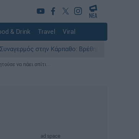
od & Drink
Travel
Viral
 στην Κάρπαθο: Βρέθηκαν παλιά πυρομαχικά στο
τούσε να πάει σπίτι...