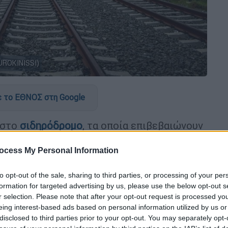
UROKINISSI)
 το ΕΘΝΟΣ στη Google
στο
σιδηρόδρομο
, τα οποία επιβεβαιώνουν
 τροχαίου υλικού που βρίσκεται σε οριακή
ocess My Personal Information
ς
συρμός
του Προαστιακού Θεσσαλονίκης
to opt-out of the sale, sharing to third parties, or processing of your per
ψος της Λεπτοκαρυάς
χωρίς να μπορεί να
formation for targeted advertising by us, please use the below opt-out s
r selection. Please note that after your opt-out request is processed y
ολόγιο, όπως ήταν αναμενόμενο,
eing interest-based ads based on personal information utilized by us or
τηκαν να παραμείνουν εκεί μέχρι να έρθουν
disclosed to third parties prior to your opt-out. You may separately opt-
να τους οδηγήσουν στη Θεσσαλονίκη που