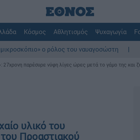
λλάδα
Κόσμος
Αθλητισμός
Ψυχαγωγία
Fo
πιο» ο ρόλος του ναυαγοσώστη
Συναγερμός
 27χρονη παρέσυρε νύφη λίγες ώρες μετά το γάμο της και ζη
χαίο υλικό του
 του Προαστιακού