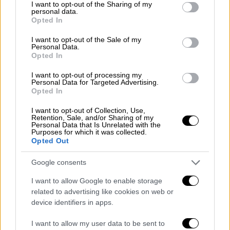
δούμε στον ουρανό το «Φεγγάρι του
not limited to your visit or usage behaviour. You may click to
I want to opt-out of the Sharing of my
personal data.
Ελαφιού» - Από πού πήρε το όνομά
grant or deny consent to Google and its third-party tags to
Opted In
use your data for below specified purposes in below Google
του
consent section.
I want to opt-out of the Sale of my
Personal Data.
Opted In
I want to opt-out of processing my
Οι περιοχές στο «κόκκινο»
Personal Data for Targeted Advertising.
Opted In
Οι περιοχές οι οποίες είναι στο «κόκκινο»
I want to opt-out of Collection, Use,
στην Βορειοανατολική Αττική είναι το
Retention, Sale, and/or Sharing of my
Personal Data that Is Unrelated with the
Μαρκόπουλο, το
Κορωπί, η Νέα Μάκρη, η
Purposes for which it was collected.
Opted Out
Κερατέα, το Γραμματικό και η Πεντέλη
. Η
αυτοψία του OPEN
στις περιοχές κατέγραψε
Google consents
εικόνες που δημιουργούν προβληματισμό
I want to allow Google to enable storage
αφού, όπου κι αν κοιτάξει κανείς, επικρατεί
related to advertising like cookies on web or
το απόλυτο χάος. Όπως σημειώνει ο
device identifiers in apps.
δήμαρχος Λαυρεωτικής, Δημήτρης Λουκάς,
για την Κερατέα, το δάσος καθαρίζεται κάθε
I want to allow my user data to be sent to