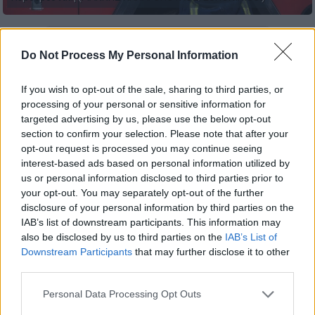
Προσθέστε το ΕΘΝΟΣ στη Google
Do Not Process My Personal Information
Ο Ιούλιος μπήκε και η θ
ερμοκρασία έχει
If you wish to opt-out of the sale, sharing to third parties, or
ανέβει αισθητά
με τον
κίνδυνο πρόκλησης
processing of your personal or sensitive information for
πυρκαγιάς
να αυξάνεται ολοένα και
targeted advertising by us, please use the below opt-out
section to confirm your selection. Please note that after your
περισσότερο καθημερινά. Παρόλα αυτά
σε
opt-out request is processed you may continue seeing
πολλά σημεία της Αττικής οι δήμοι
interest-based ads based on personal information utilized by
εξακολουθούν να αφήνουν
τις
εκτάσεις
us or personal information disclosed to third parties prior to
ακαθάριστες
, με ξερά χόρτα και κλαδιά,
your opt-out. You may separately opt-out of the further
disclosure of your personal information by third parties on the
ακόμα και δίπλα σε σπίτια.
IAB’s list of downstream participants. This information may
also be disclosed by us to third parties on the
IAB’s List of
ΔΙΑΒΑΣΤΕ ΕΠΙΣΗΣ
Downstream Participants
that may further disclose it to other
third parties.
Ελλάδα
|
01.07.2023 18:09
Please note that this website/app uses one or more Google
Personal Data Processing Opt Outs
Πανσέληνος Ιουλίου 2023: Πότε θα
services and may gather and store information including but