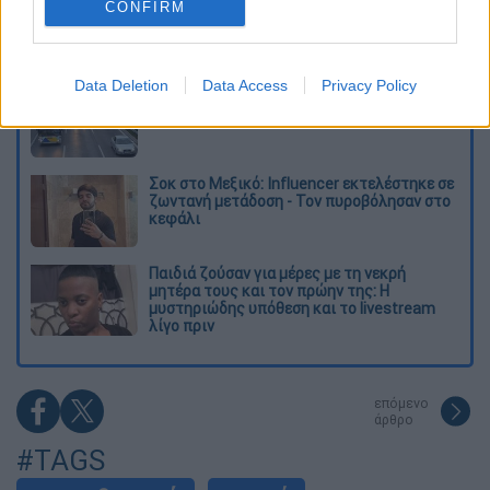
Τα «γεράκια» της Ψάθας: Έσωσαν από τη
CONFIRM
μεγάλη φωτιά τη γειτονιά που κάποτε τους
έδιωχνε - «Πέρασε όλη η ζωή μπροστά μου»
Data Deletion
Data Access
Privacy Policy
Κυνήγι χρόνου στα λεωφορεία: Δρομολόγια
που «δεν βγαίνουν» και προειδοποιήσεις
Σοκ στο Μεξικό: Influencer εκτελέστηκε σε
ζωντανή μετάδοση - Τον πυροβόλησαν στο
κεφάλι
Παιδιά ζούσαν για μέρες με τη νεκρή
μητέρα τους και τον πρώην της: Η
μυστηριώδης υπόθεση και το livestream
λίγο πριν
επόμενο
άρθρο
#TAGS