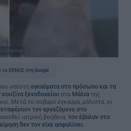
ι ο 22χρονος
 το ΕΘΝΟΣ στη Google
ου υπέστη
εγκαύματα
στο πρόσωπο και τα
ν κουζίνα
ξενοδοχείου
στα
Μάλια
της
νιο. Μετά το σοβαρό έγκαυμα, μάλιστα, οι
 μεταφέρουν τον εργαζόμενο στο
ασχεθεί ιατρική βοήθεια,
τον έβαλαν στο
χείρηση
δεν τον είχε ασφαλίσει.