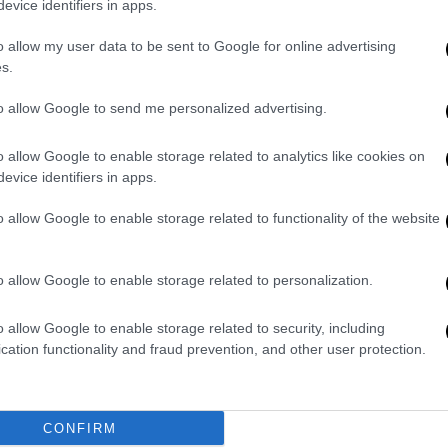
λα, εκείνοι επέμεναν. «Του είπαν να
evice identifiers in apps.
η. Και τους λέει
”ρε παιδί μου δεν μπορώ
o allow my user data to be sent to Google for online advertising
 απάντησε ο β’ μάγειρας
”τελείωνε γιατί
s.
ν α’ μάγειρα και του λέει ”τί να κάνω
υμε να βάλουμε μπουφέ”. Κι όπως πήγε το
to allow Google to send me personalized advertising.
ο ένα του χέρι.
Κι άρχισε να φωνάζει
ει κάτω… με το που ήρθε η κατσαρόλα σε
o allow Google to enable storage related to analytics like cookies on
evice identifiers in apps.
 έκρηξη το λάδι»,
είπε η μητέρα του η
ούρλιαζε από τους πόνους, οι υπεύθυνοι του
o allow Google to enable storage related to functionality of the website
στο ψυγείο με τα κρέατα, μέχρι να έρθει
ίχαν ασφαλίσει.
o allow Google to enable storage related to personalization.
 γιατρός,
μετά από μισή ώρα τους έστειλαν
αν ”πάμε σε κλιματιζόμενη αίθουσα” για να
o allow Google to enable storage related to security, including
cation functionality and fraud prevention, and other user protection.
τα», είπε η μητέρα του 22χρονου,
ί να επανέλθει, τόσο σωματικά όσο και
φωνα με τη μαρτυρία της, ο νεαρός, παρότι
CONFIRM
 το περιστατικό, αντιμετώπισε την άρνηση