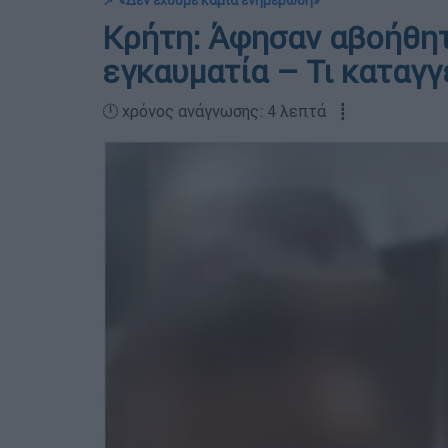
📌 «Δεν έχουμε καμία ενημέρωση»
Κρήτη: Άφησαν αβοήθη
εγκαυματία – Τι καταγγ
🕛 χρόνος ανάγνωσης: 4 λεπτά ┋