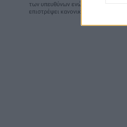
των υπευθύνων ενώ. Δύο ημέρες μετά
επιστρέψει κανονικά στην εργασία τ