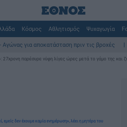
λλάδα
Κόσμος
Αθλητισμός
Ψυχαγωγία
Fo
ια αποκατάσταση πριν τις βροχές
Συναγερ
 27χρονη παρέσυρε νύφη λίγες ώρες μετά το γάμο της και ζη
ί, εμείς δεν έχουμε καμία ενημέρωση», λέει η μητέρα του