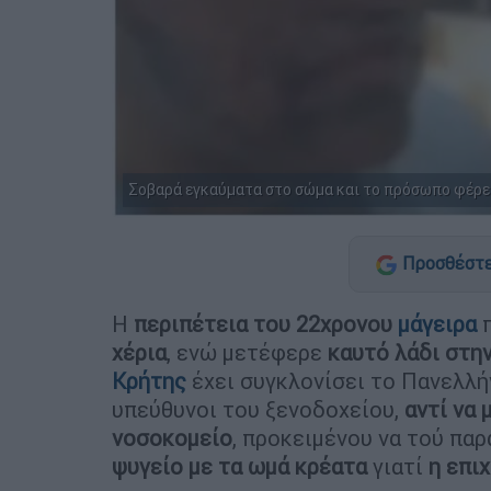
Σοβαρά εγκαύματα στο σώμα και το πρόσωπο φέρε
Προσθέστε
Η
περιπέτεια του 22χρονου
μάγειρα
π
χέρια
, ενώ μετέφερε
καυτό λάδι στη
Κρήτης
έχει συγκλονίσει το Πανελλή
υπεύθυνοι του ξενοδοχείου,
αντί να
νοσοκομείο
, προκειμένου να τού παρ
ψυγείο με τα ωμά κρέατα
γιατί
η επι