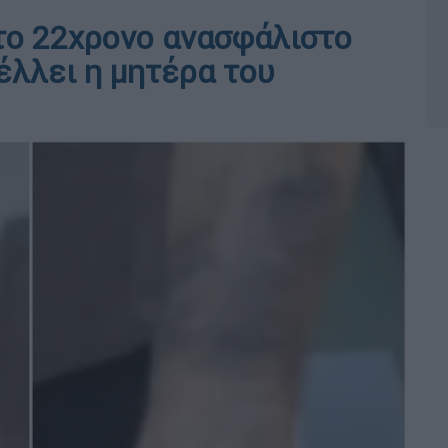
το 22χρονο ανασφάλιστο
έλλει η μητέρα του