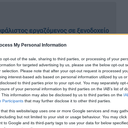
φάλιστος εργαζόμενος σε ξενοδοχείο
α φέρουν δικό τους γιατρό», λέει η
ocess My Personal Information
to opt-out of the sale, sharing to third parties, or processing of your per
formation for targeted advertising by us, please use the below opt-out s
r selection. Please note that after your opt-out request is processed y
ε ότι έχει τακτοποιηθεί, εμείς
eing interest-based ads based on personal information utilized by us or
», λέει η μητέρα του
disclosed to third parties prior to your opt-out. You may separately opt-
losure of your personal information by third parties on the IAB’s list of
ενοδοχείου κατήγγειλε
η μητέρα του
. This information may also be disclosed by us to third parties on the
IA
Participants
that may further disclose it to other third parties.
πό την πλευρά τους επιχείρησαν να
της επιχείρησης, ωστόσο, ακόμα δεν έχουν
 that this website/app uses one or more Google services and may gath
including but not limited to your visit or usage behaviour. You may click 
σφάλισής του,
παρά τις διαβεβαιώσεις,
 to Google and its third-party tags to use your data for below specifi
ότι το θέμα έχει λυθεί.