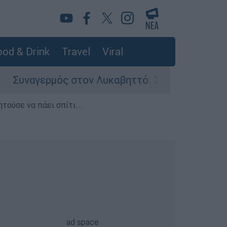
od & Drink
Travel
Viral
μός στον Λυκαβηττό: Σορός σε προχωρημένη σή
τούσε να πάει σπίτι...