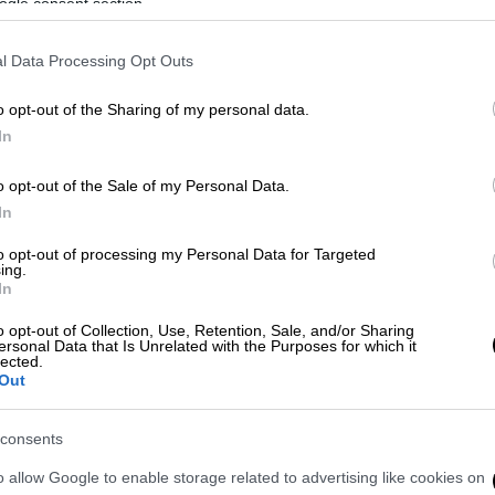
ogle consent section.
πιθεώρησης Εργασίας, συμφωνήθηκε ο
l Data Processing Opt Outs
δουλευμένα και όποιες άλλες νόμιμες
ι τα έξοδα θεραπείας του»,
έσπευσε να
o opt-out of the Sharing of my personal data.
 μητέρα του εργαζόμενου, ωστόσο,
In
τικότητα.
o opt-out of the Sale of my Personal Data.
ωση»
In
ότι έχει τακτοποιηθεί
όσον αφορά τα
to opt-out of processing my Personal Data for Targeted
ing.
 ότι του
έβαλαν τα ένσημα,
ότι, ότι, ότι…
In
ενημέρωση
από αυτούς τους ανθρώπους.
o opt-out of Collection, Use, Retention, Sale, and/or Sharing
ξέρουμε ότι είναι ο ίδιος, ήταν
πολύ
ersonal Data that Is Unrelated with the Purposes for which it
lected.
 θα γίνει μέσα στην εβδομάδα αυτήν που
Out
ία ενημέρωση», σημείωσε
η μητέρα του
ικάκη
, στο Mega.
consents
ενώ είχε πει στους προϊσταμένους του ότι
o allow Google to enable storage related to advertising like cookies on