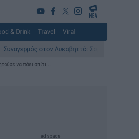
od & Drink
Travel
Viral
στον Λυκαβηττό: Σορός σε προχωρημένη σήψη ε
τούσε να πάει σπίτι...