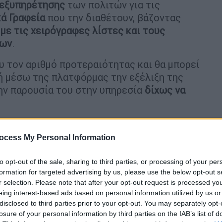
 εξυπηρέτησης
των πολιτών για τις
ά Γραφεία
που την διαθέτουν, βάζοντας
με τις χειρόγραφες λίστες και τους
ίων
.
υ τον αριθμό προτεραιότητας και θα μπορεί
ή μέσω της πλατφόρμας την εξέλιξη της
ην παρουσία του στην υπηρεσία
δίχως να
ύνολο των πολιτών μέσω του
«Έκδοση αριθμού προτεραιότητας για
ocess My Personal Information
προσωπικών κωδικών
taxisnet
της Γενικής
άτων και Ψηφιακής Διακυβέρνησης.
to opt-out of the sale, sharing to third parties, or processing of your per
formation for targeted advertising by us, please use the below opt-out s
 θα απαιτείται η έκδοση του
r selection. Please note that after your opt-out request is processed y
eing interest-based ads based on personal information utilized by us or
ό τον προσερχόμενο στο
disclosed to third parties prior to your opt-out. You may separately opt-
ι οι εξής:
losure of your personal information by third parties on the IAB’s list of