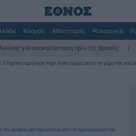
λλάδα
Κόσμος
Αθλητισμός
Ψυχαγωγία
Fo
ποκατάσταση πριν τις βροχές
Συναγερμός 
 27χρονη παρέσυρε νύφη λίγες ώρες μετά το γάμο της και ζη
οση του αριθμού προτεραιότητας από τον προσερχόμενο στο