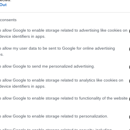
Out
προσέρχεται για την εξυπηρέτησή του στο
consents
 έχει εκδώσει ηλεκτρονικά αριθμό
o allow Google to enable storage related to advertising like cookies on
ροσώπως για δική του υπόθεση, είτε έχει
evice identifiers in apps.
 για να ενεργήσει για λογαριασμό άλλου
κή εξουσιοδότηση.
o allow my user data to be sent to Google for online advertising
s.
ός ενεργών αριθμών προτεραιοτήτων ανά
to allow Google to send me personalized advertising.
Γραφείο είναι 4 την εργάσιμη ημέρα.
θμούς προτεραιότητας που δεν είναι
o allow Google to enable storage related to analytics like cookies on
evice identifiers in apps.
ί στα δικά τους στοιχεία, δεν θα μπορούν
o allow Google to enable storage related to functionality of the website
θμό προτεραιότητας, κατά την έλευσή του
ι να προσκομίζει τα απαραίτητα έγγραφα
o allow Google to enable storage related to personalization.
ενεργεί για λογαριασμό κάποιου άλλου,
o allow Google to enable storage related to security, including