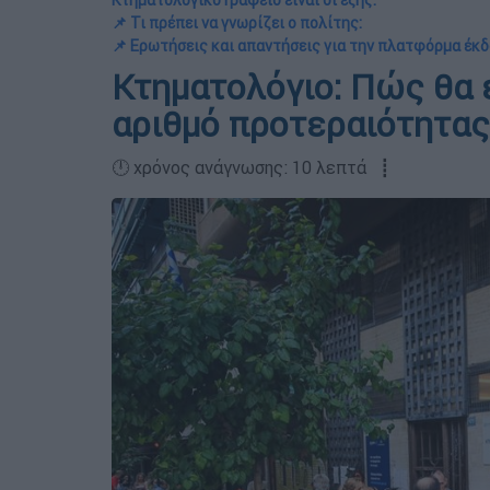
Κτηματολογικό Γραφείο είναι οι εξής:
📌 Τι πρέπει να γνωρίζει ο πολίτης:
📌 Ερωτήσεις και απαντήσεις για την πλατφόρμα έκ
Κτηματολόγιο: Πώς θα
αριθμό προτεραιότητας
🕛 χρόνος ανάγνωσης: 10 λεπτά ┋