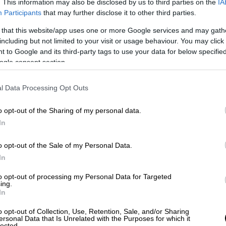
. This information may also be disclosed by us to third parties on the
IA
Participants
that may further disclose it to other third parties.
 καταχώριση εγγραπτέων πράξεων και
 that this website/app uses one or more Google services and may gath
άφων που δεν εκδίδονται ηλεκτρονικά.
including but not limited to your visit or usage behaviour. You may click 
 to Google and its third-party tags to use your data for below specifi
κών, αποσπασμάτων και αντιγράφων.
ogle consent section.
τηγορία αυτή περιλαμβάνει την κατάθεση
l Data Processing Opt Outs
χύρου του ν.2844/2000, καθώς και την
μβασης ή παραρτημάτων αυτής.
o opt-out of the Sharing of my personal data.
In
ίτης:
o opt-out of the Sale of my Personal Data.
έσω της πλατφόρμας αρχικά θα ισχύει για
In
 έδρα την Αθήνα), και σταδιακά θα
 Αττικής (με έδρα το Κορωπί) και Πειραιώς
to opt-out of processing my Personal Data for Targeted
ing.
In
ροτεραιότητας μέσω της πλατφόρμας θα
o opt-out of Collection, Use, Retention, Sale, and/or Sharing
ersonal Data that Is Unrelated with the Purposes for which it
 τις 15:00 της προηγούμενης ημέρας έως τις
lected.