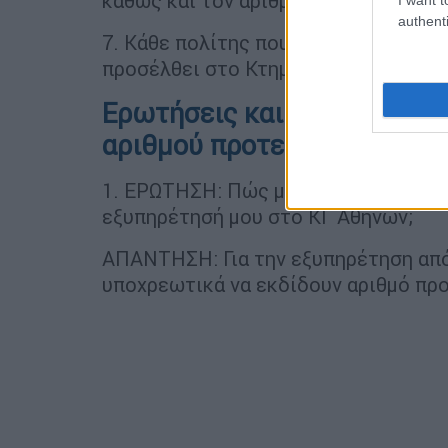
καθώς και τον αριθμό προτεραιότητα
authenti
7. Κάθε πολίτης που έχει εκδώσει α
προσέλθει στο Κτηματολογικό Γραφεί
Ερωτήσεις και απαντήσεις 
αριθμού προτεραιότητας
1. ΕΡΩΤΗΣΗ: Πώς μπορώ να αποκτήσω
εξυπηρέτησή μου στο ΚΓ Αθηνών;
ΑΠΑΝΤΗΣΗ: Για την εξυπηρέτηση από 
υποχρεωτικά να εκδίδουν αριθμό προτ