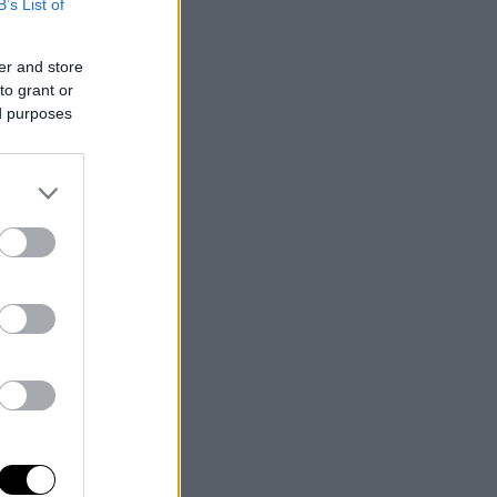
B’s List of
er and store
to grant or
ed purposes