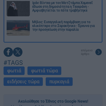
Ιράν: Βίντεο με τον Μοτζτάμπα Χαμενεΐ
έδωσε στη δημοσιότητα η Τεχεράνη -
Αμφισβητείται το πότε τραβήχτηκε
Μήλος: Εισαγγελική παρέμβαση για το
ελικόπτερο στο Σαρακήνικο - Έρευνα για
την προσγείωση στην παραλία
επόμενο
άρθρο
#TAGS
φωτιά
φωτιά τώρα
ειδήσεις τώρα
πυρκαγιά
Ακολούθησε το Έθνος στο Google News!