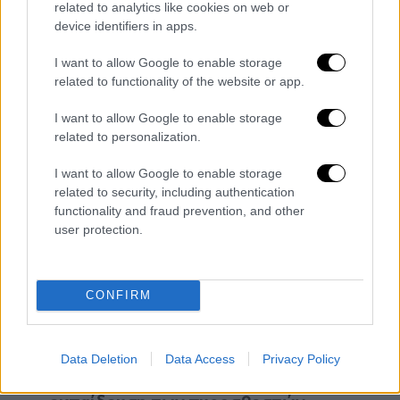
related to analytics like cookies on web or
Η πυρκαγιά δε σβήνει περιμένοντάς τη
device identifiers in apps.
στο δρόμο,
τονίζει. Ενίοτε καθυστερεί η
I want to allow Google to enable storage
δημιουργία εγκαταστάσεων με μάνικες ή
related to functionality of the website or app.
δε γίνεται σωστά.
I want to allow Google to enable storage
Πολλές φορές οι πυροσβέστες πάνε να
related to personalization.
σταματήσουν μπροστά το μέτωπο
I want to allow Google to enable storage
παραμελώντας τα πλάγια και πίσω
.
related to security, including authentication
«Αυτό είναι μεγάλο λάθος ίδίως όταν το
functionality and fraud prevention, and other
μέτωπο είναι έξω από τις δυνατότητες
user protection.
σταματήματος διότι αν μια φωτιά έχει
πάρει διαστάσεις δεν μπορείς να
σταθείς σε απόσταση μικρότερη των 80
CONFIRM
μέτρων. Αρα η πυρκαγιά θα σε διώξει
πριν εσύ φτάσεις να τη χτυπήσεις».
Data Deletion
Data Access
Privacy Policy
Υπάρχουν λάθη εγγενή, αδυναμίες στην