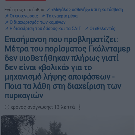
Ενότητες στο άρθρο:
📌 «Μεγάλος ασθενής» και η κατάσβεση
📌 Οι εκκενώσεις
📌 Τα εναέρια μέσα
📌 Ο διαχωρισμός των καμένων
📌 Η διαχείριση του δάσους και τα ΣΔΙΤ
📌 Οι εθελοντές
Eπισήμανση που προβληματίζει:
Μέτρα του πορίσματος Γκόλνταμερ
δεν υιοθετήθηκαν πλήρως γιατί
δεν είναι «βολικά» για το
μηχανισμό λήψης αποφάσεων -
Ποια τα λάθη στη διαχείριση των
πυρκαγιών
🕛 χρόνος ανάγνωσης: 13 λεπτά ┋