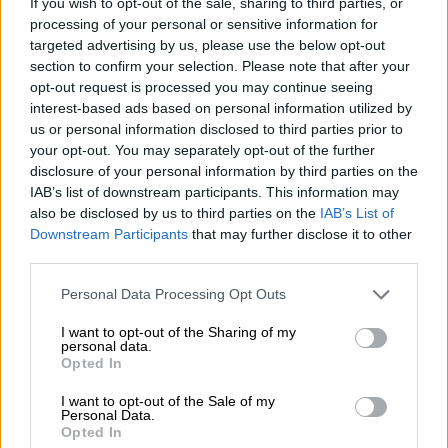
If you wish to opt-out of the sale, sharing to third parties, or
ερευνητική εργασία συγκαταλέγονται η
processing of your personal or sensitive information for
θεσμοθέτηση πιο ορθολογικών κριτηρίων
targeted advertising by us, please use the below opt-out
και κατευθυντήριων γραμμών για τις
section to confirm your selection. Please note that after your
περιπτώσεις εκκενώσεων και οι
opt-out request is processed you may continue seeing
interest-based ads based on personal information utilized by
προσπάθειες για καλύτερο σχεδιασμό
us or personal information disclosed to third parties prior to
πρόληψης σε τοπικό επίπεδο, ενώ αναφορά
your opt-out. You may separately opt-out of the further
γίνεται και στη σύμβαση για την κατάρτιση
disclosure of your personal information by third parties on the
σχεδίων διαχείρισης πυρκαγιών που
IAB’s list of downstream participants. This information may
also be disclosed by us to third parties on the
IAB’s List of
καλύπτουν 38 μεγάλα δασικά οικοσυστήματα
Downstream Participants
that may further disclose it to other
σε όλη τη χώρα, με κόστος 7 εκατομμυρίων
third parties.
ευρώ, το οποίο θα χρηματοδοτηθεί από το
Please note that this website/app uses one or more Google
Ευρωπαϊκό Ταμείο Ανάκαμψης και
Personal Data Processing Opt Outs
services and may gather and store information including but
Ανθεκτικότητας.
not limited to your visit or usage behaviour. You may click to
I want to opt-out of the Sharing of my
personal data.
grant or deny consent to Google and its third-party tags to
«Μεγάλος ασθενής» και η κατάσβεση
Opted In
use your data for below specified purposes in below Google
consent section.
I want to opt-out of the Sale of my
Η επί δύο εβδομάδες πύρινη κόλαση στον
Personal Data.
Εβρο ανέδειξε πέραν πάσης αμφιβολίας
Opted In