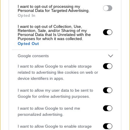
πολλά προβλήματα στην αντιμετώπιση του
I want to opt-out of processing my
κινδύνου της φωτιάς. Και όσο κι αν ο ίδιος ο
Personal Data for Targeted Advertising.
Opted In
Πρωθυπουργός προέτρεψε σε μη κριτική
αναφορικά με την πυροσβεστική, στο κάδρο
I want to opt-out of Collection, Use,
Retention, Sale, and/or Sharing of my
των αδυναμιών της χώρας μπαίνει πλέον
Personal Data that Is Unrelated with the
Purposes for which it was collected.
εκτός της πρόληψης και η κατάσβεση.
Opted Out
«Η αλήθεια είναι πως αν δεν έχεις μια
Google consents
σοβαρή καταστολή, ό,τι και να κάνεις από
I want to allow Google to enable storage
πλευράς πρόληψης, κάποια στιγμή κάποια
related to advertising like cookies on web or
φωτιά θα ξεφύγει», σημειώνει ο κ.
device identifiers in apps.
Ξανθόπουλος.
I want to allow my user data to be sent to
Απαντώντας στο κρίσιμο ερώτημα γιατί η
Google for online advertising purposes.
φωτιά στον Εβρο καίει ακόμα χωρίς τα
I want to allow Google to send me
πυροσβεστικά μέσα να μπορέσουν να την
personalized advertising.
τιθασεύσουν, αναφέρει μία σειρά από
λόγους:
I want to allow Google to enable storage