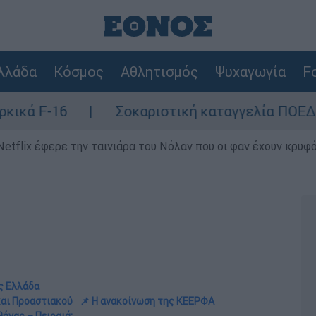
λλάδα
Κόσμος
Αθλητισμός
Ψυχαγωγία
Fo
Σοκαριστική καταγγελία ΠΟΕΔΗΝ για Ζάκυν
Netflix έφερε την ταινιάρα του Νόλαν που οι φαν έχουν κρυφό
ος Ελλάδα
και Προαστιακού
📌 Η ανακοίνωση της ΚΕΕΡΦΑ