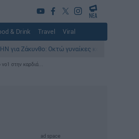
od & Drink
Travel
Viral
θο: Οκτώ γυναίκες κατήγγειλαν βιασμό σε 20 μ
 νο1 στην καρδιά...