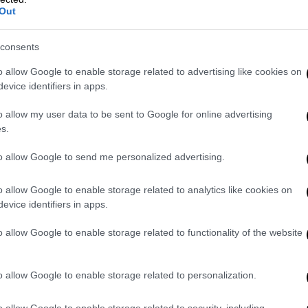
rain.
Out
ή της αστυνομίας θα κλείσουν στις 2 το
ι απ΄ αυτούς χωρίς
consents
o allow Google to enable storage related to advertising like cookies on
εντολή της ΕΛΑΣ
evice identifiers in apps.
ογραμματιστεί πανευρωπαϊκή συνάντηση με
o allow my user data to be sent to Google for online advertising
ς της Propatria και της Ιαχής, αλλά και
s.
 Αυγής, στη λεωφόρο Ηρακλείου 420, με
to allow Google to send me personalized advertising.
 από τη δολοφονία των φρουρών
α της Χρυσής Αυγής.
o allow Google to enable storage related to analytics like cookies on
evice identifiers in apps.
σεις έχουν επίσης καλέσει σε συγκέντρωση
ος Ηρακλείου 420), για να «ακυρώσουν τη
o allow Google to enable storage related to functionality of the website
ση».
o allow Google to enable storage related to personalization.
o allow Google to enable storage related to security, including