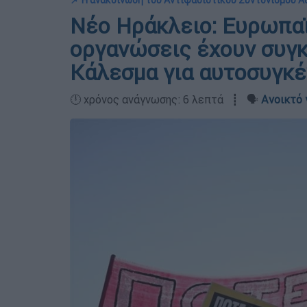
📌 Η ανακοίνωση του Αντιφασιστικού Συντονισμού Αθ
Νέο Ηράκλειο: Ευρωπα
οργανώσεις έχουν συγκ
Κάλεσμα για αυτοσυγκ
🕛 χρόνος ανάγνωσης: 6 λεπτά ┋ 🗣️
Ανοικτό 