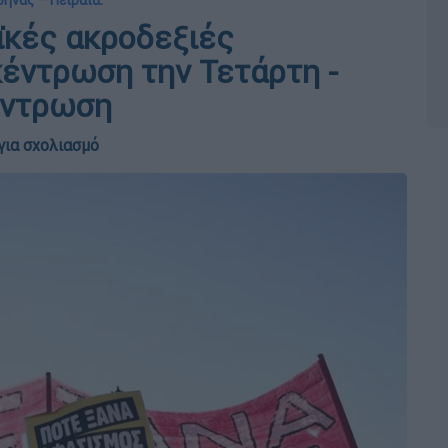
ήνας – Πειραιά:
ϊκές ακροδεξιές
έντρωση την Τετάρτη -
έντρωση
για σχολιασμό