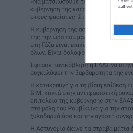
«Να ματαιώσουμε τη διεθνή ναζιστι
authenti
κυβέρνηση της καταστολής, του ρατσ
στους φασίστες! Στο πλευρό της Παλ
Η κυβέρνηση της αστυνομικής βαρβαρ
της την ώρα που μαζί στηρίζουν και
στη Γάζα είναι επικίνδυνη για τις δ
όλων. Είναι δολοφόνοι και είναι ώρα
Έφτασε πανικόβλητη η ΕΛΑΣ να στήνε
συγκαλύψει την βαρβαρότητα της ενώ
Η κατακραυγή για τη βίαιη επίθεση 
Β.Μ. κοντά στην αντιφασιστική συνα
επιτελεία της κυβέρνησης στην ΕΛΑ
στα μέλη του Ρουβίκωνα για την απο
ξυλοδαρμό όσο και την αγαστή συνερ
Η Αστυνομία έκανε τα στραβά μάτια 