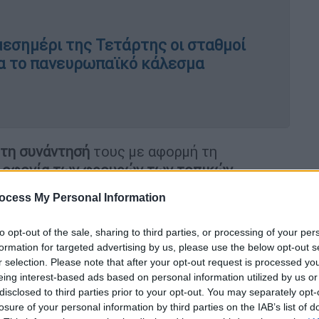
μεσημέρι της Τετάρτης οι σταθμοί
ια το πανευρωπαϊκό κάλεσμα
 τη συνάντησή
τους με αφορμή τη
λοφονία των φρουρών των τοπικών
ντούλη και Μ. Καπελώνη
. Και το Δημοτικό
ocess My Personal Information
αδίκασε ομόφωνα τη συγκέντρωση ενώ,
οχής καθώς και αντιφασιστικές
to opt-out of the sale, sharing to third parties, or processing of your per
 Αριστεράς
απευθύνουν κάλεσμα.
formation for targeted advertising by us, please use the below opt-out s
r selection. Please note that after your opt-out request is processed y
ανακοίνωσης
απαγόρευσε κάθε συγκέντρωση
eing interest-based ads based on personal information utilized by us or
το νομό Αττικής από τις 6 το πρωί της 1-
disclosed to third parties prior to your opt-out. You may separately opt-
losure of your personal information by third parties on the IAB’s list of
023».