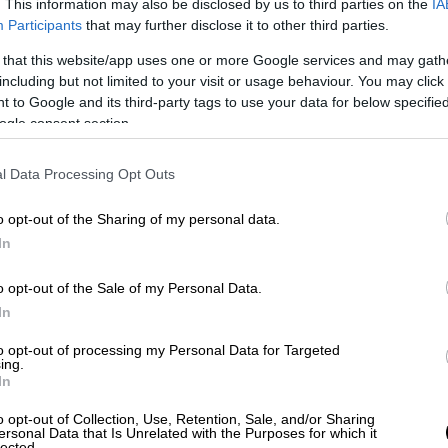
. This information may also be disclosed by us to third parties on the
IA
Participants
that may further disclose it to other third parties.
ρος Ελλάδα
 that this website/app uses one or more Google services and may gath
ρχών
, έπειτα από πληροφορίες ότι μέλη
including but not limited to your visit or usage behaviour. You may click 
ικού θα ανταποκριθούν σε κάλεσμα για
 to Google and its third-party tags to use your data for below specifi
ogle consent section.
τεί για την
Τετάρτη
(01/11), υπήρξε
 ακροδεξιών Ιταλών
προς Ελλάδα.
l Data Processing Opt Outs
τους στο αεροδρόμιο «Ελευθέριος
o opt-out of the Sharing of my personal data.
 συνέλαβε. Οι 21 Ιταλοί οδηγήθηκαν στη
In
αι, προκειμένου να κινηθεί σε βάρος τους
ης
για λόγους εθνικής ασφάλειας.
o opt-out of the Sale of my Personal Data.
In
ι σταθμοί Ηλεκτρικού και
to opt-out of processing my Personal Data for Targeted
ing.
In
ρτη 1η Νοεμβρίου οι σταθμοί «
Ηράκλειο
»
o opt-out of Collection, Use, Retention, Sale, and/or Sharing
ς
σιδηρόδρομος) και του
Προαστιακού
, όπως
ersonal Data that Is Unrelated with the Purposes for which it
lected.