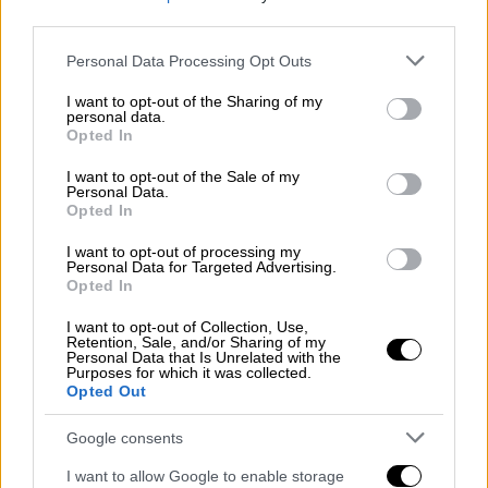
third parties.
Please note that this website/app uses one or more Google
Personal Data Processing Opt Outs
services and may gather and store information including but
not limited to your visit or usage behaviour. You may click to
I want to opt-out of the Sharing of my
personal data.
grant or deny consent to Google and its third-party tags to
Ελλάδα
|
28.04.2023 19:29
Opted In
use your data for below specified purposes in below Google
Άγρια ρατσιστική επίθεση σε μετανάστη
consent section.
I want to opt-out of the Sale of my
καταγγέλλει η ΚΕΕΡΦΑ - «Τον χτύπησε
Personal Data.
Opted In
με ξύλο στο κεφάλι και τον άφησε
αναίσθητο»
I want to opt-out of processing my
Personal Data for Targeted Advertising.
«Τον τραυμάτισε βαριά στο χέρι ενώ τον
Opted In
άφησε αναίσθητο και αιμόφυρτο και τον
I want to opt-out of Collection, Use,
παρέλαβε το ΕΚΑΒ»
Retention, Sale, and/or Sharing of my
Personal Data that Is Unrelated with the
Purposes for which it was collected.
Opted Out
Google consents
I want to allow Google to enable storage