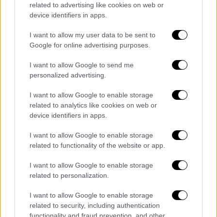
related to advertising like cookies on web or
device identifiers in apps.
I want to allow my user data to be sent to
Google for online advertising purposes.
I want to allow Google to send me
personalized advertising.
I want to allow Google to enable storage
related to analytics like cookies on web or
Ελλάδα
|
20.06.2022 20:47
device identifiers in apps.
Άγρια ρατσιστική επίθεση σε
I want to allow Google to enable storage
εργαζόμενο μετανάστη στο Χαλάνδρι -
related to functionality of the website or app.
Τον έστειλαν στο νοσοκομείο
I want to allow Google to enable storage
Το περιστατικό συνέβη σε κεντρική
related to personalization.
λεωφόρο του Χαλανδρίου, σύμφωνα με την
καταγγελία
I want to allow Google to enable storage
related to security, including authentication
functionality and fraud prevention, and other