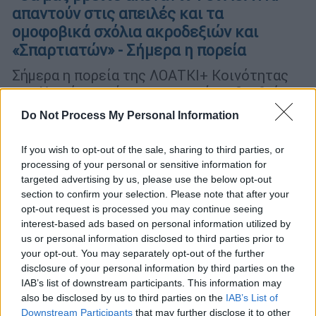
απαντούν στις απειλές και τα
ομοφοβικά σχόλια ακροδεξιών και
«Σπαρτιατών» - Σήμερα η πορεία
Σήμερα η πορεία της ΛΟΑΤΚΙ+ Κοινότητας
στα Χανιά, συγκέντρωση που έχει βρεθεί
στο επίκεντρο μετά τις σκοταδιστικές και
Do Not Process My Personal Information
ομοφοβικές συμπεριφορές ακροδεξιών και
υποψήφιων βουλευτών των «Σπαρτιατών»
If you wish to opt-out of the sale, sharing to third parties, or
processing of your personal or sensitive information for
targeted advertising by us, please use the below opt-out
section to confirm your selection. Please note that after your
opt-out request is processed you may continue seeing
interest-based ads based on personal information utilized by
us or personal information disclosed to third parties prior to
your opt-out. You may separately opt-out of the further
disclosure of your personal information by third parties on the
IAB’s list of downstream participants. This information may
also be disclosed by us to third parties on the
IAB’s List of
Downstream Participants
that may further disclose it to other