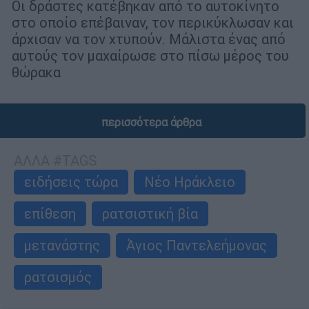
Οι δράστες κατέβηκαν από το αυτοκίνητο
στο οποίο επέβαιναν, τον περικύκλωσαν και
άρχισαν να τον χτυπούν. Μάλιστα ένας από
αυτούς τον μαχαίρωσε στο πίσω μέρος του
θώρακα
περισσότερα άρθρα
ΑΛΛΑ #TAGS
ειδήσεις τώρα
Νέο Ηράκλειο
επίθεση
ρατσιστική βία
μετανάστης
Άγιος Παντελεήμονας
ρατσισμός