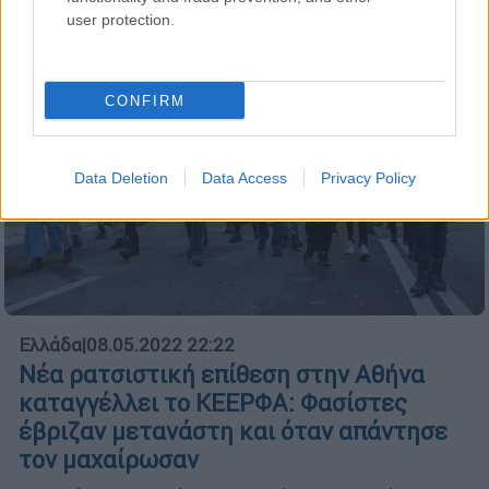
user protection.
CONFIRM
Data Deletion
Data Access
Privacy Policy
Ελλάδα
|
08.05.2022 22:22
Νέα ρατσιστική επίθεση στην Αθήνα
καταγγέλλει το ΚΕΕΡΦΑ: Φασίστες
έβριζαν μετανάστη και όταν απάντησε
τον μαχαίρωσαν