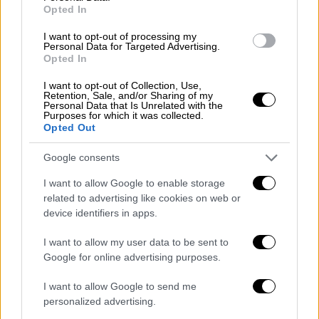
Opted In
κατοχή του
βρέθηκαν και κατασχέθηκαν τρία
αρχαία νομίσματα
, τα οποία ήταν επιμελώς
I want to opt-out of processing my
Personal Data for Targeted Advertising.
κρυμμένα στο εσωτερικό του μπουφάν του,
Opted In
ενώ σε τσάντα ώμου
βρέθηκαν άλλα έξι
αρχαία νομίσματα
, κινητό τηλέφωνο, και
I want to opt-out of Collection, Use,
Retention, Sale, and/or Sharing of my
κάρτα επιβίβασης μετ’ επιστροφής για πόλη
Personal Data that Is Unrelated with the
Purposes for which it was collected.
της Γερμανίας.
Opted Out
Στη συνέχεια σε νομότυπες έρευνες που
Google consents
πραγματοποιήθηκαν παρουσία δικαστικού
I want to allow Google to enable storage
λειτουργού σε σπίτια στην περιοχή των
related to advertising like cookies on web or
Σερρών,
βρέθηκαν και κατασχέθηκαν
device identifiers in apps.
ογδόντα αρχαία νομίσματα, ένα χάλκινο
I want to allow my user data to be sent to
δαχτυλίδι, εργαλεία καθαρισμού νομισμάτων,
Google for online advertising purposes.
πλήθος εγγράφων που αφορούν αρχαιότητες
και ένα χάλκινο προσωπείο
. Το σύνολο των
I want to allow Google to send me
κατασχεθέντων εμπίπτει στις
personalized advertising.