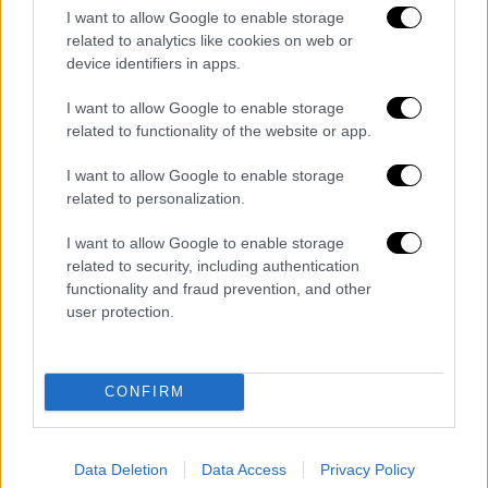
προστατευτικές διατάξεις του νόμου «Περί
I want to allow Google to enable storage
Αρχαιοτήτων», σύμφωνα με γνωμάτευση της
related to analytics like cookies on web or
Εφορείας Αρχαιοτήτων Σερρών.
device identifiers in apps.
Τα κατασχεθέντα νομίσματα ανήκουν, κατά
I want to allow Google to enable storage
περίπτωση, στην αρχαιοελληνική περίοδο
related to functionality of the website or app.
(5ος αιώνας π.Χ.-1ος αιώνας π.Χ.), στη
I want to allow Google to enable storage
ρωμαϊκή αυτοκρατορική περίοδο (1ος
related to personalization.
αιώνας π.Χ.-3ο αιώνας μ.Χ.), στη βυζαντινή
περίοδο (4ος αιώνας μ.Χ.-13ος αιώνας μ.Χ.)
I want to allow Google to enable storage
related to security, including authentication
και στην οθωμανική περίοδο (15ος αιώνας
functionality and fraud prevention, and other
μ.Χ.-18ος αιώνας μ.Χ.). Το αρχαίο δαχτυλίδι
user protection.
ανάγεται στην ιστορική περίοδο μεταξύ του
4ου αιώνα π.Χ. και του 5ου αιώνα μ.Χ.
CONFIRM
Τα σχολιά σας δημοσιεύονται άμεσα με δική σας ευθύνη. Το
ΕΘΝΟΣ θα παρεμβαίνει και τα προσβλητικά σχόλια θα
Data Deletion
Data Access
Privacy Policy
διαγράφονται