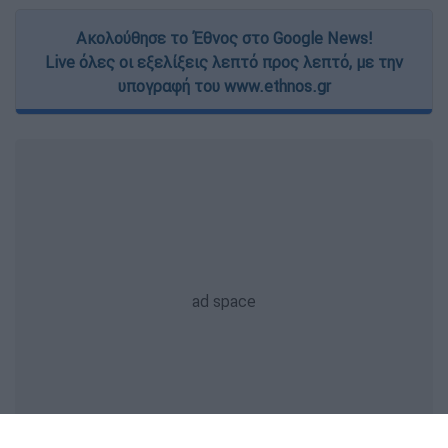
Ακολούθησε το Έθνος στο Google News!
Live όλες οι εξελίξεις λεπτό προς λεπτό, με την
υπογραφή του www.ethnos.gr