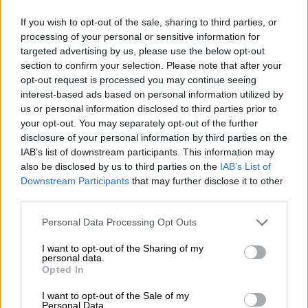
της πολιτιστικής κληρονομιάς», «Παράβαση
της υποχρέωσης δήλωσης μνημείου» και
If you wish to opt-out of the sale, sharing to third parties, or
«Παράνομη εξαγωγή πολιτιστικών αγαθών».
processing of your personal or sensitive information for
targeted advertising by us, please use the below opt-out
section to confirm your selection. Please note that after your
ΔΙΑΒΑΣΤΕ ΕΠΙΣΗΣ
opt-out request is processed you may continue seeing
interest-based ads based on personal information utilized by
Κόσμος
|
14.12.2023 11:07
us or personal information disclosed to third parties prior to
your opt-out. You may separately opt-out of the further
Διεθνείς οργανώσεις ανθρωπίνων
disclosure of your personal information by third parties on the
δικαιωμάτων καταγγέλλουν
IAB’s list of downstream participants. This information may
«παραλείψεις» του Λιμενικού στο
also be disclosed by us to third parties on the
IAB’s List of
ναυάγιο της Πύλου
Downstream Participants
that may further disclose it to other
third parties.
Please note that this website/app uses one or more Google
Personal Data Processing Opt Outs
services and may gather and store information including but
Ειδικότερα, μετά από πληροφορίες οι
not limited to your visit or usage behaviour. You may click to
I want to opt-out of the Sharing of my
personal data.
grant or deny consent to Google and its third-party tags to
αστυνομικοί πραγματοποίησαν οργανωμένη
Opted In
use your data for below specified purposes in below Google
επιχείρηση στον αερολιμένα «Μακεδονία»,
consent section.
I want to opt-out of the Sale of my
όπου εντοπίστηκε ο 63χρονος και στην
Personal Data.