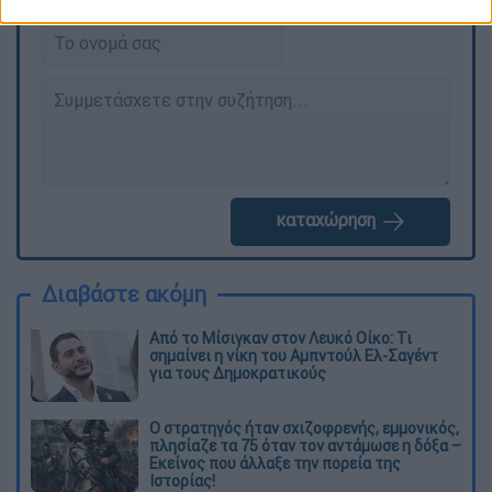
καταχώρηση
Διαβάστε ακόμη
Από το Μίσιγκαν στον Λευκό Οίκο: Τι
σημαίνει η νίκη του Αμπντούλ Ελ-Σαγέντ
για τους Δημοκρατικούς
O στρατηγός ήταν σχιζοφρενής, εμμονικός,
πλησίαζε τα 75 όταν τον αντάμωσε η δόξα –
Εκείνος που άλλαξε την πορεία της
Ιστορίας!