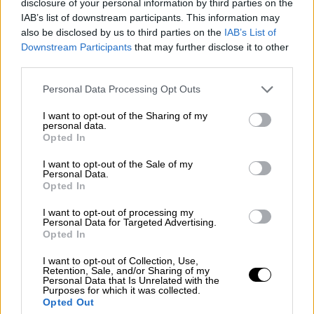
disclosure of your personal information by third parties on the
ανέφερε ακόμη ο καθηγητής.
IAB’s list of downstream participants. This information may
also be disclosed by us to third parties on the
IAB’s List of
Τι έχουμε να μάθουμε από τους
Downstream Participants
that may further disclose it to other
third parties.
Ιάπωνες
Please note that this website/app uses one or more Google
Personal Data Processing Opt Outs
Με αφορμή τα 7,6 Ρίχτερ του σεισμού στην
services and may gather and store information including but
Ιαπωνία, ο κ. Λέκκας σχολίασε: «Εκείνο το
not limited to your visit or usage behaviour. You may click to
I want to opt-out of the Sharing of my
personal data.
οποίο έχουμε να πάρουμε από τους
Ιάπωνες
grant or deny consent to Google and its third-party tags to
Opted In
use your data for below specified purposes in below Google
είναι η
συλλογικότητα
, η
ομαδικότητα, η
consent section.
I want to opt-out of the Sale of my
πειθαρχία
, η
υπακοή
, όλα αυτά τα οποία δεν
Personal Data.
τα έχουν όχι μόνο εμείς αλλά και οι άλλοι
Opted In
λαοί.
Είναι πολύ συντεταγμένοι,
I want to opt-out of processing my
εκπαιδευμένοι και η νοοτροπία τους είναι
Personal Data for Targeted Advertising.
Opted In
τελείως διαφορετική από τη δικιά μας
.
Συνεπώς υπακούν στις οδηγίες με
I want to opt-out of Collection, Use,
Retention, Sale, and/or Sharing of my
στωικότητα, με
καρτερικότητα
και ό,τι
Personal Data that Is Unrelated with the
Purposes for which it was collected.
κάνουν το κάνουν όλοι μαζί».
Opted Out