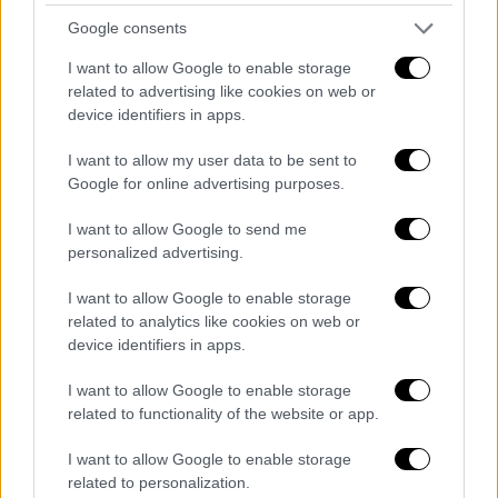
«Η
αντισεισμική θωράκιση των κατασκευών,
Google consents
η εκπαίδευση, η ενημέρωση και ο
I want to allow Google to enable storage
προσεισμικός έλεγχος
αποτελούν απόλυτη
related to advertising like cookies on web or
προτεραιότητα τώρα», επισήμανε.
device identifiers in apps.
«Τώρα απόλυτη προτεραιότητα έχουν
I want to allow my user data to be sent to
πράγματα, όπως η
αντισεισμική θωράκιση
Google for online advertising purposes.
των κατασκευών
, η
εκπαίδευση
, η
I want to allow Google to send me
ενημέρωση και ο προσεισμικός έλεγχος που
personalized advertising.
κάνουμε τώρα σε όλα τα δημόσια κτήρια της
χώρας, ο οποίος είναι σε εξέλιξη και θα
I want to allow Google to enable storage
related to analytics like cookies on web or
ολοκληρωθεί μέσα σε έναν χρόνο» σημείωσε
device identifiers in apps.
ο κ. Λέκκας.
I want to allow Google to enable storage
«Απαραίτητο το πιστοποιητικό
related to functionality of the website or app.
στατικής επάρκειας»
I want to allow Google to enable storage
Στη συνέχεια, αναφερόμενος στα ιδιωτικά
related to personalization.