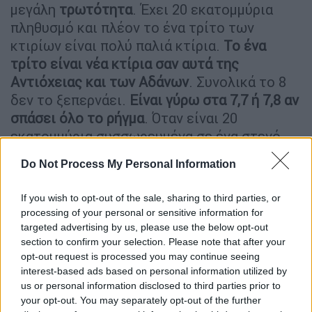
μεγάλη
τρωτότητα
. Έχει 20 εκατομμύρια
πληθυσμό και πλέον το ένα τρίτο των
κτιρίων είναι πολύ παλιά κτίρια.
Το ένα
τρίτο είναι νέα κτίρια σαν αυτά της
Αντιόχειας και των Αδάνων
. Συνολικά το 8
δεν το ξεπερνάει.
Είναι γύρω στα 7,7 ή 7,8 αν
σπάσει όλο το ρήγμα
. Όταν είναι 20
εκατομμύρια συσσωρευμένα σε ένα στενό
σχετικά χώρο, οπωσδήποτε θα υπάρξουν και
Do Not Process My Personal Information
θύματα. Βέβαια εξαρτάται και το σενάριο
του σεισμού. Δηλαδή αν και τι ώρα θα γίνει
If you wish to opt-out of the sale, sharing to third parties, or
και το πώς θα γίνει».
processing of your personal or sensitive information for
targeted advertising by us, please use the below opt-out
«Ας ελπίσουμε ότι
θα σπάσει κατά
section to confirm your selection. Please note that after your
διαστήματα το ρήγμα με μικρότερους
opt-out request is processed you may continue seeing
interest-based ads based on personal information utilized by
σεισμούς
και δεν θα έχουμε εν πάση
us or personal information disclosed to third parties prior to
περιπτώσει τεράστιες επιπτώσεις,
όπως
your opt-out. You may separately opt-out of the further
είχαμε για παράδειγμα
στην
Αντιόχεια
»