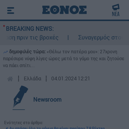
BREAKING NEWS:
 πριν τις βροχές
Συναγερμός στον Λυκαβ
δημοφιλές τώρα:
«Θέλω τον πατέρα μου»: 27χρονη
παρέσυρε νύφη λίγες ώρες μετά το γάμο της και ζητούσε
να πάει σπίτι...
┋
Ελλάδα
┋
04.01.2024 12:21
Newsroom
Ενότητες στο άρθρο:
📌 Αν σπάσει όλο το ρήγμα θα είναι περίπου 7,8 Ρίχτερ