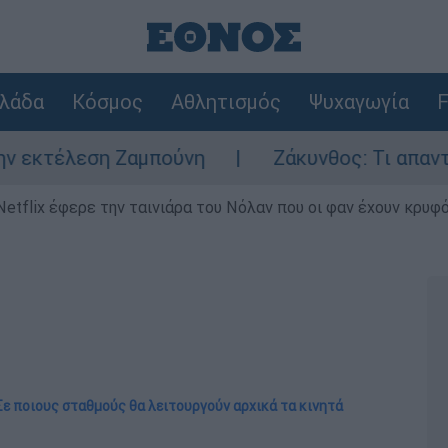
λάδα
Κόσμος
Αθλητισμός
Ψυχαγωγία
F
 Ζαμπούνη
Ζάκυνθος: Τι απαντά η ΕΛΑΣ για
Netflix έφερε την ταινιάρα του Νόλαν που οι φαν έχουν κρυφό
Σε ποιους σταθμούς θα λειτουργούν αρχικά τα κινητά