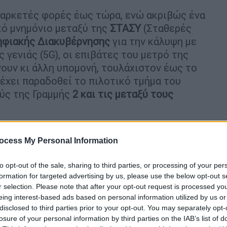
 αρκετές φορές έως τώρα, ενώ ακριβώς ένα
κό μνημόνιο μεταξύ της
ΣΤΑΣΥ
(Σταθερές
φιακής Διακυβέρνησης
για την κάλυψη με
 γενιάς (5G), οι επιβάτες του μετρό της
νουν κι άλλη υπομονή, τουλάχιστον έως το
έχει παραδοθεί το πιλοτικό τμήμα του
ύς της Γραμμής
2 και τις μεταξύ τους
ης
ΣΤΑΣΥ
σε κοινοβουλευτική ερώτηση 16
εταιρεία επισημαίνει ότι η
έλλειψη
ocess My Personal Information
ά συνέπεια η αδυναμία πρόσβασης στο
to opt-out of the sale, sharing to third parties, or processing of your per
όγειων σταθμών αλλά και των σηράγγων της
formation for targeted advertising by us, please use the below opt-out s
 έλλειψη της κατάλληλης
r selection. Please note that after your opt-out request is processed y
ους των παρόχων κινητής τηλεφωνίας.
eing interest-based ads based on personal information utilized by us or
disclosed to third parties prior to your opt-out. You may separately opt-
τουργούν αρχικά τα κινητά
losure of your personal information by third parties on the IAB’s list of