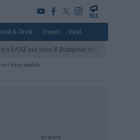
ood & Drink
Travel
Viral
 τους 8 βιασμούς τουριστριών - «Μόνο 3 περιστ
 νο1 στην καρδιά...