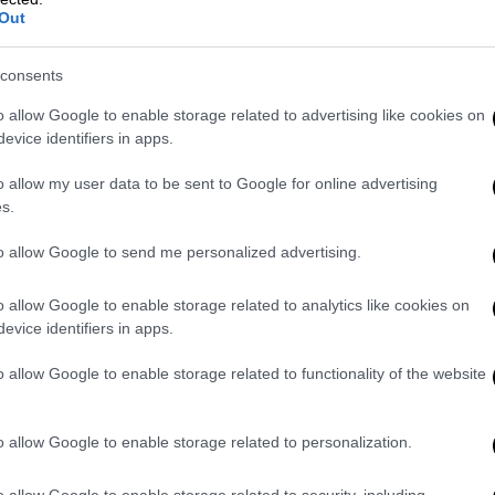
Out
ει ολοκληρωθεί εντός του πρώτου
εξαμήνου
consents
τη συνολική κάλυψη του δικτύου απαιτείται
o allow Google to enable storage related to advertising like cookies on
 ενώ
η σειρά των σταθμών εγκατάστασης θα
evice identifiers in apps.
 υπουργείο Ψηφιακής Διακυβέρνησης
, το
o allow my user data to be sent to Google for online advertising
άγραμμα υλοποίησης και λειτουργίας του
s.
to allow Google to send me personalized advertising.
λείται απαντώντας για τις καθυστερήσεις,
νιών του υπουργείου. Κάνει λόγο για
o allow Google to enable storage related to analytics like cookies on
ς εργασιών (3 ώρες κατά την διάρκεια της
evice identifiers in apps.
ών και εξυπηρέτησης του κοινού αλλά και
o allow Google to enable storage related to functionality of the website
διαδικασιών και του εμπλεκομένου
πίπεδο δυσκολίας του έργου
».
o allow Google to enable storage related to personalization.
 οι σήραγγες των γραμμών του Μετρό δεν
πτυξη υποδομών κινητής τηλεφωνίας
o allow Google to enable storage related to security, including