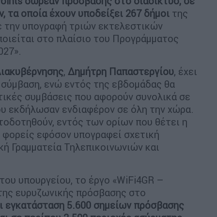
oints δωρεάν πρόσβασης στο διαδίκτυο, σε
, τα οποία έχουν υποδείξει 267 δήμοι
της
με την υπογραφή τριών εκτελεστικών
ποιείται στο πλαίσιο του Προγράμματος
027».
Διακυβέρνησης
,
Δημήτρη Παπαστεργίου
, έχει
 σύμβαση, ενώ εντός της εβδομάδας θα
τικές συμβάσεις που αφορούν συνολικά σε
υ εκδήλωσαν ενδιαφέρον σε όλη την χώρα.
τοδοτηθούν, εντός των ορίων που θέτει η
ι φορείς εφόσον υπογραφεί σχετική
κή Γραμματεία Τηλεπικοινωνιών και
του υπουργείου, το έργο «WiFi4GR –
της ευρυζωνικής πρόσβασης στο
ι εγκατάσταση 5.600 σημείων πρόσβασης