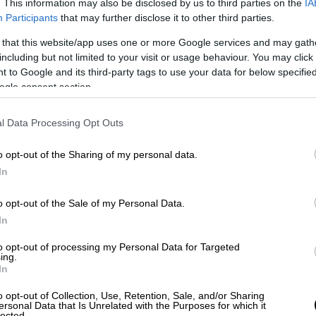
. This information may also be disclosed by us to third parties on the
IA
υπογράφει ο διευθύνων σύμβουλος,
Θανάσης
Participants
that may further disclose it to other third parties.
ράψει σύμβαση εγκατάστασης της
 that this website/app uses one or more Google services and may gath
ομής στο σύνολο των σηράγγων και των
including but not limited to your visit or usage behaviour. You may click 
 to Google and its third-party tags to use your data for below specifi
ogle consent section.
το οποίο εκτελείται αποκλειστικά με
ητής τηλεφωνίας και με τη συνδρομή,
l Data Processing Opt Outs
,
προβλέπεται αρχικά η κάλυψη πέντε
o opt-out of the Sharing of my personal data.
γιος Δημήτριος, έως και Ελληνικό) και των
In
οιά του έργου, το οποίο παρουσιάζει
α, θα επιτρέψει στους παρόχους κινητής
o opt-out of the Sale of my Personal Data.
ογή της πλέον κατάλληλης τεχνολογικής
In
συνολικού δικτύου της ΣΤΑΣΥ»,
to opt-out of processing my Personal Data for Targeted
ing.
In
ηρωθεί η εγκατάσταση ενεργού εξοπλισμού
ένεται η εγκατάσταση των καλωδιώσεων
o opt-out of Collection, Use, Retention, Sale, and/or Sharing
ersonal Data that Is Unrelated with the Purposes for which it
 εκτιμήσεις των εταιρειών κινητής
lected.