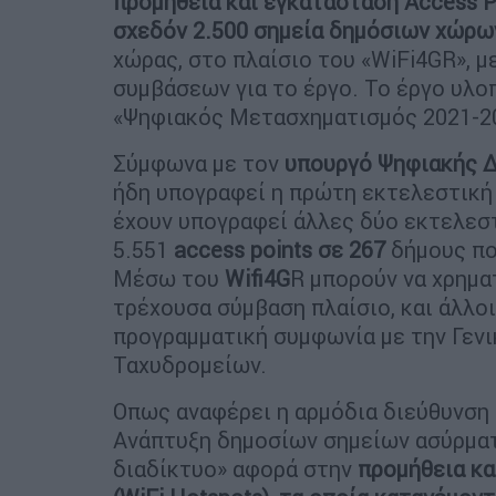
προμήθεια και εγκατάσταση Access P
σχεδόν 2.500 σημεία δημόσιων χώρων
χώρας, στο πλαίσιο του «WiFi4GR», 
συμβάσεων για το έργο. Το έργο υλο
«Ψηφιακός Μετασχηματισμός 2021-2
Σύμφωνα με τον
υπουργό Ψηφιακής 
ήδη υπογραφεί η πρώτη εκτελεστική
έχουν υπογραφεί άλλες δύο εκτελεσ
5.551
access points σε 267
δήμους πο
Μέσω του
Wifi4G
R μπορούν να χρημα
τρέχουσα σύμβαση πλαίσιο, και άλλο
προγραμματική συμφωνία με την Γενι
Ταχυδρομείων.
Οπως αναφέρει η αρμόδια διεύθυνση 
Ανάπτυξη δημοσίων σημείων ασύρμα
διαδίκτυο» αφορά στην
προμήθεια κα