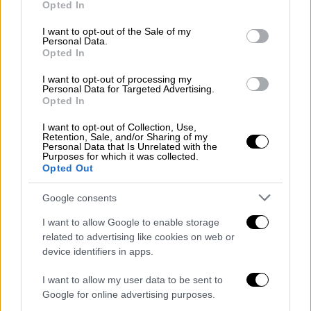
Opted In
δομή της οικογένειας που δημιουργείται».
use your data for below specified purposes in below Google
consent section.
I want to opt-out of the Sale of my
«Επιπλέον, είναι γνωστό από πολλές
Personal Data.
Opted In
έρευνες ότι παράγοντες εκτός πλαισίου
οικογένειας
επηρεάζουν
την
ανάπτυξη
και
I want to opt-out of processing my
Personal Data for Targeted Advertising.
την
ψυχική ευημερία των παιδιών.
Σημαντικό
Opted In
δυσμενή παράγοντα αποτελεί το κοινωνικό
I want to opt-out of Collection, Use,
στίγμα. Με δεδομένο ότι σε κοινωνίες,
Retention, Sale, and/or Sharing of my
Personal Data that Is Unrelated with the
όπως η ελληνική, εκδηλώνεται στιγματισμός
Purposes for which it was collected.
οικογενειών και παιδιών με μη τυπικά
Opted Out
χαρακτηριστικά, είναι κρίσιμο να
Google consents
σχεδιαστούν και να υλοποιηθούν
εκπαιδευτικές και κοινωνικές πολιτικές,
I want to allow Google to enable storage
related to advertising like cookies on web or
παράλληλα και συμπληρωματικά προς τις
device identifiers in apps.
νομικές παρεμβάσεις, για την καταπολέμηση
του στίγματος σε βάρος των ομόφυλων
I want to allow my user data to be sent to
οικογενειών και των παιδιών που
Google for online advertising purposes.