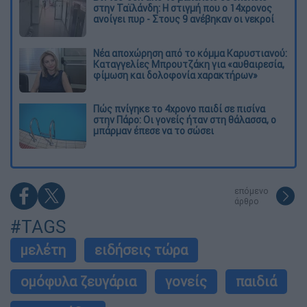
στην Ταϊλάνδη: Η στιγμή που ο 14χρονος
ανοίγει πυρ - Στους 9 ανέβηκαν οι νεκροί
Νέα αποχώρηση από το κόμμα Καρυστιανού:
Καταγγελίες Μπρουτζάκη για «αυθαιρεσία,
φίμωση και δολοφονία χαρακτήρων»
Πώς πνίγηκε το 4χρονο παιδί σε πισίνα
στην Πάρο: Οι γονείς ήταν στη θάλασσα, ο
μπάρμαν έπεσε να το σώσει
επόμενο
άρθρο
#TAGS
μελέτη
ειδήσεις τώρα
ομόφυλα ζευγάρια
γονείς
παιδιά