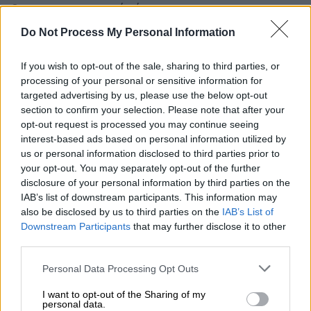
Οι πιο σημαντικοί είναι:
Do Not Process My Personal Information
(1) η ποιότητα της σχέσης γονέα-παιδιού,
(2) η ποιότητα των σχέσεων μεταξύ των
If you wish to opt-out of the sale, sharing to third parties, or
processing of your personal or sensitive information for
σημαντικών ενηλίκων στη ζωή του παιδιού ή
targeted advertising by us, please use the below opt-out
του εφήβου (για παράδειγμα, οι σχέσεις
section to confirm your selection. Please note that after your
ανάμεσα στους γονείς) και
opt-out request is processed you may continue seeing
interest-based ads based on personal information utilized by
(3) οι οικονομικοί και άλλοι πόροι που είναι
us or personal information disclosed to third parties prior to
στη διάθεση του παιδιού ή του εφήβου.
your opt-out. You may separately opt-out of the further
disclosure of your personal information by third parties on the
Οι παράγοντες αυτοί
ισχύουν ανεξάρτητα
IAB’s list of downstream participants. This information may
also be disclosed by us to third parties on the
IAB’s List of
από τον σεξουαλικό προσανατολισμό των
Downstream Participants
that may further disclose it to other
γονέων
. Επομένως, με βάση την υπάρχουσα
third parties.
βιβλιογραφία, οι θετικές σχέσεις μέσα στην
Please note that this website/app uses one or more Google
οικογένεια αποτελούν τον κρισιμότερο
Personal Data Processing Opt Outs
services and may gather and store information including but
παράγοντα για την ομαλή προσαρμογή και
not limited to your visit or usage behaviour. You may click to
I want to opt-out of the Sharing of my
ανάπτυξη των παιδιών και όχι το είδος ή η
personal data.
grant or deny consent to Google and its third-party tags to