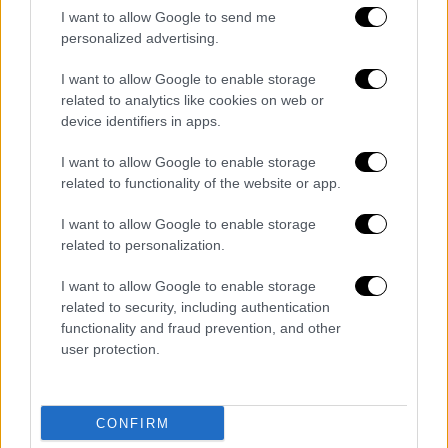
ανατρέφονται σε αυτές.
I want to allow Google to send me
personalized advertising.
Τα παραπάνω βρίσκονται σε συμφωνία με τις
δημόσιες τοποθετήσεις σχετικά με το
I want to allow Google to enable storage
ζήτημα της τεκνοθεσίας από ομόφυλα
related to analytics like cookies on web or
ζευγάρια που έχουν δημοσιεύσει διεθνείς
device identifiers in apps.
επιστημονικές ψυχολογικές εταιρείες, όπως
I want to allow Google to enable storage
η Αμερικανική Ψυχολογική Εταιρεία[1], η
related to functionality of the website or app.
Βρετανική Ψυχολογική Εταιρεία[2] και η
Αυστραλιανή Ψυχολογική Εταιρεία[3].
I want to allow Google to enable storage
related to personalization.
Συμπερασματικά, ως ΕΛΨΕ:
I want to allow Google to enable storage
Υποστηρίζουμε την
ισότητα στο
γάμο
,
related to security, including authentication
functionality and fraud prevention, and other
με τα
γονικά δικαιώματα
που αυτή
user protection.
διασφαλίζει και στα ομόφυλα ζευγάρια.
Επισημαίνουμε ότι αποτελεί βασική
προϋπόθεση για την ομαλή ολόπλευρη
CONFIRM
ανάπτυξη όλων των παιδιών να γίνουν