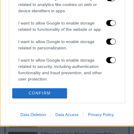
related to analytics like cookies on web or
device identifiers in apps.
I want to allow Google to enable storage
related to functionality of the website or app.
I want to allow Google to enable storage
related to personalization.
καταχώρηση
I want to allow Google to enable storage
related to security, including authentication
Διαβάστε ακόμη
functionality and fraud prevention, and other
user protection.
«Είχαν άδεια για τις Αλυκές,
προσγειώθηκαν στο... Σαρακήνικο:
CONFIRM
Προθεσμία να απολογηθούν ζήτησαν
χειριστής και ιδιοκτήτης
Έκκληση για περιορισμό της κατανάλωσης
νερού στη Σάρτη Χαλκιδικής - Ζητούν να
Data Deletion
Data Access
Privacy Policy
κλείσουν τα ντους στα beach bars