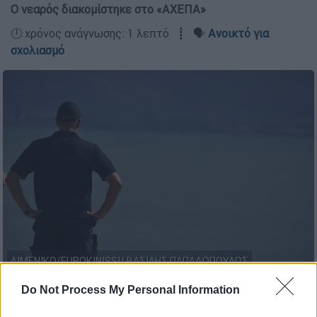
Ο νεαρός διακομίστηκε στο «ΑΧΕΠΑ»
🕛 χρόνος ανάγνωσης: 1 λεπτό ┋ 🗣️
Ανοικτό για
σχολιασμό
ΛΙΜΕΝΙΚΟ/EUROKINISSI/ ΒΑΣΙΛΗΣ ΠΑΠΑΔΟΠΟΥΛΟΣ
Do Not Process My Personal Information
Προσθέστε το ΕΘΝΟΣ στη Google