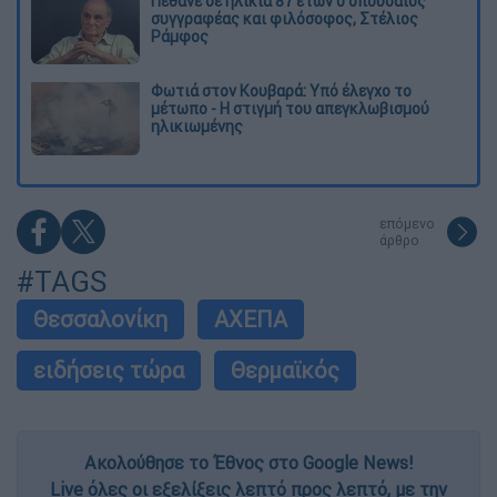
Πέθανε σε ηλικία 87 ετών ο σπουδαίος
συγγραφέας και φιλόσοφος, Στέλιος
Ράμφος
Φωτιά στον Κουβαρά: Υπό έλεγχο το
μέτωπο - Η στιγμή του απεγκλωβισμού
ηλικιωμένης
επόμενο
άρθρο
#TAGS
Θεσσαλονίκη
ΑΧΕΠΑ
ειδήσεις τώρα
Θερμαϊκός
Ακολούθησε το Έθνος στο Google News!
Live όλες οι εξελίξεις λεπτό προς λεπτό, με την