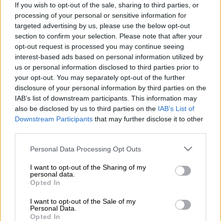
If you wish to opt-out of the sale, sharing to third parties, or
processing of your personal or sensitive information for
Διασώθηκε
άνδρας που έπεσε στον
targeted advertising by us, please use the below opt-out
Θερμαϊκό
. Ο νεαρός μεταφέρθηκε σε
section to confirm your selection. Please note that after your
νοσοκομείο
της Θεσσαλονίκης σήμερα (3/3)
opt-out request is processed you may continue seeing
interest-based ads based on personal information utilized by
το πρωί, χωρίς η κατάσταση της υγείας του
us or personal information disclosed to third parties prior to
να εμπνέει ανησυχία.
your opt-out. You may separately opt-out of the further
disclosure of your personal information by third parties on the
Ειδικότερα, όπως αναφέρεται σε σχετική
IAB’s list of downstream participants. This information may
ανακοίνωση, η Λιμενική Αρχή
Θεσσαλονίκης
also be disclosed by us to third parties on the
IAB’s List of
ενημερώθηκε πρωινές ώρες η για πτώση
Downstream Participants
that may further disclose it to other
third parties.
ατόμου στη θάλασσα στην περιοχή του
λιμανιού της πόλης.
Please note that this website/app uses one or more Google
Personal Data Processing Opt Outs
services and may gather and store information including but
not limited to your visit or usage behaviour. You may click to
I want to opt-out of the Sharing of my
ΔΙΑΒΑΣΤΕ ΕΠΙΣΗΣ
personal data.
grant or deny consent to Google and its third-party tags to
Opted In
use your data for below specified purposes in below Google
Κόσμος
|
03.03.2024 19:05
consent section.
I want to opt-out of the Sale of my
Λέκκας: «Κίνδυνος για ισχυρό σεισμό
Personal Data.
Opted In