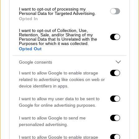
και τσουνάμι ανά πάσα στιγμή» στην
Κωνσταντινούπολη
I want to opt-out of processing my
Personal Data for Targeted Advertising.
Opted In
I want to opt-out of Collection, Use,
Retention, Sale, and/or Sharing of my
Αμέσως στελέχη Λ.Σ.-ΕΛ.ΑΚΤ. με τη
Personal Data that Is Unrelated with the
Purposes for which it was collected.
συνδρομή περιπολικού σκάφους
Opted Out
περισυνέλεξαν
έναν 23χρονο αλλοδαπό και
τον μετέφεραν αρχικά στη στεριά, όπου
Google consents
εξετάσθηκε
από πλήρωμα ασθενοφόρου του
I want to allow Google to enable storage
ΕΚΑΒ, ενώ στη συνέχεια διακομίστηκε στο
related to advertising like cookies on web or
«
ΑΧΕΠΑ
» Νοσοκομείο Θεσσαλονίκης, για
device identifiers in apps.
προληπτικές ιατρικές εξετάσεις.
I want to allow my user data to be sent to
Google for online advertising purposes.
I want to allow Google to send me
Τα σχολιά σας δημοσιεύονται άμεσα με δική σας ευθύνη. Το
personalized advertising.
ΕΘΝΟΣ θα παρεμβαίνει και τα προσβλητικά σχόλια θα
διαγράφονται
I want to allow Google to enable storage