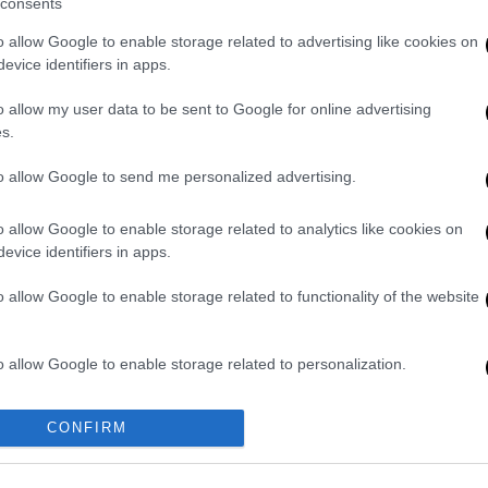
consents
ι, αν δε του στείλει κι άλλες, θα διανείμει
o allow Google to enable storage related to advertising like cookies on
evice identifiers in apps.
ια περίπου 1,5 χρόνο η κοπέλα έζησε έναν
εκβιασμό στην
αστυνομία
.
o allow my user data to be sent to Google for online advertising
s.
ε
δ
ικογραφία
για παράνομη βία, σε
α, πορνογραφία ανηλίκων και νομοθεσία
to allow Google to send me personalized advertising.
o allow Google to enable storage related to analytics like cookies on
evice identifiers in apps.
. Το ΕΘΝΟΣ θα παρεμβαίνει και τα προσβλητικά σχόλια θα
o allow Google to enable storage related to functionality of the website
o allow Google to enable storage related to personalization.
o allow Google to enable storage related to security, including
CONFIRM
cation functionality and fraud prevention, and other user protection.