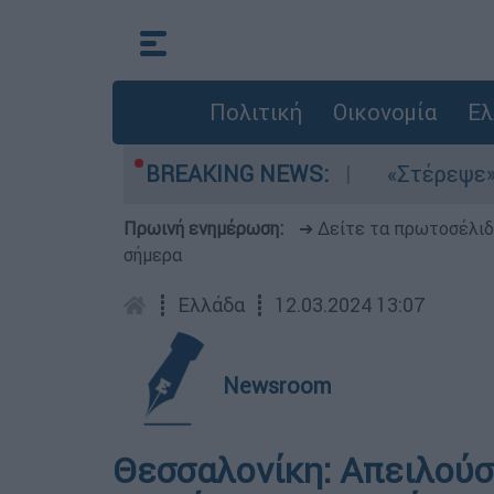
Πολιτική
Οικονομία
Ελ
 τα μελτέμια στο Αιγαίο
BREAKING NEWS:
«Στέρεψε» η αγο
Πρωινή ενημέρωση:
➔ Δείτε τα πρωτοσέλι
σήμερα
┋
Ελλάδα
┋
12.03.2024 13:07
Newsroom
Θεσσαλονίκη: Απειλούσε