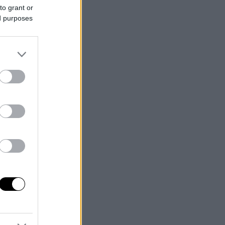
to grant or
ed purposes