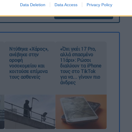
Data Deletion
Data Access
Privacy Policy
καταχώρηση
Ντύθηκε «Χάρος»,
«Όχι γκέι 17 Pro,
ανέβηκε στην
αλλά σπασμένο
οροφή
11άρι»: Ρώσοι
νοσοκομείου και
διαλύουν τα iPhone
κοιτούσε επίμονα
τους στο TikTok
τους ασθενείς
για να... γίνουν πιο
άνδρες