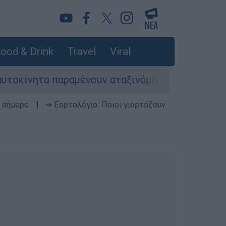
ood & Drink
Travel
Viral
νητα παραμένουν αταξινόμητα - Λύση αναζητά το
 σήμερα
|
➔ Εορτολόγιο: Ποιοι γιορτάζουν