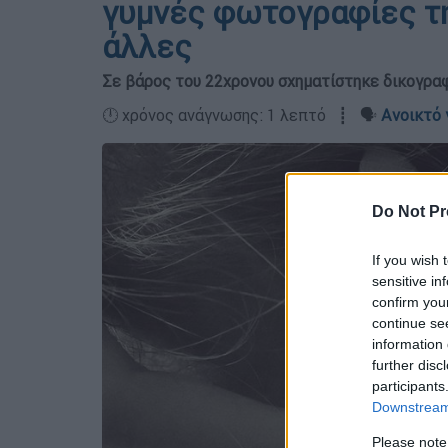
γυμνές φωτογραφίες της
άλλες
Σε βάρος του 22χρονου σχηματίστηκε δικογραφ
🕛 χρόνος ανάγνωσης: 1 λεπτό ┋ 🗣️
Ανοικτό 
Do Not Pr
If you wish 
sensitive in
confirm you
continue se
information 
further disc
participants
Downstream 
Please note