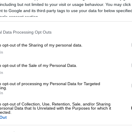
including but not limited to your visit or usage behaviour. You may click 
 to Google and its third-party tags to use your data for below specifi
ogle consent section.
l Data Processing Opt Outs
o opt-out of the Sharing of my personal data.
In
o opt-out of the Sale of my Personal Data.
 το ΕΘΝΟΣ στη Google
In
to opt-out of processing my Personal Data for Targeted
της
ζητούσε επίμονα από
17χρονη
και την
ing.
In
μει σε τρίτους κάποιες που είδε κατείχε.
o opt-out of Collection, Use, Retention, Sale, and/or Sharing
σαλονίκη
και δράστης είναι ένας
22χρονος
ersonal Data that Is Unrelated with the Purposes for which it
lected.
στηκαν πριν από περίπου 1,5 χρόνο μέσω
Out
ει να του στείλει γυμνές φωτογραφίες της,