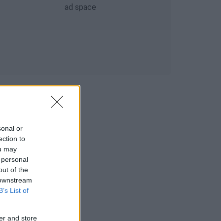
sonal or
ection to
ou may
 personal
out of the
 downstream
B’s List of
er and store