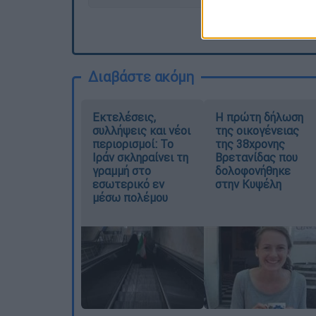
Διαβάστε ακόμη
Εκτελέσεις,
Η πρώτη δήλωση
συλλήψεις και νέοι
της οικογένειας
περιορισμοί: Το
της 38χρονης
Ιράν σκληραίνει τη
Βρετανίδας που
γραμμή στο
δολοφονήθηκε
εσωτερικό εν
στην Κυψέλη
μέσω πολέμου