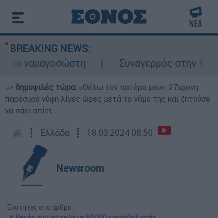
BREAKING NEWS:
ου ναυαγοσώστη
Συναγερμός στην Κάρπαθο:
δημοφιλές τώρα:
«Θέλω τον πατέρα μου»: 27χρονη
παρέσυρε νύφη λίγες ώρες μετά το γάμο της και ζητούσε
να πάει σπίτι...
┋
Ελλάδα
┋
18.03.2024 08:50
Newsroom
Ενότητες στο άρθρο:
📌 Ρεκόρ συμμετοχών με 60.000 καρναβαλιστές