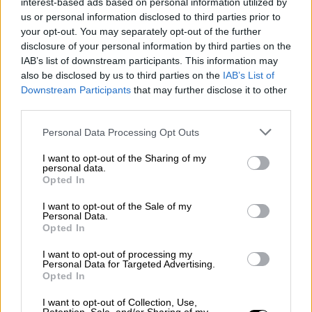
interest-based ads based on personal information utilized by
us or personal information disclosed to third parties prior to
your opt-out. You may separately opt-out of the further
Φέτος η
Τελετή Λήξης
ήταν «προσβάσιμη»
disclosure of your personal information by third parties on the
για κωφούς/βαρήκοους, αφού υπήρχε
IAB’s list of downstream participants. This information may
παράλληλη διερμηνεία στην ελληνική
also be disclosed by us to third parties on the
IAB’s List of
νοηματική γλώσσα, από την επίσημη
Downstream Participants
that may further disclose it to other
third parties.
διερμηνέα Λαμπρινή
Παπαπροκοπίου
.
Please note that this website/app uses one or more Google
Personal Data Processing Opt Outs
Ρεκόρ συμμετοχών με 60.000
services and may gather and store information including but
καρναβαλιστές
not limited to your visit or usage behaviour. You may click to
I want to opt-out of the Sharing of my
personal data.
grant or deny consent to Google and its third-party tags to
Opted In
Περισσότεροι από
60.000 καρναβαλιστές
use your data for below specified purposes in below Google
consent section.
στην
Πάτρα
μετέφεραν για περίπου έξι ώρες
I want to opt-out of the Sale of my
Personal Data.
το αισιόδοξο και ελπιδοφόρο μήνυμα της
Opted In
χαράς για τη ζωή, προσφέροντας παράλληλα
I want to opt-out of processing my
ένα μοναδικό θέαμα με το χορό και το
Personal Data for Targeted Advertising.
Opted In
τραγούδι τους.
I want to opt-out of Collection, Use,
Η καρναβαλική παρέλαση ξεκίνησε με τη