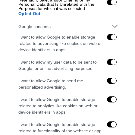
Retention, Sale, and/or Sharing of my
Personal Data that Is Unrelated with the
δημοτική μουσική του
Δήμου Πατρέων
που
Purposes for which it was collected.
παιάνιζε καρναβαλικούς ρυθμούς και τις
Opted Out
μαζορέτες, ενώ ακολούθησαν τα άρματα, του
Google consents
καρναβαλικού εργαστηρίου.
I want to allow Google to enable storage
related to advertising like cookies on web or
device identifiers in apps.
I want to allow my user data to be sent to
Google for online advertising purposes.
video
I want to allow Google to send me
personalized advertising.
I want to allow Google to enable storage
related to analytics like cookies on web or
device identifiers in apps.
Παρέλασαν ο «Προπομπός», ο «Βασιλιάς
I want to allow Google to enable storage
Καρνάβαλος», το άρμα με την «Βασίλισσα»
related to functionality of the website or app.
του πατρινού καρναβαλιού 2024, Γεωργία