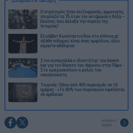
O στρατηγός ήταν σχιζοφρενής, εμμονικός,
πλησίαζε τα 75 όταν τον αντάμωσε η δόξα –
Εκείνος που άλλαξε την πορεία της
Ιστορίας!
Ελισάβετ Κωνσταντινίδου στο ethnos.gr:
«Κάθε πόλεμος είναι ένας εμφύλιος, όλοι
είμαστε αδέλφια»
Στον εισαγγελέα ο ιδιοκτήτης του beach
bar για τον θάνατο του 4χρονου στην Πάρο -
Στο «μικροσκόπιο» ο ρόλος του
ναυαγοσώστη
Τουρνάς: Πάνω από 400 πυρκαγιές σε 10
ημέρες - «Το 90% των πυρκαγιών οφείλεται
σε αμέλεια»
επόμενο
άρθρο