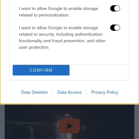
Σακκά, το άνθινο άρμα με τα 30.000
I want to allow Google to enable storage
γαρύφαλλα, το «Smile» εμπνευσμένο από τον
related to personalization.
παλαιό βωβό κινηματογράφο, οι «Χορευτές
I want to allow Google to enable storage
του Τσίρκου», ο «Τζον Λένον» με τα παιδιά
related to security, including authentication
των λουλουδιών και της ειρήνης, καθώς και
functionality and fraud prevention, and other
τα άρματα του καρναβαλιού των μικρών,
user protection.
«Μωρό Καρνάβαλος», «Ταξίδι με τη
φαντασία», «Καρουσέλ», «Φεγγάρι»,
CONFIRM
«Σκυλάκι», «Σαρανταποδαρούσα», «Inguana»
και «Τσίρκο».
Data Deletion
Data Access
Privacy Policy
video