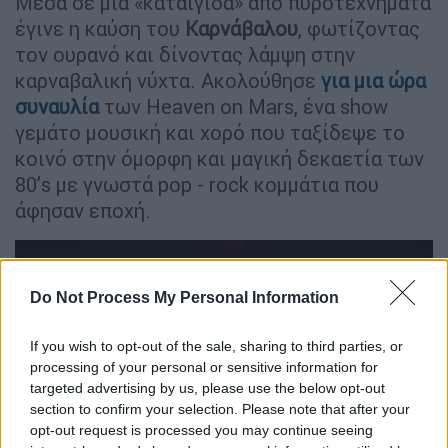
Μέσα σε μια «καταιγίδα» από πυροτεχνήματα
έγινε η καύση του
Καρνάβαλου
, φωτίζοντας
τον ουρανό και δίνοντας λάμψη στην
καρναβαλική νύχτα. Ακολούθησε
για μια ώρα
συναυλία
των Heaven on Mars, ένα show
γεμάτο μουσική και χορό που ταξίδεψε το
κοινό στην όμορφη και μαγική δεκαετία των
80’s με γνωστά pop - rock κομμάτια που
άφησαν εποχή.
Do Not Process My Personal Information
If you wish to opt-out of the sale, sharing to third parties, or
video
processing of your personal or sensitive information for
targeted advertising by us, please use the below opt-out
section to confirm your selection. Please note that after your
opt-out request is processed you may continue seeing