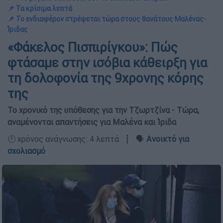
📌 Τα κρίσιμα λεπτά
📌 Το ενδιαφέρον στρέφεται τώρα στους θανάτους Μαλένας-
Ίριδας
«Φάκελος Πισπιρίγκου»: Πώς
φτάσαμε στην ισόβια κάθειρξη για
τη δολοφονία της 9χρονης κόρης
της
Το χρονικό της υπόθεσης για την Τζωρτζίνα - Τώρα,
αναμένονται απαντήσεις για Μαλένα και Ίριδα
🕛 χρόνος ανάγνωσης: 4 λεπτά ┋ 🗣️
Ανοικτό για
σχολιασμό