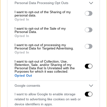
Please note that this website/app uses one or more Google
Personal Data Processing Opt Outs
προσωπικό να σταματήσει τη χορήγηση των
services and may gather and store information including but
φαρμάκων η μητέρα.
not limited to your visit or usage behaviour. You may click to
I want to opt-out of the Sharing of my
personal data.
grant or deny consent to Google and its third-party tags to
Opted In
use your data for below specified purposes in below Google
consent section.
I want to opt-out of the Sale of my
Personal Data.
Opted In
I want to opt-out of processing my
Personal Data for Targeted Advertising.
Opted In
I want to opt-out of Collection, Use,
Retention, Sale, and/or Sharing of my
Personal Data that Is Unrelated with the
Purposes for which it was collected.
Opted Out
«Το μεγάλο επεισόδιο δεν το έχει
Google consents
κάνει ακόμα…»
I want to allow Google to enable storage
Αίσθηση ωστόσο προκαλεί η αποκάλυψη ότι
related to advertising like cookies on web or
device identifiers in apps.
η
Ρούλα
Πισπιρίγκου
μια ημέρα πριν