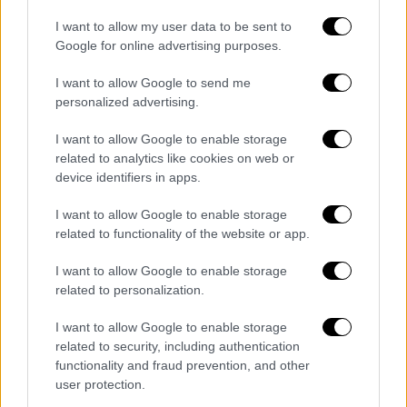
καταλήξει η κόρη της είπε στους
γιατρούς
:
I want to allow my user data to be sent to
«Αυτά τα επεισόδια που είδατε δεν είναι
Google for online advertising purposes.
τίποτα. Το μεγάλο επεισόδιο δεν το έχει
I want to allow Google to send me
κάνει ακόμα». Τα περιστατικά της
personalized advertising.
Τζωρτζίνας
ξεκίνησαν στις 8 Απριλίου 2021
λίγες ημέρες μετά τον θάνατο της 6 μηνών
I want to allow Google to enable storage
αδελφής της
Ίριδας
. «Τα επεισόδια αυτά
related to analytics like cookies on web or
device identifiers in apps.
χαρακτηρίζονται αιφνίδια και μάλιστα σε
δύο από αυτά ενεργοποιήθηκε ο
I want to allow Google to enable storage
βηματοδότης» αναφέρεται στο
related to functionality of the website or app.
διαβιβαστικό.
I want to allow Google to enable storage
Τα κρίσιμα λεπτά
related to personalization.
I want to allow Google to enable storage
Το μεσημέρι της 29ης Ιανουαρίου που έφυγε
related to security, including authentication
από τη ζωή η
Τζωρτζίνα
μία νοσηλεύτρα
functionality and fraud prevention, and other
είδε την μητέρα να πλησιάζει περπατώντας
user protection.
προς το γραφείο νοσηλείας σαν να έψαχνε