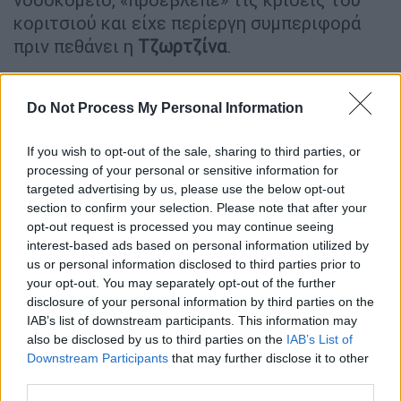
κοριτσιού και είχε περίεργη συμπεριφορά
πριν πεθάνει η
Τζωρτζίνα
.
Μάλιστα, σύμφωνα με καταθέσεις μαρτύρων,
όταν η
Τζωρτζίνα
είχε μεταφερθεί στο
Do Not Process My Personal Information
νοσοκομείο
«
Αγλαΐα Κυριακού»
, η
κατηγορούμενη ζήτησε από την
If you wish to opt-out of the sale, sharing to third parties, or
processing of your personal or sensitive information for
εφημερεύουσα γιατρό να μείνει σε
targeted advertising by us, please use the below opt-out
μονόκλινο δωμάτιο με την κόρη της και
section to confirm your selection. Please note that after your
ρώτησε τεχνηέντως αν υπάρχουν κάμερες
opt-out request is processed you may continue seeing
για να βεβαιωθεί, ότι δεν γίνονται
interest-based ads based on personal information utilized by
us or personal information disclosed to third parties prior to
περιστατικά κλοπής.
your opt-out. You may separately opt-out of the further
disclosure of your personal information by third parties on the
Παράλληλα, δήλωσε ότι γνώριζε να χορηγεί
IAB’s list of downstream participants. This information may
φάρμακα μέσω γαστροστομίας και γι αυτό
also be disclosed by us to third parties on the
IAB’s List of
αποφασίστηκε να τα δίνει η ίδια στο παιδί.
Downstream Participants
that may further disclose it to other
Ωστόσο, όταν η
Τζωρτζίνα
παρουσίασε νέα
third parties.
επεισόδια, δόθηκε εντολή στο νοσηλευτικό