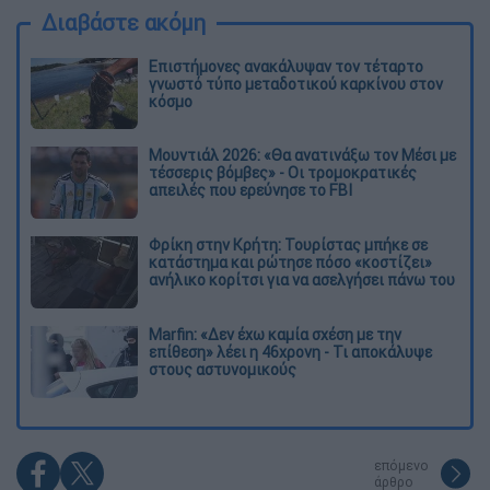
Διαβάστε ακόμη
Επιστήμονες ανακάλυψαν τον τέταρτο
γνωστό τύπο μεταδοτικού καρκίνου στον
κόσμο
Μουντιάλ 2026: «Θα ανατινάξω τον Μέσι με
τέσσερις βόμβες» - Οι τρομοκρατικές
απειλές που ερεύνησε το FBI
Φρίκη στην Κρήτη: Τουρίστας μπήκε σε
κατάστημα και ρώτησε πόσο «κοστίζει»
ανήλικο κορίτσι για να ασελγήσει πάνω του
Marfin: «Δεν έχω καμία σχέση με την
επίθεση» λέει η 46χρονη - Τι αποκάλυψε
στους αστυνομικούς
επόμενο
άρθρο