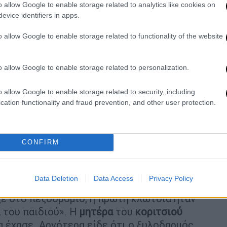
o allow Google to enable storage related to analytics like cookies on
evice identifiers in apps.
o allow Google to enable storage related to functionality of the website
o allow Google to enable storage related to personalization.
o allow Google to enable storage related to security, including
cation functionality and fraud prevention, and other user protection.
ε τι μίσος χτυπάει ανελέητα το
13χρονο
CONFIRM
ίνουν στη μέση να τις χωρίσουν. Ούτε τότε
 η
14χρονη
. Κάνει για λίγο πίσω και παίρνει
αι πέφτει κάτω. «Πήγαμε νοσοκομείο,
Data Deletion
Data Access
Privacy Policy
 γιατί το χτύπαγε άτσαλα. Το έσπρωξε κάτω,
ξε στο πεζοδρόμιο, η πρώτη κλωτσιά ήταν
 του παιδιού». Η
μητέρα
του
κοριτσιού
α έχασε. Αργότερα είδε ότι ο ξυλοδαρμός