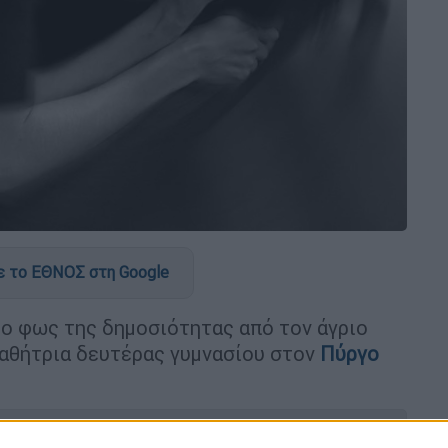
 το ΕΘΝΟΣ στη Google
το φως της δημοσιότητας από τον άγριο
αθήτρια δευτέρας γυμνασίου στον
Πύργο