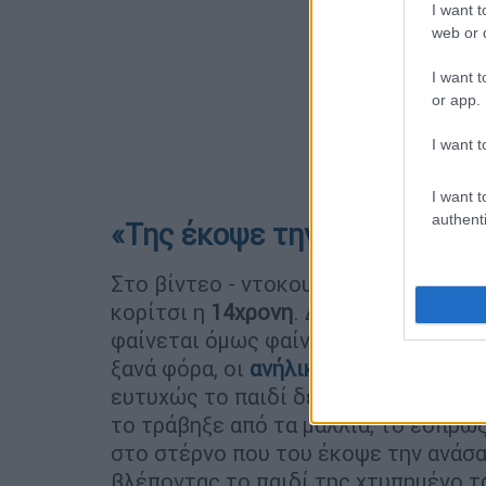
I want t
web or d
I want t
or app.
I want t
I want t
authenti
«Της έκοψε την ανάσα»
Στο βίντεο - ντοκουμέντο φαίνεται μ
κορίτσι η
14χρονη
. Δύο ανήλικες μπα
φαίνεται όμως φαίνεται να υποχωρεί
ξανά φόρα, οι
ανήλικες
την κρατάνε κ
ευτυχώς το παιδί δεν έχει χτυπήσει,
το τράβηξε από τα μαλλιά, το έσπρω
στο στέρνο που του έκοψε την ανάσα
βλέποντας το παιδί της χτυπημένο τ