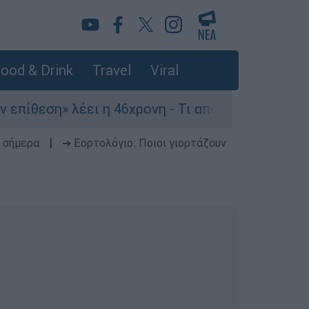
ood & Drink
Travel
Viral
» λέει η 46χρονη - Τι αποκάλυψε στους αστυνομι
 σήμερα
|
➔ Εορτολόγιο: Ποιοι γιορτάζουν