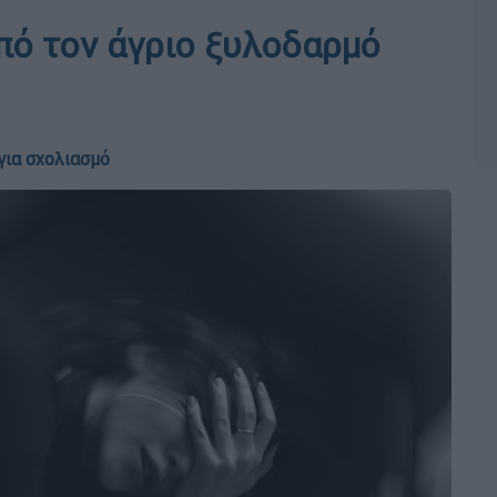
πό τον άγριο ξυλοδαρμό
για σχολιασμό