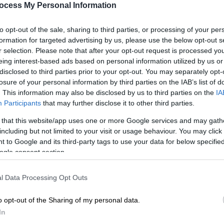
ocess My Personal Information
οφονίας ο γιος μου έλαβε μηνύματα
to opt-out of the sale, sharing to third parties, or processing of your per
formation for targeted advertising by us, please use the below opt-out s
καταγγέλλει η μητέρα του
r selection. Please note that after your opt-out request is processed y
eing interest-based ads based on personal information utilized by us or
disclosed to third parties prior to your opt-out. You may separately opt-
losure of your personal information by third parties on the IAB’s list of
γει από το μαρτύριο ενώ
14χρονη
. This information may also be disclosed by us to third parties on the
IA
Participants
that may further disclose it to other third parties.
στη μέση του δρόμου μετά το σχόλασμα.
 that this website/app uses one or more Google services and may gath
λύπτει η μητέρα του
κοριτσιού
που έπεσε
including but not limited to your visit or usage behaviour. You may click 
. «Αν δεν το είχανε τραβήξει το παιδί μου
 to Google and its third-party tags to use your data for below specifi
δή το βάραγε με μένος», περιέγραψε η
ogle consent section.
ία μάνα να βλέπει αυτό το βίντεο το παιδί
 να είναι 200 παιδιά και να τραβάνε απλά ένα
l Data Processing Opt Outs
o opt-out of the Sharing of my personal data.
ση
In