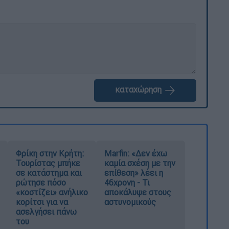
καταχώρηση
Φρίκη στην Κρήτη:
Marfin: «Δεν έχω
Τουρίστας μπήκε
καμία σχέση με την
σε κατάστημα και
επίθεση» λέει η
ρώτησε πόσο
46χρονη - Τι
«κοστίζει» ανήλικο
αποκάλυψε στους
κορίτσι για να
αστυνομικούς
ασελγήσει πάνω
του