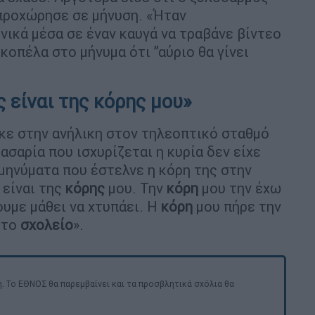
 προχώρησε σε μήνυση. «Ήταν
νικά μέσα σε έναν καυγά να τραβάνε βίντεο
η κοπέλα στο μήνυμα ότι ”αύριο θα γίνει
 είναι της κόρης μου»
κε στην ανήλικη στον τηλεοπτικό σταθμό
φασαρία που ισχυρίζεται η κυρία δεν είχε
 μηνύματα που έστελνε η κόρη της στην
 είναι της
κόρης
μου. Την
κόρη
μου την έχω
ουμε μάθει να χτυπάει. Η
κόρη
μου πήρε την
 το
σχολείο
».
. Το ΕΘΝΟΣ θα παρεμβαίνει και τα προσβλητικά σχόλια θα