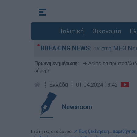
Πολιτική
Οικονομία
Ελ
 8 ημερών - Νοσηλευόταν στη ΜΕΘ Νεογνών
BREAKING NEWS:
Πρωινή ενημέρωση:
➔ Δείτε τα πρωτοσέλι
σήμερα
┋
Ελλάδα
┋
01.04.2024 18:42
Newsroom
Ενότητες στο άρθρο:
📌 Πως ξεκίνησε η… παρεξήγηση