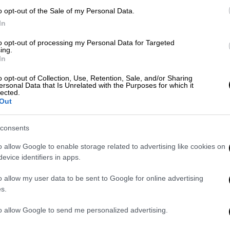
 είχε δεχθεί κάποια μηνύματα στο κινητό
o opt-out of the Sale of my Personal Data.
In
ης έλεγε ότι είχε πει σε κάποια άτομα η
λο. Το παιδί βέβαια της απάντησε ότι κάτι
to opt-out of processing my Personal Data for Targeted
ing.
της
13χρονης
και προσθέτει: «Πλησιάζει τη
In
 της λέει: ”εσύ είσαι που είπες θα με
εγώ δεν είπα κάτι τέτοιο”. Άρχισε το παιδί
o opt-out of Collection, Use, Retention, Sale, and/or Sharing
ersonal Data that Is Unrelated with the Purposes for which it
lected.
Out
consents
o allow Google to enable storage related to advertising like cookies on
evice identifiers in apps.
o allow my user data to be sent to Google for online advertising
s.
to allow Google to send me personalized advertising.