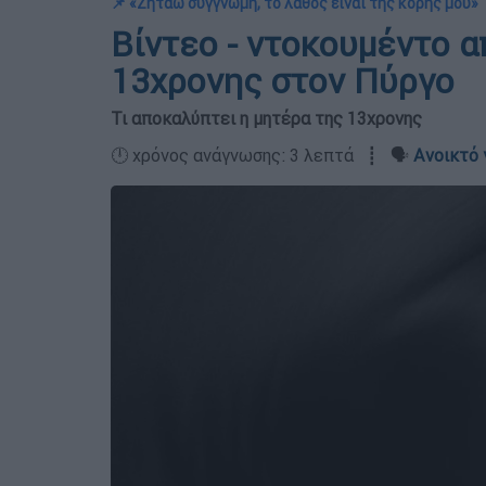
📌 «Ζητάω συγγνώμη, το λάθος είναι της κόρης μου»
Βίντεο - ντοκουμέντο α
13χρονης στον Πύργο
Τι αποκαλύπτει η μητέρα της 13χρονης
🕛 χρόνος ανάγνωσης: 3 λεπτά ┋ 🗣️
Ανοικτό 