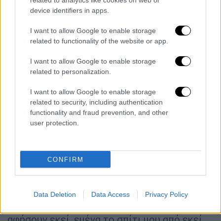
related to analytics like cookies on web or
δρόμου και με χτύπαγε. Σταματάει
device identifiers in apps.
περιπολικό με άντρα και γυναίκα μέσα, τους
ζητάω να με πάνε σπίτι μου. Γυρνάει και μου
I want to allow Google to enable storage
related to functionality of the website or app.
λέει η γυναίκα:
«Θα κάνεις μήνυση;»,
της λέω
«όχι» και γυρνάει και μου απαντάει: «Κάτσε
I want to allow Google to enable storage
να τις φας». Με αφήνει το περιπολικό εκεί
related to personalization.
και συνεχίζω να τρώω ξύλο στη μέση του
I want to allow Google to enable storage
δρόμου».
related to security, including authentication
functionality and fraud prevention, and other
Το περιπολικό αποχωρεί, ενώ οι περαστικοί
user protection.
συνεχίζουν να καλούν την
Άμεση Δράση
.
Πράγματι, νέο περιπολικό φτάνει στο
σημείο. Καταγράφουν τα στοιχεία του και
CONFIRM
τον αφήνουν να φύγει. «Τους ζήταγα να με
πάνε σπίτι μου εφόσον υπήρχε και
περιπολικό εκεί, μου είπαν ότι δεν μπορούν
Data Deletion
Data Access
Privacy Policy
να με πάνε σπίτι μου. Τους είπα να μην με
αφήσουν εκεί, εμένα το σπίτι μου από εκεί