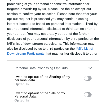
καταγγέλλουσα αναφέρει: «Για αρχή είχα πάει
processing of your personal or sensitive information for
targeted advertising by us, please use the below opt-out
και είχα αναφέρει το συμβάν, ότι έχω μια
section to confirm your selection. Please note that after your
κακοποιητική
σχέση
. Ότι αφού είχα
opt-out request is processed you may continue seeing
απομακρυνθεί από αυτόν τον άνθρωπο,
interest-based ads based on personal information utilized by
ερχόταν στη δουλειά μου, με έβρισκε, είχαμε
us or personal information disclosed to third parties prior to
your opt-out. You may separately opt-out of the further
σκηνικά, άσχημα σκηνικά και μπροστά σε
disclosure of your personal information by third parties on the
πολύ κόσμο. Μου είπανε ότι: «Δεν βλέπουμε
IAB’s list of downstream participants. This information may
να σας έχει χτυπήσει. Απλά δέχεστε απειλές
also be disclosed by us to third parties on the
IAB’s List of
για τη ζωή σας.
Εμείς θα το καταγράψουμε»
.
Downstream Participants
that may further disclose it to other
third parties.
Έφυγα.
Please note that this website/app uses one or more Google
Personal Data Processing Opt Outs
Η ίδια ένιωσε πως έκανε αυτό που έπρεπε.
services and may gather and store information including but
«Στην αρχή δεν μου είπαν κάτι, όχι δεν με
not limited to your visit or usage behaviour. You may click to
I want to opt-out of the Sharing of my
personal data.
πιστέψανε, το πέρασαν σαν καπρίτσιο, ότι
grant or deny consent to Google and its third-party tags to
Opted In
use your data for below specified purposes in below Google
έχω τσακωθεί και ότι απλά πήγα να
consent section.
I want to opt-out of the Sale of my
καταγγείλω κάτι για να το κάνω
εκδικητικά
».
Personal Data.
Opted In