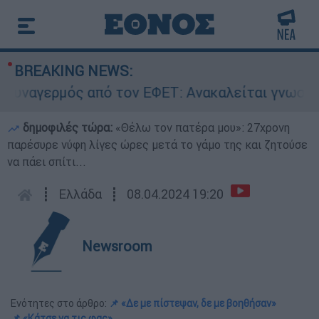
BREAKING NEWS:
γερμός από τον ΕΦΕΤ: Ανακαλείται γνωστή μαρμ
δημοφιλές τώρα:
«Θέλω τον πατέρα μου»: 27χρονη
παρέσυρε νύφη λίγες ώρες μετά το γάμο της και ζητούσε
να πάει σπίτι...
┋
Ελλάδα
┋
08.04.2024 19:20
Newsroom
Ενότητες στο άρθρο:
📌 «Δε με πίστεψαν, δε με βοηθήσαν»
📌 «Κάτσε να τις φας»