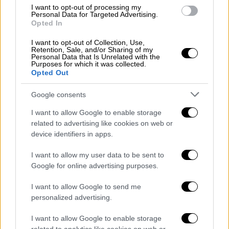
I want to opt-out of processing my
Personal Data for Targeted Advertising.
Opted In
I want to opt-out of Collection, Use,
Retention, Sale, and/or Sharing of my
Personal Data that Is Unrelated with the
Purposes for which it was collected.
Opted Out
Google consents
I want to allow Google to enable storage
«Κάτσε να τις φας»
related to advertising like cookies on web or
device identifiers in apps.
Λίγες ημέρες αργότερα,
σε κεντρικό δρόμο
I want to allow my user data to be sent to
των
Αγίων Αναργύρων
ο πρώην της
την
Google for online advertising purposes.
βρίσκει και την χτυπά μπροστά σε όλους.
Εκείνη την ώρα περνά περιπολικό, το οποίο
I want to allow Google to send me
personalized advertising.
σταματά.
I want to allow Google to enable storage
«Ήμουν επί τρεις ώρες μέσα στη μέση του