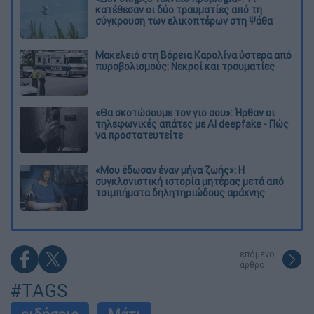
κατέθεσαν οι δύο τραυματίες από τη
σύγκρουση των ελικοπτέρων στη Ψάθα
Μακελειό στη Βόρεια Καρολίνα ύστερα από
πυροβολισμούς: Νεκροί και τραυματίες
«Θα σκοτώσουμε τον γιο σου»: Ήρθαν οι
τηλεφωνικές απάτες με AI deepfake - Πώς
να προστατευτείτε
«Μου έδωσαν έναν μήνα ζωής»: Η
συγκλονιστική ιστορία μητέρας μετά από
τσιμπήματα δηλητηριώδους αράχνης
επόμενο
άρθρο
#TAGS