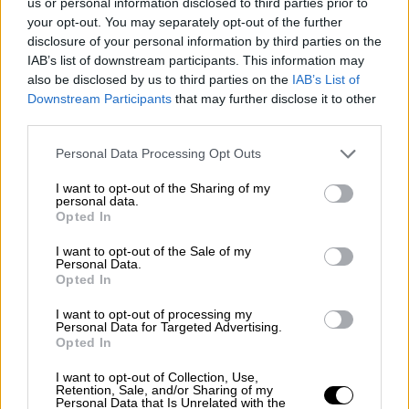
us or personal information disclosed to third parties prior to
της προέδρου για τη λύση της
συνεδρίασης
,
your opt-out. You may separately opt-out of the further
disclosure of your personal information by third parties on the
οπότε και απειλήθηκαν επεισόδια όταν
IAB’s list of downstream participants. This information may
κάποιοι από το
ακροατήριο
κινήθηκαν προς
also be disclosed by us to third parties on the
IAB’s List of
τους κατηγορουμένους και χρειάστηκε η
Downstream Participants
that may further disclose it to other
επέμβαση της
Αστυνομίας
.
third parties.
Please note that this website/app uses one or more Google
Σφοδρές αντιδράσεις από τους
Personal Data Processing Opt Outs
services and may gather and store information including but
κατοίκους
not limited to your visit or usage behaviour. You may click to
I want to opt-out of the Sharing of my
personal data.
grant or deny consent to Google and its third-party tags to
Opted In
Οι αγορεύσεις των συνηγόρων υπεράσπισης
use your data for below specified purposes in below Google
των
έξι κηρυχθεντων ενόχων
για την
consent section.
I want to opt-out of the Sale of my
Personal Data.
αναγνώριση ελαφρυντικών προκάλεσαν
Opted In
σφοδρές αντιδράσεις στους κατοίκους του
Ματιού που βρίσκονταν στην αίθουσα.
I want to opt-out of processing my
Personal Data for Targeted Advertising.
Opted In
«Το δικαστήριο σας αποτελεί
προσβολή για
τους νεκρούς
, τους ζωντανούς και την
I want to opt-out of Collection, Use,
Retention, Sale, and/or Sharing of my
αλήθεια
» άρχισε να φωνάζει κάποιος από το
Personal Data that Is Unrelated with the