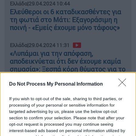
Ελλάδα
|
29.04.2024 10:44
Ελεύθεροι οι 6 καταδικασθέντες για
τη φωτιά στο Μάτι: Εξαγοράσιμη η
ποινή - «Εμείς έχουμε μόνο τάφους»
Ελλάδα
|
29.04.2024 11:31
«Λυπάμαι για την απόφαση,
αποδεικνύεται ότι δεν έχουμε καμία
σημασία»: Ξεσπά κόρη θύματος για το
Μάτι
Do Not Process My Personal Information
If you wish to opt-out of the sale, sharing to third parties, or
processing of your personal or sensitive information for
Η απόφαση έγινε δεκτή με
φωνές
,
targeted advertising by us, please use the below opt-out
χειροκροτήματα
ειρωνείας και «
μπράβο-
section to confirm your selection. Please note that after your
μπράβο
» από πολλούς κάτοικους.
opt-out request is processed you may continue seeing
interest-based ads based on personal information utilized by
Η ένταση κορυφώθηκε με την ανακοίνωση