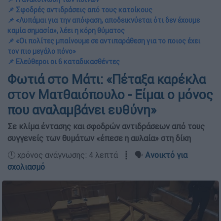
📌 Σφοδρές αντιδράσεις από τους κατοίκους
📌 «Λυπάμαι για την απόφαση, αποδεικνύεται ότι δεν έχουμε
καμία σημασία», λέει η κόρη θύματος
📌 «Οι πολίτες μπαίνουμε σε αντιπαράθεση για το ποιος έχει
τον πιο μεγάλο πόνο»
📌 Ελεύθεροι οι 6 καταδικασθέντες
Φωτιά στο Μάτι: «Πέταξα καρέκλα
στον Ματθαιόπουλο - Είμαι ο μόνος
που αναλαμβάνει ευθύνη»
Σε κλίμα έντασης και σφοδρών αντιδράσεων από τους
συγγενείς των θυμάτων «έπεσε η αυλαία» στη δίκη
🕛 χρόνος ανάγνωσης: 4 λεπτά ┋ 🗣️
Ανοικτό για
σχολιασμό