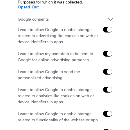
Purposes for which it was collected.
κοινό προκαλώντας
φωνές και ξέσπασμα
Opted Out
θυμού από άλλους
, με αποτέλεσμα να
διακόψει την συνεδρίαση το δικαστήριο για
Google consents
λίγη ώρα.
I want to allow Google to enable storage
related to advertising like cookies on web or
device identifiers in apps.
I want to allow my user data to be sent to
Google for online advertising purposes.
I want to allow Google to send me
personalized advertising.
I want to allow Google to enable storage
related to analytics like cookies on web or
device identifiers in apps.
Η ένταση ξεκίνησε όταν οι πολίτες άκουσαν
I want to allow Google to enable storage
συνήγορο να αναφέρει για τον εντολέα του
related to functionality of the website or app.
πως είναι οικογενειάρχης.