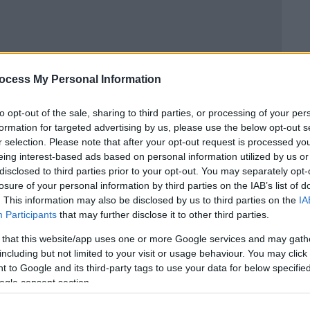
θητών σε σχολείο της Λαμίας: «Το
ocess My Personal Information
to opt-out of the sale, sharing to third parties, or processing of your per
formation for targeted advertising by us, please use the below opt-out s
r selection. Please note that after your opt-out request is processed y
α την απεργία στις 21 Μαΐου
eing interest-based ads based on personal information utilized by us or
disclosed to third parties prior to your opt-out. You may separately opt-
losure of your personal information by third parties on the IAB’s list of
. This information may also be disclosed by us to third parties on the
IA
ενώ η ακρίβεια καλπάζει, εμπαίζει τους
Participants
that may further disclose it to other third parties.
ξήσεις – κοροϊδία που έδωσε από 1-1-24
 that this website/app uses one or more Google services and may gath
Ο Υπουργός Οικονομικών, κ.
Χατζηδάκης
με
including but not limited to your visit or usage behaviour. You may click 
 καθαρή αύξηση για τους
Δημοσίους
 to Google and its third-party tags to use your data for below specifi
, όταν όλοι οι εργαζόμενοι στο
Δημόσιο
ogle consent section.
 με τα ίδια τους τα μάτια την κοροϊδία.