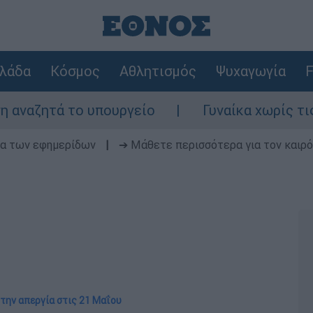
λάδα
Κόσμος
Αθλητισμός
Ψυχαγωγία
F
ο υπουργείο
Γυναίκα χωρίς τις αισθήσεις
δα των εφημερίδων
|
➔ Μάθετε περισσότερα για τον καιρό
 την απεργία στις 21 Μαΐου