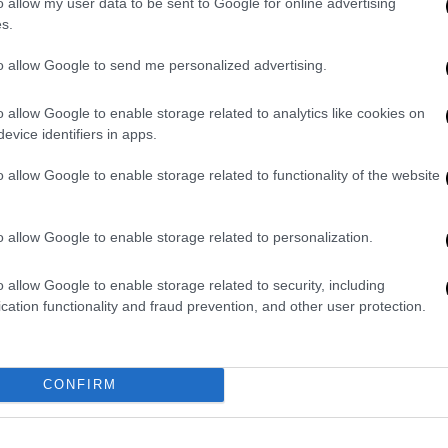
o allow my user data to be sent to Google for online advertising
ίλουμε να αντιδράσουμε όλοι μαζί ΕΝΩΤΙΚΑ
s.
εργήσαμε και βροντοφωνάξαμε ΦΤΑΝΕΙ ΠΙΑ.
to allow Google to send me personalized advertising.
να με νέα απεργία και διεκδικούμε ζωή με
o allow Google to enable storage related to analytics like cookies on
αυξήσεις κι όχι αυξήσεις – κοροϊδία του 1,5
evice identifiers in apps.
ιμετώπισης της ακρίβειας.
o allow Google to enable storage related to functionality of the website
ς των εργαζομένων στο Δημόσιο,
o allow Google to enable storage related to personalization.
χειωδώς η ακρίβεια κι ο πληθωρισμός.
o allow Google to enable storage related to security, including
ΩΝ
cation functionality and fraud prevention, and other user protection.
ούς μας
CONFIRM
ος της διετίας 2016 – 17
ς ανεργίας