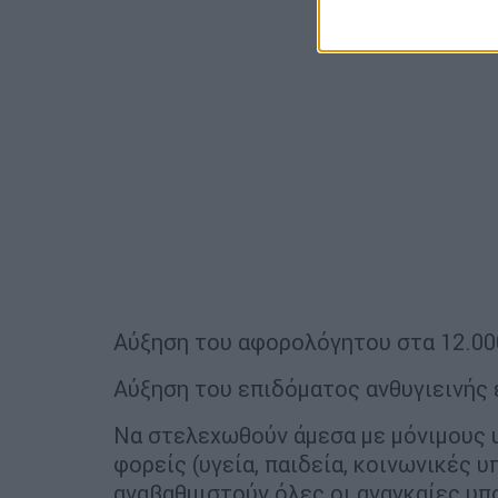
Αύξηση του αφορολόγητου στα 12.00
Αύξηση του επιδόματος ανθυγιεινής 
Να στελεχωθούν άμεσα με μόνιμους υ
φορείς (υγεία, παιδεία, κοινωνικές υ
αναβαθμιστούν όλες οι αναγκαίες υπ