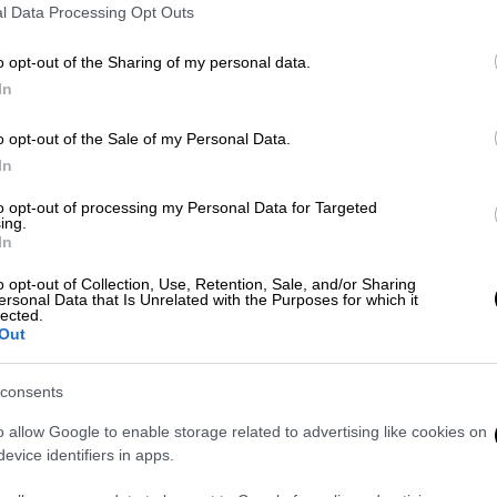
l Data Processing Opt Outs
α, όπου οι αποδοχές μας μειώθηκαν κατά
ηκε η εισφορά αλληλεγγύης 2%, πάγωσε η
o opt-out of the Sharing of my personal data.
ητο, η κυβέρνηση προκαλεί με τα ψίχουλα
In
 οδηγεί τους εργαζόμενους στο
Δημόσιο
στη
o opt-out of the Sale of my Personal Data.
In
υ καλείται να ζήσει στα νησιά με ενοίκιο
to opt-out of processing my Personal Data for Targeted
, αμείβεται με 734 ευρώ καθαρά τον μήνα.
ing.
In
Το ίδιο ισχύει και για τις άλλες
 Η κυβέρνηση δεν έχει χρήματα για τους
o opt-out of Collection, Use, Retention, Sale, and/or Sharing
ersonal Data that Is Unrelated with the Purposes for which it
ια τους ημέτερους. Τους Διοικητές των
lected.
Out
σίου – τα δικά της παιδιά – στους
α!!!
consents
ι στους ημέτερους.
o allow Google to enable storage related to advertising like cookies on
evice identifiers in apps.