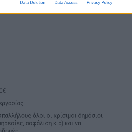
Data Deletion
Data Access
Privacy Policy
0€
εργασίας
παλλήλους όλοι οι κρίσιμοι δημόσιοι
πηρεσίες, ασφάλιση κ.α) και να
οδομές.