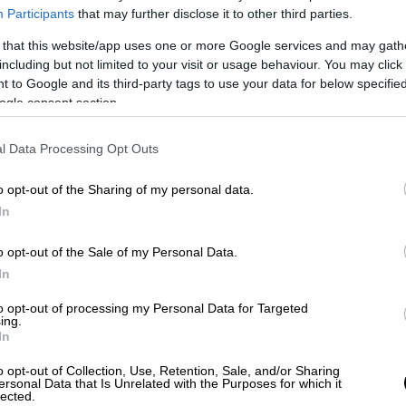
Participants
that may further disclose it to other third parties.
 that this website/app uses one or more Google services and may gath
including but not limited to your visit or usage behaviour. You may click 
 to Google and its third-party tags to use your data for below specifi
ogle consent section.
l Data Processing Opt Outs
o opt-out of the Sharing of my personal data.
In
 το ΕΘΝΟΣ στη Google
o opt-out of the Sale of my Personal Data.
ική
την Τετάρτη (29/5) το απόγευμα για
In
ξερά χόρτα στο Μαρκόπουλο στην οδό
to opt-out of processing my Personal Data for Targeted
ντά σε
φωτοβολταϊκά
.
ing.
In
o opt-out of Collection, Use, Retention, Sale, and/or Sharing
ersonal Data that Is Unrelated with the Purposes for which it
lected.