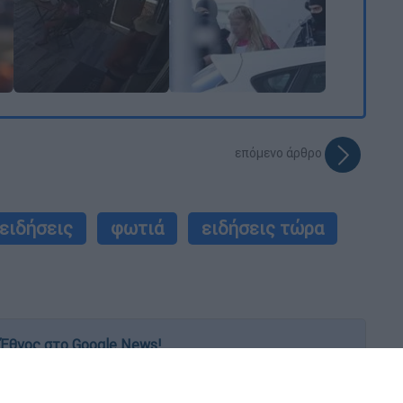
επόμενο άρθρο
ειδήσεις
φωτιά
ειδήσεις τώρα
Έθνος στο Google News!
 λεπτό, με την υπογραφή του www.ethnos.gr