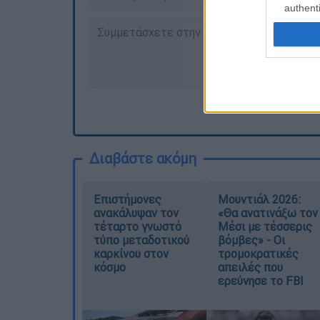
authenti
Διαβάστε ακόμη
Επιστήμονες
Μουντιάλ 2026:
ανακάλυψαν τον
«Θα ανατινάξω τον
τέταρτο γνωστό
Μέσι με τέσσερις
τύπο μεταδοτικού
βόμβες» - Οι
καρκίνου στον
τρομοκρατικές
κόσμο
απειλές που
ερεύνησε το FBI