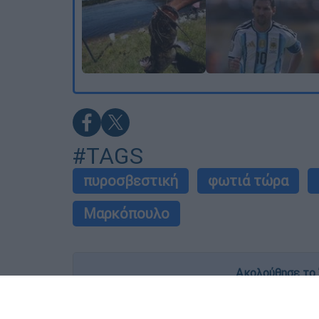
#TAGS
πυροσβεστική
φωτιά τώρα
Μαρκόπουλο
Ακολούθησε το 
Live όλες οι εξελίξεις λεπτό προς