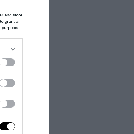
er and store
to grant or
ed purposes