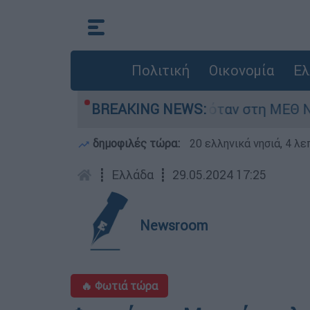
Πολιτική
Οικονομία
Ελ
ρέφος 8 ημερών - Νοσηλευόταν στη ΜΕΘ Νεογνώ
BREAKING NEWS:
δημοφιλές τώρα:
20 ελληνικά νησιά, 4 λ
┋
Ελλάδα
┋
29.05.2024 17:25
Newsroom
🔥 Φωτιά τώρα