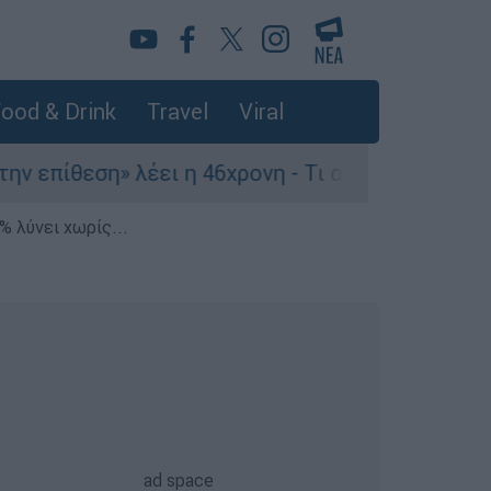
ood & Drink
Travel
Viral
ίθεση» λέει η 46χρονη - Τι αποκάλυψε στους ασ
% λύνει χωρίς...