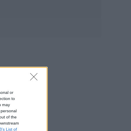
sonal or
ection to
ou may
 personal
out of the
 downstream
B’s List of