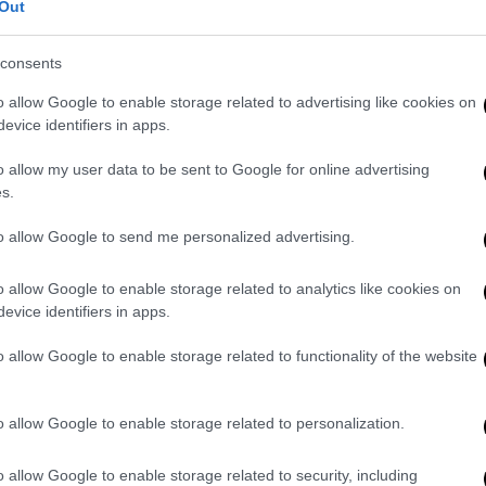
Out
ε τις ψευδείς γνωματεύσεις:
 ταυτότητά της
consents
o allow Google to enable storage related to advertising like cookies on
evice identifiers in apps.
δρόμιο των
Σπάτων
από άγνωστη μέχρι
o allow my user data to be sent to Google for online advertising
γε η φωτιά βρίσκονταν δεξαμενές καυσίμων
s.
άνθρωπες προσπάθειες να ελέγξουν τη
to allow Google to send me personalized advertising.
o allow Google to enable storage related to analytics like cookies on
 από τις δυνάμεις της
Πυροσβεστικής
evice identifiers in apps.
η υδροφόρα του
δήμου Σπάτων Αρτέμιδος.
o allow Google to enable storage related to functionality of the website
. Το ΕΘΝΟΣ θα παρεμβαίνει και τα προσβλητικά σχόλια θα
o allow Google to enable storage related to personalization.
o allow Google to enable storage related to security, including