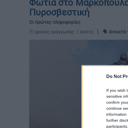
Φωτιά στο Μαρκόπουλο
Πυροσβεστική
Οι πρώτες πληροφορίες
🕛 χρόνος ανάγνωσης: 1 λεπτό ┋ 🗣️
Ανοικτό 
Do Not Pr
If you wish 
sensitive in
confirm you
continue se
information 
further disc
participants