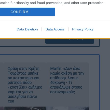
cation functionality and fraud prevention, and other user protection.
CONFIRM
Data Deletion
Data Access
Privacy Policy
καταχώρηση
Φρίκη στην Κρήτη:
Marfin: «Δεν έχω
Τουρίστας μπήκε
καμία σχέση με την
σε κατάστημα και
επίθεση» λέει η
ρώτησε πόσο
46χρονη - Τι
«κοστίζει» ανήλικο
αποκάλυψε στους
κορίτσι για να
αστυνομικούς
ασελγήσει πάνω
του