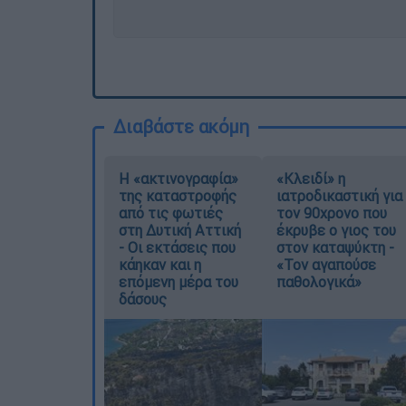
Διαβάστε ακόμη
Η «ακτινογραφία»
«Κλειδί» η
της καταστροφής
ιατροδικαστική για
από τις φωτιές
τον 90χρονο που
στη Δυτική Αττική
έκρυβε ο γιος του
- Οι εκτάσεις που
στον καταψύκτη -
κάηκαν και η
«Τον αγαπούσε
επόμενη μέρα του
παθολογικά»
δάσους