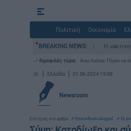
Πολιτική
Οικονομία
Ελ
ηκαν τρία αεροσκάφη
BREAKING NEWS:
Η «ακτινογραφία» τη
δημοφιλές τώρα:
Άνω Λιόσια: Πήγαν να κ
┋
Ελλάδα
┋
01.06.2024 19:08
Newsroom
Ενότητες στο άρθρο:
📌 Επικίνδυνοι ελιγμοί
📌 Οι ε
Σύμη: Καταδίωξη και σ