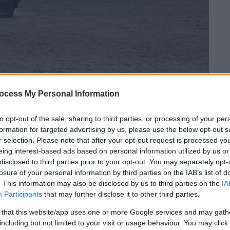
ocess My Personal Information
 το ΕΘΝΟΣ στη Google
to opt-out of the sale, sharing to third parties, or processing of your per
formation for targeted advertising by us, please use the below opt-out s
r selection. Please note that after your opt-out request is processed y
περιοχή της
Σύμης
, όταν τις βραδινές ώρες,
eing interest-based ads based on personal information utilized by us or
ύ Σώματος-Ελληνικής Ακτοφυλακής
disclosed to third parties prior to your opt-out. You may separately opt-
ια περιοχή της Σύμης
, εντόπισαν πνευστό
losure of your personal information by third parties on the IAB’s list of
βαινόντων, να πλέει με μεγάλη ταχύτητα,
. This information may also be disclosed by us to third parties on the
IA
Participants
that may further disclose it to other third parties.
ίδα Νίμο.
 that this website/app uses one or more Google services and may gath
including but not limited to your visit or usage behaviour. You may click 