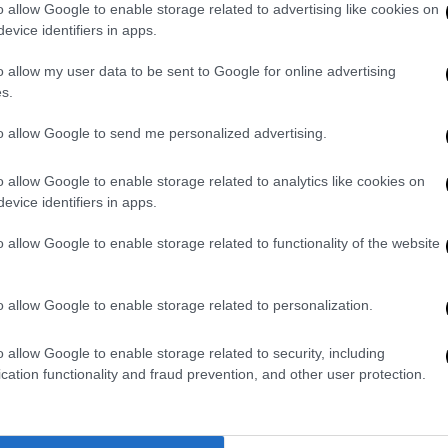
o allow Google to enable storage related to advertising like cookies on
ια των ελιγμών,
ο χειριστής για να αποφύγει
evice identifiers in apps.
άφος
πηδώντας στη θάλασσα, με αποτέλεσμα
με μεγάλη ταχύτητα και να προσκρούσει
o allow my user data to be sent to Google for online advertising
s.
ενός Περιπολικού σκάφους Λ.Σ.-ΕΛ.ΑΚΤ.,
Π.Λ.Σ.
to allow Google to send me personalized advertising.
η θάλασσα
o allow Google to enable storage related to analytics like cookies on
evice identifiers in apps.
ι
επιβαίνοντες του ταχύπλοου έπεσαν στη
 των Π.Λ.Σ. πραγματοποιήθηκε περισυλλογή
o allow Google to enable storage related to functionality of the website
νός ανήλικου, χωρίς να υπάρχει
ηκε. Με την περισυλλογή διαπιστώθηκε ότι
o allow Google to enable storage related to personalization.
 τους παρασχέθηκαν οι πρώτες βοήθειες,
σεις του.
o allow Google to enable storage related to security, including
cation functionality and fraud prevention, and other user protection.
επιτυχημένες προσπάθειες ανάνηψης
ς αισθήσεις του, με αποτέλεσμα την
εταφέρθηκαν στο λιμάνι της Σύμης, ενώ τα