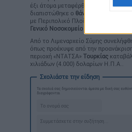
έξι άτομα μεταφέρθηκαν στο Κέντρο
διαπιστώθηκε ο
θάνατος
ενός εκ τω
με Περιπολικό Πλοίο Λ.Σ.-ΕΛ.ΑΚΤ. σ
Γενικό Νοσοκομείο Ρόδου
για περαιτ
Από το Λιμεναρχείο Σύμης συνελήφθ
όπως προέκυψε από την προανάκριση 
περιοχή «ΝΤΑΤΣΑ»
Τουρκίας
καταβάλ
χιλιάδων (4.000) δολαρίων Η.Π.Α..
Τα σχολιά σας δημοσιεύονται άμεσα με δική σας ευθύνη
διαγράφονται