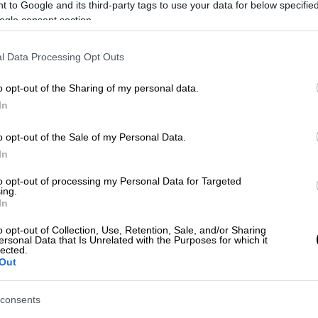
 to Google and its third-party tags to use your data for below specifi
ύ
προσέγγισαν το ταχύπλοο και με χρήση
ogle consent section.
χείρησαν να το ακινητοποιήσουν, με
 το σκάφος ανέπτυξε
μεγάλη ταχύτητα
και
l Data Processing Opt Outs
o opt-out of the Sharing of my personal data.
In
o opt-out of the Sale of my Personal Data.
In
υαν από Κύπρο για Ιταλία ναυάγησαν
to opt-out of processing my Personal Data for Targeted
αν 7 διακινητές
ing.
In
o opt-out of Collection, Use, Retention, Sale, and/or Sharing
ersonal Data that Is Unrelated with the Purposes for which it
 διακινητών που έστελνε
lected.
– Πως λειτουργούσε
Out
consents