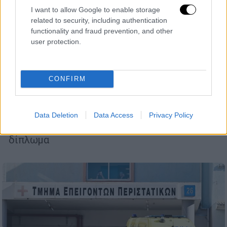
I want to allow Google to enable storage
related to security, including authentication
functionality and fraud prevention, and other
user protection.
Ελλάδα
|
08.07.2025 06:45
Στενά Σαλαμίνας: Κίνδυνοι από σκάφη
που δένουν σε σημαδούρες - «Τέρμα τα
CONFIRM
γκάζια» από ταχύπλοα του πολεμικού
ναυτικού
Σε πολλά νησιά και παραθαλάσσιες περιοχές
Data Deletion
Data Access
Privacy Policy
νοικιάζονται μικρά σκάφη από άτομα χωρίς
δίπλωμα