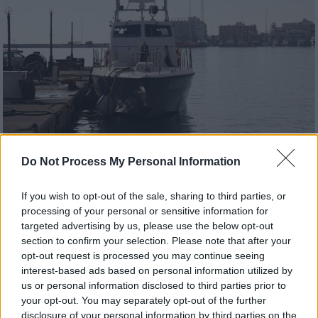
Do Not Process My Personal Information
Ελλάδα
|
04.02.2026 16:49
Εντολή να συλληφθεί ο Μαροκινός για
If you wish to opt-out of the sale, sharing to third parties, or
την πολύνεκρη τραγωδία στη Χίο - Τον
processing of your personal or sensitive information for
targeted advertising by us, please use the below opt-out
αναγνώρισαν ως διακινητή των
section to confirm your selection. Please note that after your
μεταναστών
opt-out request is processed you may continue seeing
Η εντολή για τη σύλληψη έγινε από τον
interest-based ads based on personal information utilized by
us or personal information disclosed to third parties prior to
αρμόδιο εισαγγελέα κατοπιν σχετικών
your opt-out. You may separately opt-out of the further
καταθέσεων που τον αναγνωρίζουν ως τον
disclosure of your personal information by third parties on the