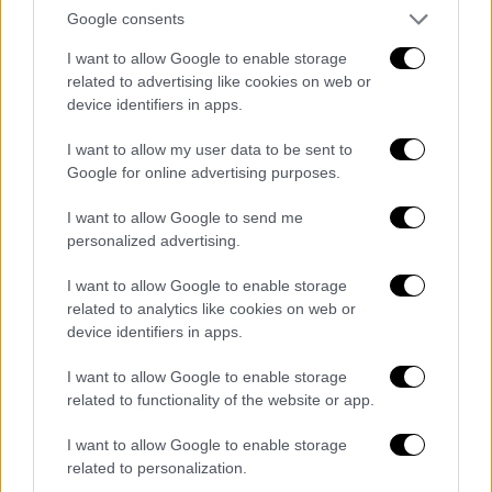
Τουρκικές εκθέσεις στο Ανατολικό
Google consents
Αιγαίο
I want to allow Google to enable storage
«Αυτή τη χρονιά στοχεύουμε
related to advertising like cookies on web or
να μεταφέρουμε πάνω από 300.000
device identifiers in apps.
επιβάτες με τις νέες γραμμές στα νησιά του
I want to allow my user data to be sent to
Αιγαίου. Έχουμε διαθέσει επτά θαλάσσια
Google for online advertising purposes.
λεωφορεία για τα ταξίδια αυτά»
I want to allow Google to send me
personalized advertising.
I want to allow Google to enable storage
related to analytics like cookies on web or
device identifiers in apps.
I want to allow Google to enable storage
related to functionality of the website or app.
I want to allow Google to enable storage
related to personalization.