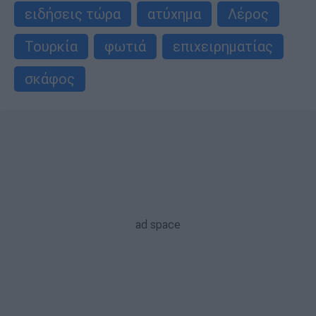
ειδήσεις τώρα
ατύχημα
Λέρος
Τουρκία
φωτιά
επιχειρηματίας
σκάφος