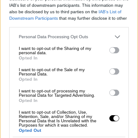
διακινητή
IAB’s list of downstream participants. This information may
also be disclosed by us to third parties on the
IAB’s List of
Downstream Participants
that may further disclose it to other
third parties.
Please note that this website/app uses one or more Google
Personal Data Processing Opt Outs
services and may gather and store information including but
not limited to your visit or usage behaviour. You may click to
I want to opt-out of the Sharing of my
personal data.
grant or deny consent to Google and its third-party tags to
Opted In
use your data for below specified purposes in below Google
consent section.
I want to opt-out of the Sale of my
Personal Data.
Opted In
I want to opt-out of processing my
Personal Data for Targeted Advertising.
Opted In
I want to opt-out of Collection, Use,
Κόσμος
|
11.07.2025 16:45
Retention, Sale, and/or Sharing of my
Personal Data that Is Unrelated with the
300.000 Τούρκοι τουρίστες δια
Purposes for which it was collected.
Opted Out
θαλάσσης φέτος στα ελληνικά νησιά -