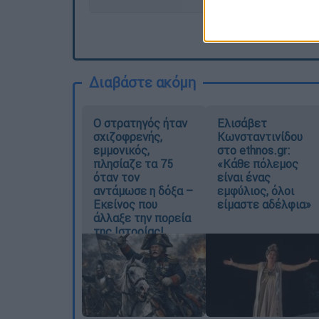
Διαβάστε ακόμη
O στρατηγός ήταν
Ελισάβετ
σχιζοφρενής,
Κωνσταντινίδου
εμμονικός,
στο ethnos.gr:
πλησίαζε τα 75
«Κάθε πόλεμος
όταν τον
είναι ένας
αντάμωσε η δόξα –
εμφύλιος, όλοι
Εκείνος που
είμαστε αδέλφια»
άλλαξε την πορεία
της Ιστορίας!