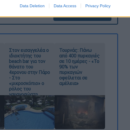
Data Deletion
Data Access
Privacy Policy
καταχώρηση
Στον εισαγγελέα ο
Τουρνάς: Πάνω
ιδιοκτήτης του
από 400 πυρκαγιές
beach bar για τον
σε 10 ημέρες - «Το
θάνατο του
90% των
4χρονου στην Πάρο
πυρκαγιών
- Στο
οφείλεται σε
«μικροσκόπιο» ο
αμέλεια»
ρόλος του
ναυαγοσώστη