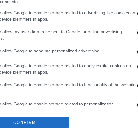
consents
o allow Google to enable storage related to advertising like cookies on
evice identifiers in apps.
 αυτοκίνητο συγκρούστηκε με μία
22χρόνος
οδηγός του δικύκλου.
o allow my user data to be sent to Google for online advertising
s.
ρο
ΕΚΑΒ
στο
Γενικό Νοσοκομείο Κορίνθου
.
υχήματος και διερευνά τα αίτια που
to allow Google to send me personalized advertising.
o allow Google to enable storage related to analytics like cookies on
evice identifiers in apps.
o allow Google to enable storage related to functionality of the website
. Το ΕΘΝΟΣ θα παρεμβαίνει και τα προσβλητικά σχόλια θα
o allow Google to enable storage related to personalization.
o allow Google to enable storage related to security, including
CONFIRM
cation functionality and fraud prevention, and other user protection.