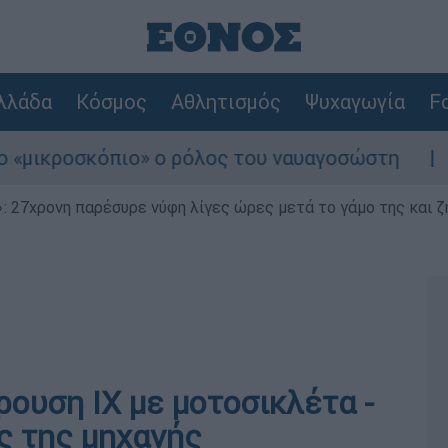
λλάδα
Κόσμος
Αθλητισμός
Ψυχαγωγία
Fo
κροσκόπιο» ο ρόλος του ναυαγοσώστη
Συνα
 27χρονη παρέσυρε νύφη λίγες ώρες μετά το γάμο της και ζη
ουση ΙΧ με μοτοσικλέτα -
ς της μηχανής