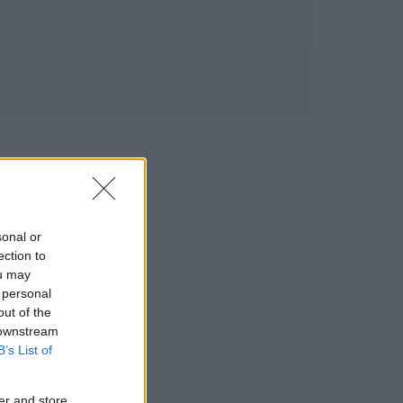
sonal or
ection to
ou may
 personal
out of the
 downstream
B’s List of
er and store