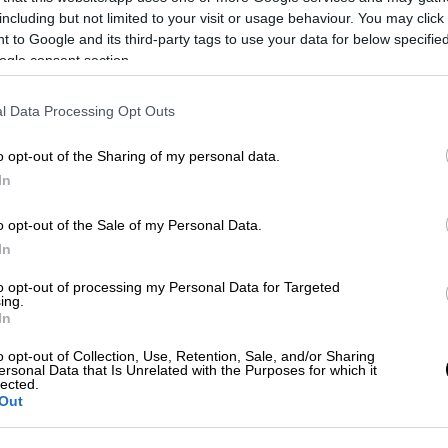
including but not limited to your visit or usage behaviour. You may click 
 to Google and its third-party tags to use your data for below specifi
ogle consent section.
l Data Processing Opt Outs
o opt-out of the Sharing of my personal data.
In
 το ΕΘΝΟΣ στη Google
o opt-out of the Sale of my Personal Data.
σημειώθηκε το μεσημέρι της
Παρασκευής
In
ου – Πατρών, στην
Κόρινθο
.
to opt-out of processing my Personal Data for Targeted
ing.
In
o opt-out of Collection, Use, Retention, Sale, and/or Sharing
ersonal Data that Is Unrelated with the Purposes for which it
lected.
 Μόσλεϊ – Φωτογραφία ντοκουμέντο
Out
ν!