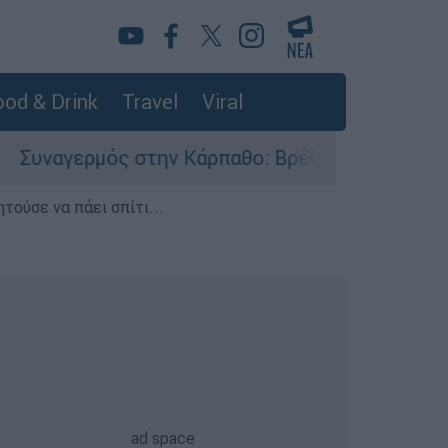
od & Drink
Travel
Viral
γερμός στην Κάρπαθο: Βρέθηκαν παλιά πυρομαχι
τούσε να πάει σπίτι...