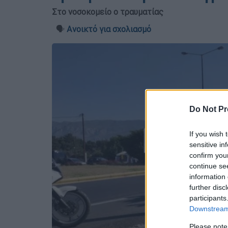
Στο νοσοκομείο ο τραυματίας
🗣️
Ανοικτό για σχολιασμό
Do Not Pr
If you wish 
sensitive in
confirm you
continue se
information 
further disc
participants
Downstream 
Please note