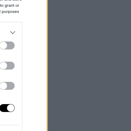
to grant or
ed purposes