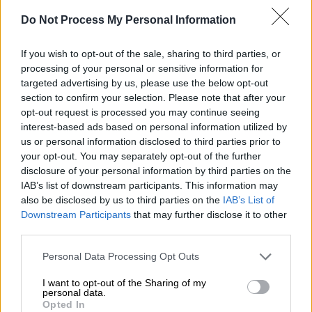
Προσθέστε το ΕΘΝΟΣ στη Google
Do Not Process My Personal Information
If you wish to opt-out of the sale, sharing to third parties, or
Ακυβέρνητο εντοπίστηκ
ε ένα ιστιοπλοϊκό
processing of your personal or sensitive information for
σκάφος
ανοιχτά της
Σκοπέλου
, το μεσημέρι
targeted advertising by us, please use the below opt-out
της
Πέμπτης
(4/7).
section to confirm your selection. Please note that after your
opt-out request is processed you may continue seeing
Στο σκάφος βρίσκονται
10 άτομα
, ενώ στην
interest-based ads based on personal information utilized by
περιοχή, όπου πνέουν άνεμοι
6 μποφόρ,
us or personal information disclosed to third parties prior to
έχουν σπεύσει ένα σκάφος του
Λιμενικού
your opt-out. You may separately opt-out of the further
disclosure of your personal information by third parties on the
και ένα ιδιωτικό σκάφος για την παροχή
IAB’s list of downstream participants. This information may
βοήθειας.
also be disclosed by us to third parties on the
IAB’s List of
Downstream Participants
that may further disclose it to other
third parties.
ΔΙΑΒΑΣΤΕ ΕΠΙΣΗΣ
Please note that this website/app uses one or more Google
Personal Data Processing Opt Outs
Ελλάδα
|
04.07.2024 12:18
services and may gather and store information including but
Αποτροπιασμός στη Χαλκιδική:
not limited to your visit or usage behaviour. You may click to
I want to opt-out of the Sharing of my
personal data.
grant or deny consent to Google and its third-party tags to
11χρονος κατήγγειλε σεξουαλική
Opted In
use your data for below specified purposes in below Google