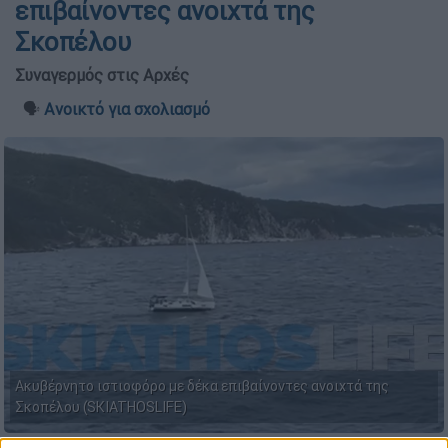
επιβαίνοντες ανοιχτά της
Σκοπέλου
Συναγερμός στις Αρχές
🗣️
Ανοικτό για σχολιασμό
Ακυβέρνητο ιστιοφόρο με δέκα επιβαίνοντες ανοιχτά της
Σκοπέλου (SKIATHOSLIFE)