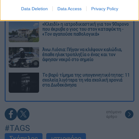
μεγάλη φωτιά τη γειτονιά που κάποτε τους
έδιωχνε
Data Deletion
Data Access
Privacy Policy
«Κλειδί» η ιατροδικαστική για τον 90χρονο
που έκρυβε ο γιος του στον καταψύκτη -
«Τον αγαπούσε παθολογικά»
Άνω Λιόσια: Πήγαν να κλέψουν καλώδια,
έπαθε ηλεκτροπληξία ο ένας και τον
άφησαν νεκρό στο σημείο
Το βαρύ τίμημα της υπογεννητικότητας: 11
σχολεία λιγότερα τη νέα σχολική χρονιά
στα Δωδεκάνησα
επόμενο
άρθρο
#TAGS
Σκόπελος
ιστιοφόρο