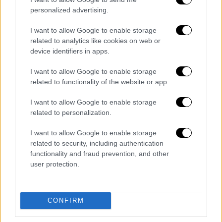
personalized advertising.
I want to allow Google to enable storage
related to analytics like cookies on web or
Τα σχολιά σας δημοσιεύονται άμεσα με δική σας ευθύνη. Το
device identifiers in apps.
ΕΘΝΟΣ θα παρεμβαίνει και τα προσβλητικά σχόλια θα
διαγράφονται
I want to allow Google to enable storage
related to functionality of the website or app.
I want to allow Google to enable storage
related to personalization.
I want to allow Google to enable storage
related to security, including authentication
functionality and fraud prevention, and other
user protection.
καταχώρηση
Διαβάστε ακόμη
CONFIRM
Τα «γεράκια» της Ψάθας: Έσωσαν από τη