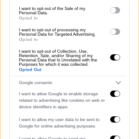
παρενόχληση από 13χρονο και
consent section.
I want to opt-out of the Sale of my
15χρονο - Βιντεοσκόπησαν την πράξη
Personal Data.
Opted In
I want to opt-out of processing my
Personal Data for Targeted Advertising.
Opted In
Στην περιοχή βρέθηκε σε μικρή απόσταση το
Superstar
της
Seajets
που ενώ είχε φτάσει
I want to opt-out of Collection, Use,
Retention, Sale, and/or Sharing of my
ανοιχτά στο λιμάνι της
Σκοπέλου
Personal Data that Is Unrelated with the
Purposes for which it was collected.
αποφασίστηκε η συνδρομή του.
Opted Out
Google consents
I want to allow Google to enable storage
related to advertising like cookies on web or
device identifiers in apps.
video
I want to allow my user data to be sent to
Google for online advertising purposes.
I want to allow Google to send me