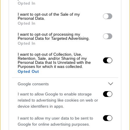
μνημόσυνο του γιου της
grant or deny consent to Google and its third-party tags to
Opted In
use your data for below specified purposes in below Google
consent section.
I want to opt-out of the Sale of my
Personal Data.
Opted In
Σύμφωνα με την
Πυροσβεστική
Υπηρεσία
,
I want to opt-out of processing my
από τις φλόγες αποτεφρώθηκαν 157
Personal Data for Targeted Advertising.
Opted In
στρέμματα εκ των οποίων επτά δασικής
έκτασης, εβδομήντα χορτολιβαδικής και
I want to opt-out of Collection, Use,
Retention, Sale, and/or Sharing of my
ογδόντα γεωργικής.
Personal Data that Is Unrelated with the
Purposes for which it was collected.
Στο σημείο παραμένουν ισχυρές
Opted Out
πυροσβεστικές δυνάμεις.
Google consents
Οριοθετήθηκε η πυρκαγιά στο Σουφλί
I want to allow Google to enable storage
related to advertising like cookies on web or
Την ίδια στιγμή, οριοθετήθηκε, σύμφωνα με
device identifiers in apps.
τα στοιχεία του
Πυροσβεστικού
Σώματος
, η
I want to allow my user data to be sent to
πυρκαγιά που εκδηλώθηκε το μεσημέρι σε
Google for online advertising purposes.
δασική έκταση στην περιοχή του οικισμού