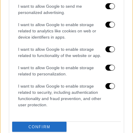
Κυριακής του
δήμου Σουφλίου
.
I want to allow Google to send me
personalized advertising.
I want to allow Google to enable storage
Τα σχολιά σας δημοσιεύονται άμεσα με δική σας ευθύνη. Το
related to analytics like cookies on web or
ΕΘΝΟΣ θα παρεμβαίνει και τα προσβλητικά σχόλια θα
device identifiers in apps.
διαγράφονται
I want to allow Google to enable storage
related to functionality of the website or app.
I want to allow Google to enable storage
related to personalization.
I want to allow Google to enable storage
related to security, including authentication
functionality and fraud prevention, and other
καταχώρηση
user protection.
Διαβάστε ακόμη
CONFIRM
Συνελήφθησαν δύο μέλη μαφίας στο