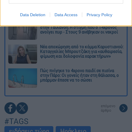
Παλαιό Φάληρο - Οι εκβιασμοί, οι
ξυλοδαρμοί και τα προσωνύμια «πίτμπουλ»
και «μπουλντόγκ»
Data Deletion
Data Access
Privacy Policy
Βίντεο-σοκ από το μακελειό σε σχολείο
στην Ταϊλάνδη: Η στιγμή που ο 14χρονος
ανοίγει πυρ - Στους 9 ανέβηκαν οι νεκροί
Νέα αποχώρηση από το κόμμα Καρυστιανού:
Καταγγελίες Μπρουτζάκη για «αυθαιρεσία,
φίμωση και δολοφονία χαρακτήρων»
Πώς πνίγηκε το 4χρονο παιδί σε πισίνα
στην Πάρο: Οι γονείς ήταν στη θάλασσα, ο
μπάρμαν έπεσε να το σώσει
επόμενο
άρθρο
#TAGS
ειδήσεις τώρα
Ηράκλειο