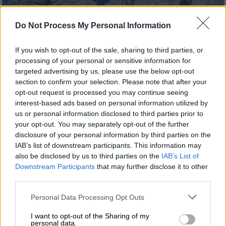
Do Not Process My Personal Information
Eurokinissi
If you wish to opt-out of the sale, sharing to third parties, or
processing of your personal or sensitive information for
Προσθέστε το ΕΘΝΟΣ στη Google
targeted advertising by us, please use the below opt-out
section to confirm your selection. Please note that after your
opt-out request is processed you may continue seeing
Υπό μερικό έλεγχο τέθηκε η
πυρκαγιά
που
interest-based ads based on personal information utilized by
ξέσπασε το απόγευμα της
Δευτέρας
(15/7)
us or personal information disclosed to third parties prior to
στον
δήμο
Γόρτυνας
και πιο συγκεκριμένα
your opt-out. You may separately opt-out of the further
κοντά στο χωριό
Άνω Άκρια.
disclosure of your personal information by third parties on the
IAB’s list of downstream participants. This information may
also be disclosed by us to third parties on the
IAB’s List of
ΔΙΑΒΑΣΤΕ ΕΠΙΣΗΣ
Downstream Participants
that may further disclose it to other
third parties.
Ελλάδα
|
15.07.2024 21:37
Please note that this website/app uses one or more Google
Personal Data Processing Opt Outs
Τραγωδία στην Κρήτη: Μητέρα
services and may gather and store information including but
πέθανε την ημέρα που έγινε το
not limited to your visit or usage behaviour. You may click to
I want to opt-out of the Sharing of my
personal data.