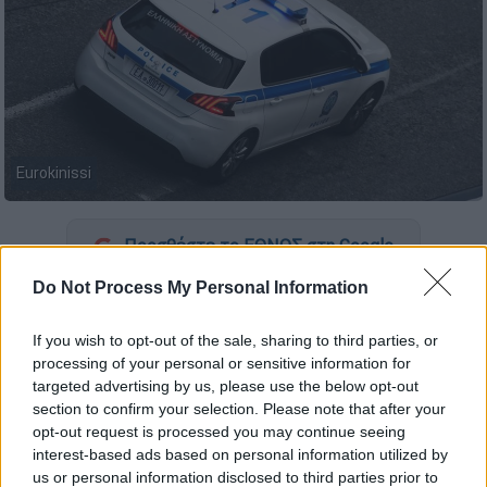
Eurokinissi
Προσθέστε το ΕΘΝΟΣ στη Google
Do Not Process My Personal Information
Κινηματογραφική καταδίωξη
το βράδυ της
Κυριακής στην
Αττική Οδό
, με
περιπολικά
If you wish to opt-out of the sale, sharing to third parties, or
και
μοτοσικλετιστές
της ομάδας ΔΙΑΣ να
processing of your personal or sensitive information for
καταδιώκουν μια
Porsche
.
targeted advertising by us, please use the below opt-out
section to confirm your selection. Please note that after your
Έσπασε τις μπάρες διοδίων και μπήκε
opt-out request is processed you may continue seeing
interest-based ads based on personal information utilized by
στο αντίθετο ρεύμα η Porsche
us or personal information disclosed to third parties prior to