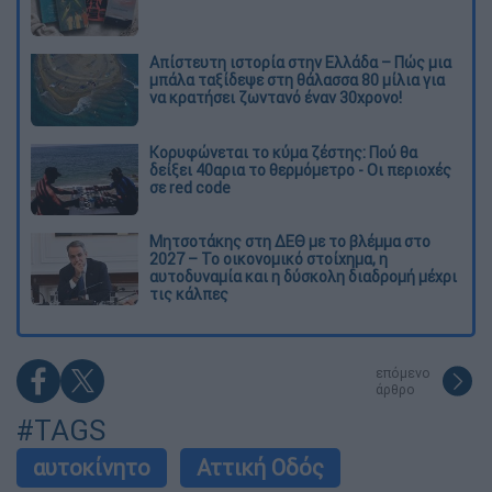
Απίστευτη ιστορία στην Ελλάδα – Πώς μια
μπάλα ταξίδεψε στη θάλασσα 80 μίλια για
να κρατήσει ζωντανό έναν 30χρονο!
Κορυφώνεται το κύμα ζέστης: Πού θα
δείξει 40αρια το θερμόμετρο - Οι περιοχές
σε red code
Μητσοτάκης στη ΔΕΘ με το βλέμμα στο
2027 – Το οικονομικό στοίχημα, η
αυτοδυναμία και η δύσκολη διαδρομή μέχρι
τις κάλπες
επόμενο
άρθρο
#TAGS
αυτοκίνητο
Αττική Οδός