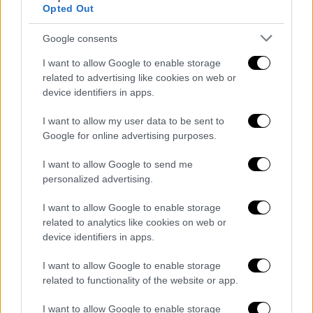
Opted Out
Το όχημα κινήθηκε στην
Αττική Οδό,
με
κατεύθυνση προς την
Ελευσίνα
και όχι μόνο
Google consents
δεν σταμάτησε σε
δεύτερο έλεγχο
της
I want to allow Google to enable storage
ΕΛ.ΑΣ
αλλά
έσπασε
και τις
μπάρες των
related to advertising like cookies on web or
διοδίων
, αναφέρει η
ΕΡΤ
.
device identifiers in apps.
Εγκατέλειψαν το όχημα οι δράστες -
I want to allow my user data to be sent to
Google for online advertising purposes.
Βρέθηκαν κλοπιμαία
I want to allow Google to send me
Στο ύψος της
Κηφισίας
, στο «Δαχτυλίδι», ο
personalized advertising.
οδηγός
μπήκε και στο αντίθετο ρεύμα
για να
κατευθυνθεί στο
Μαρούσι
,
όπου οι
I want to allow Google to enable storage
related to analytics like cookies on web or
επιβαίνοντες
εγκατέλειψαν
το
όχημα
.
device identifiers in apps.
Σύμφωνα με πληροφορίες μέσα στο όχημα
I want to allow Google to enable storage
τους
βρέθηκαν κλοπιμαία
. Οι έρευνες για
related to functionality of the website or app.
τον
εντοπισμό
και την
σύλληψή
τους
βρίσκονται σε
πλήρη εξέλιξη.
I want to allow Google to enable storage