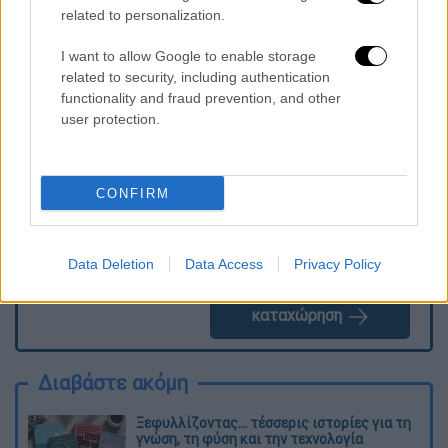
related to personalization.
I want to allow Google to enable storage
related to security, including authentication
Τα σχολιά σας δημοσιεύονται άμεσα με δική σας ευθύνη. Το
ΕΘΝΟΣ θα παρεμβαίνει και τα προσβλητικά σχόλια θα
functionality and fraud prevention, and other
διαγράφονται
user protection.
CONFIRM
Data Deletion
Data Access
Privacy Policy
καταχώρηση
Διαβάστε ακόμη
Ξεφυλλίζοντας... τέσσερις ιστορίες για τη
γνώση, τη φύση και την τεχνολογία