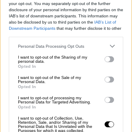
your opt-out. You may separately opt-out of the further
Όλα ξεκίνησαν λίγο μετά τις 8 το βράδυ όταν
disclosure of your personal information by third parties on the
αστυνομικοί
έκαναν σήμα για έλεγχο
στο
IAB’s list of downstream participants. This information may
πολυτελές
αυτοκίνητο
με 4 επιβαίνοντες.
also be disclosed by us to third parties on the
IAB’s List of
Downstream Participants
that may further disclose it to other
third parties.
ΔΙΑΒΑΣΤΕ ΕΠΙΣΗΣ
Please note that this website/app uses one or more Google
Personal Data Processing Opt Outs
services and may gather and store information including but
Ελλάδα
|
02.09.2024 10:45
not limited to your visit or usage behaviour. You may click to
I want to opt-out of the Sharing of my
Κίνηση στους δρόμους: Σοβαρά
personal data.
grant or deny consent to Google and its third-party tags to
Opted In
προβλήματα στην Κηφισίας – Δεν
use your data for below specified purposes in below Google
λειτουργούν οι φωτεινοί
consent section.
I want to opt-out of the Sale of my
Personal Data.
σηματοδότες
Opted In
I want to opt-out of processing my
Personal Data for Targeted Advertising.
Opted In
Ο
οδηγός δεν σταμάτησε
και τότε
οχήματα
I want to opt-out of Collection, Use,
της ΕΛ.ΑΣ ακολούθησαν το αυτοκίνητο
που
Retention, Sale, and/or Sharing of my
Personal Data that Is Unrelated with the
ανέπτυξε
πολύ μεγάλη ταχύτητα
.
Purposes for which it was collected.