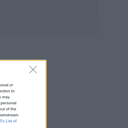
sonal or
ection to
ou may
 personal
out of the
 downstream
B’s List of