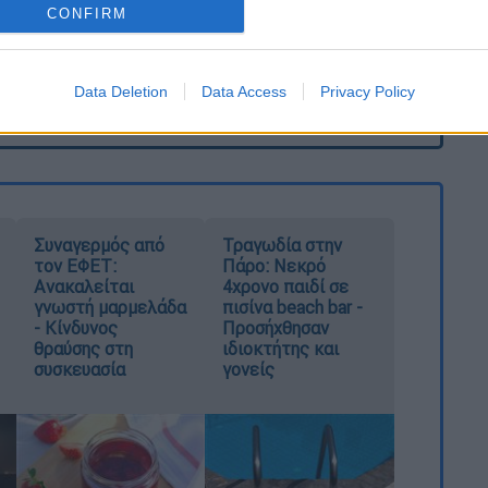
CONFIRM
Data Deletion
Data Access
Privacy Policy
καταχώρηση
Συναγερμός από
Τραγωδία στην
τον ΕΦΕΤ:
Πάρο: Νεκρό
Ανακαλείται
4χρονο παιδί σε
γνωστή μαρμελάδα
πισίνα beach bar -
- Κίνδυνος
Προσήχθησαν
θραύσης στη
ιδιοκτήτης και
συσκευασία
γονείς