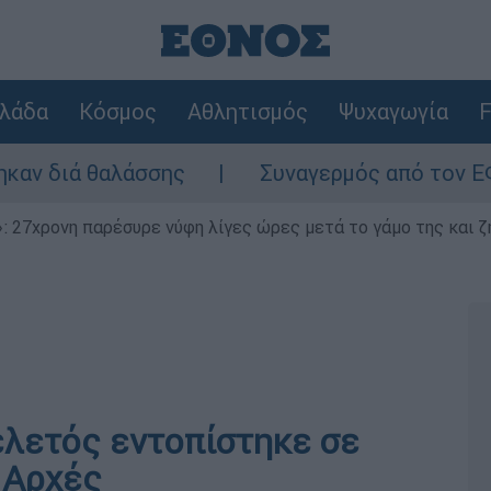
λάδα
Κόσμος
Αθλητισμός
Ψυχαγωγία
F
ά θαλάσσης
Συναγερμός από τον ΕΦΕΤ: Αν
 27χρονη παρέσυρε νύφη λίγες ώρες μετά το γάμο της και ζη
ελετός εντοπίστηκε σε
ι Αρχές