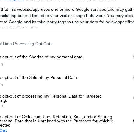
 that this website/app uses one or more Google services and may gath
including but not limited to your visit or usage behaviour. You may click 
 to Google and its third-party tags to use your data for below specifi
ogle consent section.
l Data Processing Opt Outs
 το ΕΘΝΟΣ στη Google
o opt-out of the Sharing of my personal data.
In
ό σημείο της περιοχής
Ανατολή του Δήμου
o opt-out of the Sale of my Personal Data.
ρόφο,
ανθρώπινος σκελετός που βρισκόταν
In
to opt-out of processing my Personal Data for Targeted
ing.
In
o opt-out of Collection, Use, Retention, Sale, and/or Sharing
ersonal Data that Is Unrelated with the Purposes for which it
καραβίδας: Η αλιεία είναι
lected.
Out