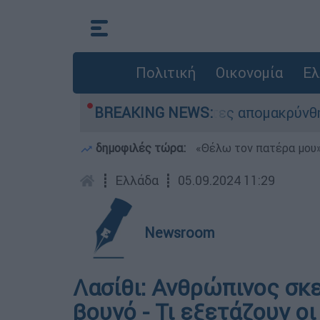
Πολιτική
Οικονομία
Ελ
ηση διάσωσης - 254 πολίτες απομακρύνθηκαν δι
BREAKING NEWS:
δημοφιλές τώρα:
«Θέλω τον πατέρα μου»:
┋
Ελλάδα
┋
05.09.2024 11:29
Newsroom
Λασίθι: Ανθρώπινος σκ
βουνό - Τι εξετάζουν ο