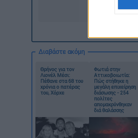
Διαβάστε ακόμη
Θρήνος για τον
Φωτιά στην
Λιονέλ Μέσι:
Αττικοβοιωτία:
Πέθανε στα 68 του
Πώς στήθηκε η
χρόνια ο πατέρας
μεγάλη επιχείρηση
του, Χόρχε
διάσωσης - 254
πολίτες
απομακρύνθηκαν
διά θαλάσσης