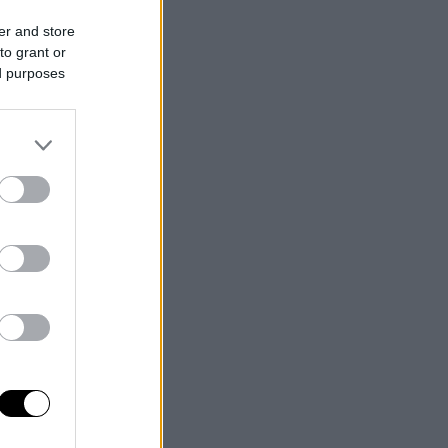
er and store
to grant or
ed purposes