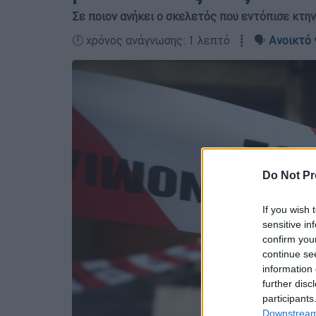
Σε ποιον ανήκει ο σκελετός που εντόπισε κτη
🕛 χρόνος ανάγνωσης: 1 λεπτό ┋ 🗣️
Ανοικτό 
Do Not Pr
If you wish 
sensitive in
confirm you
continue se
information 
further disc
participants
Downstream 