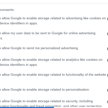
 ψαράδες
consents
o allow Google to enable storage related to advertising like cookies on
οράς του σκελετού, ενώ σύμφωνα με την
evice identifiers in apps.
δίπλα στο σκελετό, παραπέμπουν σε άνδρα
o allow my user data to be sent to Google for online advertising
το 1967 και η εξαφάνισή του από την
s.
συγγενικό του πρόσωπο το 2012.
to allow Google to send me personalized advertising.
οποιηθούν οι εξετάσεις που προβλέπεται,
o allow Google to enable storage related to analytics like cookies on
evice identifiers in apps.
o allow Google to enable storage related to functionality of the website
. Το ΕΘΝΟΣ θα παρεμβαίνει και τα προσβλητικά σχόλια θα
o allow Google to enable storage related to personalization.
o allow Google to enable storage related to security, including
cation functionality and fraud prevention, and other user protection.