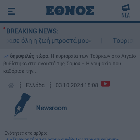
BREAKING NEWS:
ρασε όλη η ζωή μπροστά μου»
Τουρισμός γ
δημοφιλές τώρα:
Η κυριαρχία των Τούρκων στο Αιγαίο
βυθίστηκε στα ανοιχτά της Σάμου – Η ναυμαχία που
καθόρισε την...
┋
Ελλάδα
┋
03.10.2024 18:08
Newsroom
Ενότητες στο άρθρο:
📌 «Συγχαρητήρια σε όσους συνέβαλαν στην επιχείρηση»