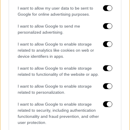
ΕΘΚΕΠΙΧ από τον Αρχηγό ΓΕΕΘΑ Στρατηγό
I want to allow my user data to be sent to
Δημήτριο Χούπη για την επιτυχή έκβαση της
Google for online advertising purposes.
επιχείρησης απεγκλωβισμού από την Βηρυτό
I want to allow Google to send me
38 υπηκόων της Κυπριακής Δημοκρατίας και
personalized advertising.
22 υπηκόων της Ελληνικής Δημοκρατίας &
την είσοδο του αεροσκάφους C -130 της
I want to allow Google to enable storage
Πολεμικής Αεροπορίας στο FIR Λευκωσίας.
related to analytics like cookies on web or
device identifiers in apps.
Συγχαρητήρια σε όσους συνέβαλαν στην
επιχείρηση» έγραψε ο υπουργός Άμυνας.
I want to allow Google to enable storage
related to functionality of the website or app.
Ενημερώθηκα σε πραγματικό χρόνο
στο ΕΘΚΕΠΙΧ από τον Αρχηγό
I want to allow Google to enable storage
related to personalization.
ΓΕΕΘΑ Στρατηγό Δημήτριο Χούπη
για την επιτυχή έκβαση της
I want to allow Google to enable storage
επιχείρησης απεγκλωβισμού από
related to security, including authentication
την Βηρυτό 38 υπηκόων της
functionality and fraud prevention, and other
user protection.
Κυπριακής Δημοκρατίας και 22