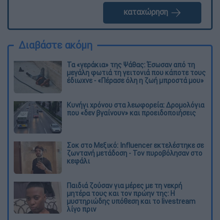
καταχώρηση
Διαβάστε ακόμη
Τα «γεράκια» της Ψάθας: Έσωσαν από τη
μεγάλη φωτιά τη γειτονιά που κάποτε τους
έδιωχνε - «Πέρασε όλη η ζωή μπροστά μου»
Κυνήγι χρόνου στα λεωφορεία: Δρομολόγια
που «δεν βγαίνουν» και προειδοποιήσεις
Σοκ στο Μεξικό: Influencer εκτελέστηκε σε
ζωντανή μετάδοση - Τον πυροβόλησαν στο
κεφάλι
Παιδιά ζούσαν για μέρες με τη νεκρή
μητέρα τους και τον πρώην της: Η
μυστηριώδης υπόθεση και το livestream
λίγο πριν