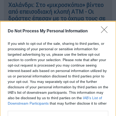
Χαλάνδρι: Στο «μικροσκόπιο» βίντεο
από επεισοδιακή κλοπή ΑΤΜ - Οι
δράστες έπεσαν με το όχημα τους σε
δέντρο
Do Not Process My Personal Information
If you wish to opt-out of the sale, sharing to third parties, or
processing of your personal or sensitive information for
Από χθες, το
Υπουργείο Εθνικής Άμυνας
είχε
targeted advertising by us, please use the below opt-out
στήσει μια τιτάνια επιχείρηση θέτοντας σε
section to confirm your selection. Please note that after your
ετοιμότητα
3 αεροσκάφη C-130 της
opt-out request is processed you may continue seeing
Πολεμικής Αεροπορίας
και πλοία του
interest-based ads based on personal information utilized by
us or personal information disclosed to third parties prior to
Πολεμικού Ναυτικού
προκειμένου να
your opt-out. You may separately opt-out of the further
επιχειρήσουν για
απεγκλωβισμό Ελλαδιτών
disclosure of your personal information by third parties on the
και Κύπριων υπηκόων
από τον Λίβανο.
IAB’s list of downstream participants. This information may
also be disclosed by us to third parties on the
IAB’s List of
«Συγχαρητήρια σε όσους συνέβαλαν
Downstream Participants
that may further disclose it to other
στην επιχείρηση»
third parties.