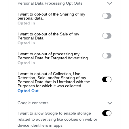
Please note that this website/app uses one or more Google
Personal Data Processing Opt Outs
Ο υ
πουργός Εθνικής Άμυνα
ς Νίκος Δένδιας
services and may gather and store information including but
ανακοίνωσε με ανάρτησή του στο X πως
not limited to your visit or usage behaviour. You may click to
I want to opt-out of the Sharing of my
personal data.
πραγματοποιήθηκε απεγκλωβισμός από τη
grant or deny consent to Google and its third-party tags to
Opted In
Βηρυτό
38 Κυπρίων και 22 Ελλήνω
ν με
use your data for below specified purposes in below Google
consent section.
αεροσκάφος C-130.
I want to opt-out of the Sale of my
Personal Data.
Opted In
I want to opt-out of processing my
Personal Data for Targeted Advertising.
Opted In
I want to opt-out of Collection, Use,
Retention, Sale, and/or Sharing of my
Personal Data that Is Unrelated with the
Purposes for which it was collected.
Opted Out
Google consents
Η ανάρτηση του Νίκου Δένδια
I want to allow Google to enable storage
related to advertising like cookies on web or
device identifiers in apps.
«Ενημερώθηκα σε πραγματικό χρόνο στο