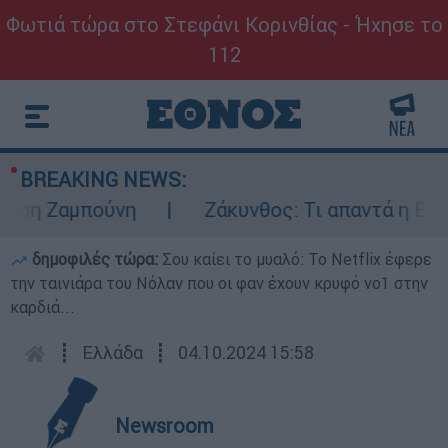
Φωτιά τώρα στο Στεφάνι Κορινθίας - Ήχησε το
112
BREAKING NEWS:
η Ζαμπούνη
Ζάκυνθος: Τι απαντά η ΕΛΑΣ γι
δημοφιλές τώρα:
Σου καίει το μυαλό: Το Netflix έφερε
την ταινιάρα του Νόλαν που οι φαν έχουν κρυφό νο1 στην
καρδιά...
┋
Ελλάδα
┋
04.10.2024 15:58
Newsroom