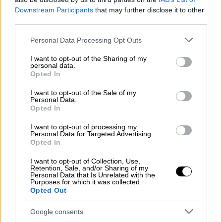
υπογράμμισε και συμπλήρωσε ότι «Η
Downstream Participants
that may further disclose it to other
υπηρεσία των πολιτών ως στρατιωτών στην
third parties.
πατρίδα είναι διαχρονική αξιακή επιλογή του
Please note that this website/app uses one or more Google
Personal Data Processing Opt Outs
Ελληνισμού
. Και γι' αυτό οι γονείς
services and may gather and store information including but
στεκόμαστε απέναντι στα παιδιά μας με
not limited to your visit or usage behaviour. You may click to
I want to opt-out of the Sharing of my
personal data.
grant or deny consent to Google and its third-party tags to
υπερηφάνεια σήμερα. Κατανοώ την
Opted In
use your data for below specified purposes in below Google
υπερηφάνεια, όπως κατανοώ και τις όποιες
consent section.
I want to opt-out of the Sale of my
ανησυχίες σας».
Personal Data.
Opted In
«Η θητεία, δηλαδή η προσφορά χρόνου από
I want to opt-out of processing my
τους νέους ανθρώπους στην πατρίδα τους,
Personal Data for Targeted Advertising.
πρέπει να εξελιχθεί, ώστε να υπηρετεί τις
Opted In
σύγχρονες ανάγκες ασφάλειας της πατρίδας
I want to opt-out of Collection, Use,
μας. Και, επίσης, να είναι χρήσιμη για τους
Retention, Sale, and/or Sharing of my
Personal Data that Is Unrelated with the
νέους ανθρώπους» επισήμανε ο κ.
Δένδιας
.
Purposes for which it was collected.
Opted Out
«Σημαντικές αλλαγές στη θητεία και
Google consents
στην εφεδρεία»