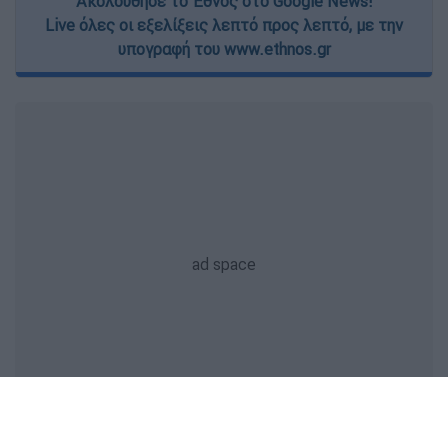
Ακολούθησε το Έθνος στο Google News!
Live όλες οι εξελίξεις λεπτό προς λεπτό, με την
υπογραφή του www.ethnos.gr