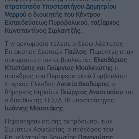
στρατόπεδο Υποστρατήγου Δημητρίου
Ψαρρού
ο διοικητής του Κέντρου
Εκπαιδεύσεως Πυροβολικού, ταξίαρχος
Κωνσταντίνος Σιρλαντζής.
Την ορκωμοσία τέλεσε ο Θεοφιλέστατος
Επίσκοπος Θεσπιών
Παύλος
. Παρόντες στην
ορκωμοσία ήταν οι βουλευτές
Ελευθέριος
Κτιστάκης και Γεώργιος Μουλκιώτης
, η
πρόεδρος του Περιφερειακού Συμβουλίου
Στερεάς Ελλάδας
Λουκία
Θεοδώρου
, ο
δήμαρχος Θηβαίων
Γεώργιος Αναστασίου
και
ο διευθυντής ΓΕΣ/ΔΠΒ υποστράτηγος
Ιωάννης
Μουστάκης
.
Παρέστησαν επίσης εκπρόσωποι των
Σωμάτων Ασφαλείας, ο πρόεδρος του
Επιμελητηρίου Βοιωτίας
Παναγιώτης