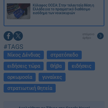
Κόλαφος ΟΟΣΑ: Στην τελευταία θέση η
Ελλάδα για το πραγματικό διαθέσιμο
εισόδημα των νοικοκυριών
επόμενο
άρθρο
#TAGS
Νίκος Δένδιας
στρατόπεδο
ειδήσεις τώρα
Θήβα
ειδήσεις
ορκωμοσία
γυναίκες
στρατιωτική θητεία