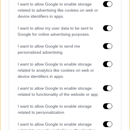
I want to allow Google to enable storage
«Γι' αυτό προωθούμε σημαντικές αλλαγές,
related to advertising like cookies on web or
τόσο στη θητεία όσο και στην εφεδρεία. Η
device identifiers in apps.
θητεία από αγγαρεία πρέπει να μετατραπεί
I want to allow my user data to be sent to
σε μια θητεία με ουσία. Σε μια θητεία
Google for online advertising purposes.
ευκαιρία και για την πατρίδα και για τον
I want to allow Google to send me
νεοσύλλεκτο. Ο οπλίτης θα μπορεί να
personalized advertising.
αποκτά δεξιότητες χρήσιμες για τις
Ένοπλες
Δυνάμεις
,
αλλά χρήσιμες και για τον
I want to allow Google to enable storage
ίδιο» εξήγησε ο
υπουργός Εθνικής Άμυνας.
related to analytics like cookies on web or
device identifiers in apps.
«Αυτό συνιστά ευκαιρία για να έχουμε έναν
I want to allow Google to enable storage
άρτια εκπαιδευμένο οπλίτη, ο οποίος
related to functionality of the website or app.
μάλιστα θα μπορεί αν ο ίδιος το επιλέξει,
δηλαδή σε εθελοντική βάση, να μετακαλείται
I want to allow Google to enable storage
από τις Ένοπλες Δυνάμεις σε τακτά χρονικά
related to personalization.
διαστήματα» συμπλήρωσε ο κ.
Δένδιας
.
I want to allow Google to enable storage