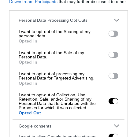
Downstream Participants
that may further disclose it to other
third parties.
Η
υπόθεση
εξετάστηκε σε δεύτερο βαθμό
από το
Τριμελές Εφετείο Πλημμελημάτων
Please note that this website/app uses one or more Google
Personal Data Processing Opt Outs
services and may gather and store information including but
Θεσσαλονίκης
το οποίο επέβαλε ποινή
not limited to your visit or usage behaviour. You may click to
I want to opt-out of the Sharing of my
μειωμένη κατά 6 μήνες σε σχέση με το
personal data.
grant or deny consent to Google and its third-party tags to
Opted In
πρωτόδικο
δικαστήριο (με αναγνώριση
use your data for below specified purposes in below Google
ελαφρυντικού πρότερου σύννομου βίου).
consent section.
I want to opt-out of the Sale of my
Personal Data.
Opted In
Σύμφωνα με τη δικογραφία, ο 67χρονος
κατηγορούμενος ήταν επί σειρά ετών ο
I want to opt-out of processing my
Personal Data for Targeted Advertising.
γυναικολόγος
της γυναίκας. Η συγκεκριμένη
Opted In
χειρουργική επέμβαση είχε κριθεί
απαραίτητη και διενεργήθηκε σε
ιδιωτική
I want to opt-out of Collection, Use,
Retention, Sale, and/or Sharing of my
κλινική
της
Θεσσαλονίκης
. Μετά το
Personal Data that Is Unrelated with the
Purposes for which it was collected.
χειρουργείο όμως η κατάσταση της υγείας
Opted Out
της 47χρονης παρουσίασε επιπλοκές με
Google consents
συνέπεια να εκδηλωθεί αιμορραγία και για
αυτό το λόγο διακομίστηκε εσπευσμένα στο
I want to allow Google to enable storage