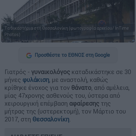
Τα δικαστήρια στη Θεσσαλονίκη (φωτογραφία αρχείου/ InTime
Photos)
Προσθέστε το ΕΘΝΟΣ στη Google
Γιατρός -
γυναικολόγος
καταδικάστηκε σε 30
μήνες
φυλάκιση
, με αναστολή, καθώς
κρίθηκε ένοχος για τον
θάνατο
, από αμέλεια,
μίας 47χρονης ασθενούς του, ύστερα από
χειρουργική επέμβαση
αφαίρεσης
της
μήτρας της (υστερεκτομή), τον Μάρτιο του
2017, στη
Θεσσαλονίκη
.