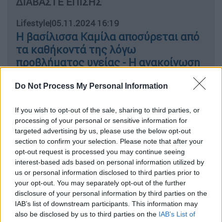
ΔΙΑΒΑΣΤΕ ΕΠΙΣΗΣ
Lifestyle
|
05.11.2024 16:19
Η βασίλισσα Καμίλα αποσύρεται από
τα καθήκοντά της λόγω
προβλήματος υγείας - Η ανακοίνωση
του Μπάκιγχαμ
Do Not Process My Personal Information
Live Blog
|
05.11.2024 16:22
If you wish to opt-out of the sale, sharing to third parties, or
Κάμαλα Χάρις και Ντόναλντ Τραμπ
processing of your personal or sensitive information for
δίνουν μάχη στήθος με στήθος - Live
targeted advertising by us, please use the below opt-out
όλες οι ξελίξεις από τις ΗΠΑ
section to confirm your selection. Please note that after your
opt-out request is processed you may continue seeing
interest-based ads based on personal information utilized by
us or personal information disclosed to third parties prior to
your opt-out. You may separately opt-out of the further
Ο 67χρονος κατηγορούμενος ήταν επί
disclosure of your personal information by third parties on the
σειρά ετών ο γυναικολόγος της
IAB’s list of downstream participants. This information may
also be disclosed by us to third parties on the
IAB’s List of
γυναίκας