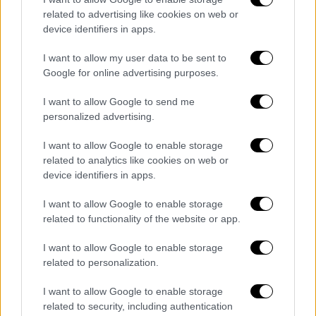
νοσοκομείο
Γ. Παπαγεωργίου,
όπου
related to advertising like cookies on web or
device identifiers in apps.
υποβλήθηκε σε νέα χειρουργική επέμβαση.
Δεν τα κατάφερε όμως λόγω της μεγάλης
I want to allow my user data to be sent to
αιμορραγίας και τελικά υπέστη ανακοπή
Google for online advertising purposes.
καρδιάς.
I want to allow Google to send me
«Δεν ενημερώθηκα ότι κάτι δεν πήγαινε καλά
personalized advertising.
με την κατάσταση της
υγείας
της
ασθενούς
,
I want to allow Google to enable storage
διαφορετικά θα πήγαινα να αντιμετωπίσω το
related to analytics like cookies on web or
περιστατικό. Μίλησα με τη νοσηλεύτρια και
device identifiers in apps.
της είπα "ελέγξτε τα ζωτικά σημεία και εάν
I want to allow Google to enable storage
υπάρξει πρόβλημα ενημερώστε με". Δεν
related to functionality of the website or app.
ακολούθησαν τις οδηγίες μου. Στη
δική
μας
ειδικότητα, εκτός των άλλων, απαιτείται και
I want to allow Google to enable storage
η συνεργασία με το προσωπικό» είπε στην
related to personalization.
απολογία του ο γιατρός αποποιούμενος των
I want to allow Google to enable storage
ευθυνών του. Ανέφερε δε, ότι έχει κάνει
related to security, including authentication