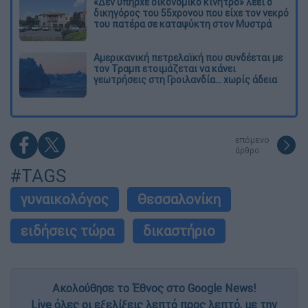
«Δεν υπήρχε οικονομικό κίνητρο» λέει ο
δικηγόρος του 55χρονου που είχε τον νεκρό
του πατέρα σε καταψύκτη στον Μυστρά
Αμερικανική πετρελαϊκή που συνδέεται με
τον Τραμπ ετοιμάζεται να κάνει
γεωτρήσεις στη Γροιλανδία... χωρίς άδεια
επόμενο
άρθρο
#TAGS
γυναικολόγος
Θεσσαλονίκη
ειδήσεις τώρα
δικαστήριο
Ακολούθησε το Έθνος στο Google News!
Live όλες οι εξελίξεις λεπτό προς λεπτό, με την