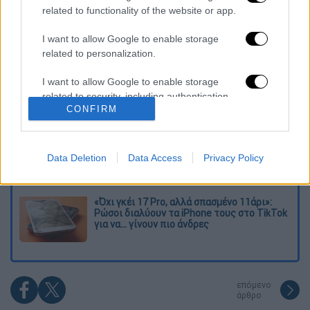
Διαβάστε ακόμη
related to functionality of the website or app.
Εκτελέσεις, συλλήψεις και νέοι
I want to allow Google to enable storage
περιορισμοί: Το Ιράν σκληραίνει τη γραμμή
related to personalization.
στο εσωτερικό εν μέσω πολέμου
I want to allow Google to enable storage
Η πρώτη δήλωση της οικογένειας της
related to security, including authentication
38χρονης Βρετανίδας που δολοφονήθηκε
CONFIRM
στην Κυψέλη
functionality and fraud prevention, and other
user protection.
Ντύθηκε «Χάρος», ανέβηκε στην οροφή
νοσοκομείου και κοιτούσε επίμονα τους
Data Deletion
Data Access
Privacy Policy
ασθενείς
«Όχι γκέι 17 Pro, αλλά σπασμένο 11άρι»:
Ρώσοι διαλύουν τα iPhone τους στο TikTok
για να... γίνουν πιο άνδρες
επόμενο
άρθρο