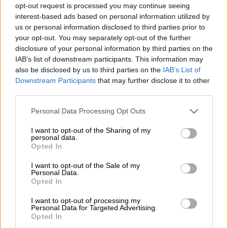
opt-out request is processed you may continue seeing
interest-based ads based on personal information utilized by
Πραγματοποιήθηκε η κλήρωση του
us or personal information disclosed to third parties prior to
Eurojackpot
το βράδυ της Παρασκευής
your opt-out. You may separately opt-out of the further
(6/12)
.
disclosure of your personal information by third parties on the
IAB’s list of downstream participants. This information may
also be disclosed by us to third parties on the
IAB’s List of
Οι
τυχεροί αριθμοί
είναι οι εξής: 8, 14, 45, 47,
Downstream Participants
that may further disclose it to other
third parties.
50 και 2, 12.
Please note that this website/app uses one or more Google
Personal Data Processing Opt Outs
services and may gather and store information including but
ΔΙΑΒΑΣΤΕ ΕΠΙΣΗΣ
not limited to your visit or usage behaviour. You may click to
I want to opt-out of the Sharing of my
personal data.
grant or deny consent to Google and its third-party tags to
Αθλητισμός
|
26.11.2024 21:20
Opted In
use your data for below specified purposes in below Google
Euroleague: Ανέλαβε επίσημα τη
consent section.
I want to opt-out of the Sale of my
Μονακό ο Βασίλης Σπανούλης
Personal Data.
Opted In
I want to opt-out of processing my
Personal Data for Targeted Advertising.
Opted In
Το Eurojackpot είναι ένα ευρωπαϊκό παιχνίδι