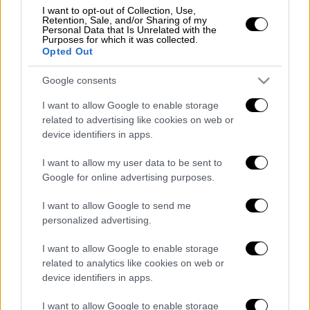
τύχης. Στόχος του είναι η σωστή πρόβλεψη
I want to opt-out of Collection, Use,
Retention, Sale, and/or Sharing of my
5 αριθμών (από 50) στο πάνω μέρος και 2
Personal Data that Is Unrelated with the
Purposes for which it was collected.
αριθμοί (από 12) στο κάτω μέρος. Παίζεται
Opted Out
είτε με απλές στήλες, είτε με συστήματα
(πλήρη ή τυποποιημένα).
Google consents
I want to allow Google to enable storage
Το
κόστος συμμετοχής
ανά στήλη (5 από 50
related to advertising like cookies on web or
αριθμοί στο πάνω πεδίο & 2 από 12 αριθμοί
device identifiers in apps.
στο κάτω πεδίο, για 1 κλήρωση) είναι 2,50€.
I want to allow my user data to be sent to
Η κατάθεση δελτίων γίνεται καθημερινά στα
Google for online advertising purposes.
καταστήματα ΟΠΑΠ ή ηλεκτρονικά μέσω της
I want to allow Google to send me
εφαρμογής Opapstore App για κινητά εντός
personalized advertising.
των καταστημάτων ΟΠΑΠ και οι κληρώσεις
του EUROJACKPOT πραγματοποιούνται κάθε
I want to allow Google to enable storage
related to analytics like cookies on web or
Τρίτη και Παρασκευή από τις 21:00 το βράδυ
device identifiers in apps.
και μετά, στο Ελσίνκι της Φιλανδίας.
I want to allow Google to enable storage