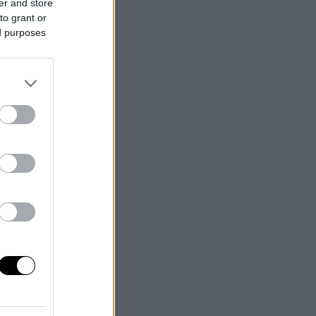
er and store
to grant or
ed purposes