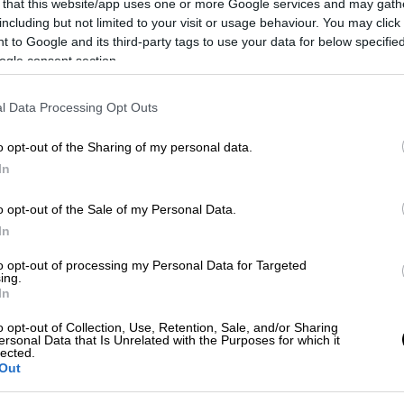
 that this website/app uses one or more Google services and may gath
including but not limited to your visit or usage behaviour. You may click 
 to Google and its third-party tags to use your data for below specifi
ogle consent section.
l Data Processing Opt Outs
o opt-out of the Sharing of my personal data.
In
 το ΕΘΝΟΣ στη Google
o opt-out of the Sale of my Personal Data.
In
ριστατικά οδηγών να εγκλωβίζονται στους
to opt-out of processing my Personal Data for Targeted
είναι υποχρεωτικό να φέρουν
όλοι οι οδηγοί
ing.
In
Οκτώβριο
μέχρι τον
Απρίλιο
, όταν υπάρχει
τους δρόμους.
o opt-out of Collection, Use, Retention, Sale, and/or Sharing
ersonal Data that Is Unrelated with the Purposes for which it
lected.
Out