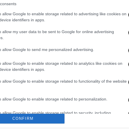
consents
τον αστυνομικό που χαιρέτισε
o allow Google to enable storage related to advertising like cookies on
evice identifiers in apps.
o allow my user data to be sent to Google for online advertising
s.
(Δ30/Δ5α/73567/Β/ ΦΕΚ 1144/14-03-2022)
to allow Google to send me personalized advertising.
υτοκινήτων
όλων των κατηγοριών να
σθητικές αλυσίδες με σκοπό «τη
o allow Google to enable storage related to analytics like cookies on
 και ασφαλείας των οχημάτων σε
evice identifiers in apps.
», όταν και εφόσον εκδοθούν αποφάσεις
o allow Google to enable storage related to functionality of the website
 Διευθύνσεις, Διευθύνσεις Τροχαίας, Γενική
σύμφωνα με το άρθρο 52 του Κώδικά Οδικής
επικρατούσες καιρικές συνθήκες
o allow Google to enable storage related to personalization.
 για τον εφοδιασμό των οχημάτων που
o allow Google to enable storage related to security, including
κά μέσα.
CONFIRM
cation functionality and fraud prevention, and other user protection.