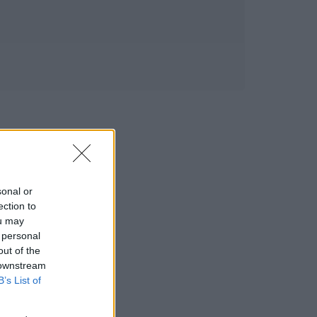
sonal or
ection to
ou may
 personal
out of the
 downstream
B’s List of