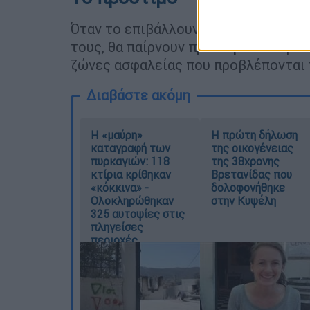
Όταν το επιβάλλουν οι συνθήκες, αν 
τους, θα παίρνουν
πρόστιμο
80 ευρώ.
ζώνες ασφαλείας που προβλέπονται τ
Διαβάστε ακόμη
Η «μαύρη»
Η πρώτη δήλωση
καταγραφή των
της οικογένειας
πυρκαγιών: 118
της 38χρονης
κτίρια κρίθηκαν
Βρετανίδας που
«κόκκινα» -
δολοφονήθηκε
Ολοκληρώθηκαν
στην Κυψέλη
325 αυτοψίες στις
πληγείσες
περιοχές