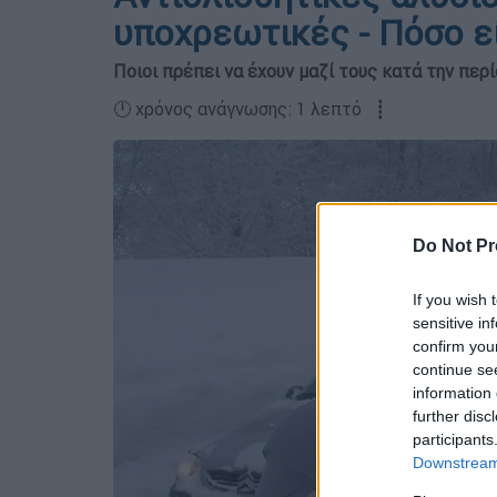
υποχρεωτικές - Πόσο εί
Ποιοι πρέπει να έχουν μαζί τους κατά την πε
🕛 χρόνος ανάγνωσης: 1 λεπτό ┋
Do Not Pr
If you wish 
sensitive in
confirm you
continue se
information 
further disc
participants
Downstream 