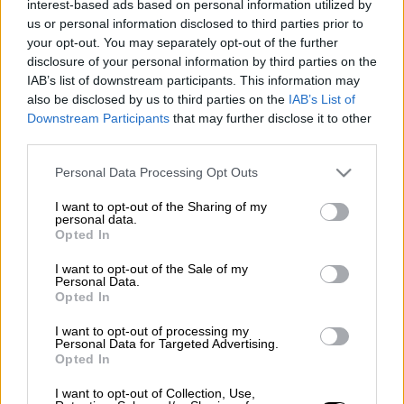
interest-based ads based on personal information utilized by
us or personal information disclosed to third parties prior to
your opt-out. You may separately opt-out of the further
Προσθέστε το ΕΘΝΟΣ στη Google
disclosure of your personal information by third parties on the
IAB’s list of downstream participants. This information may
also be disclosed by us to third parties on the
IAB’s List of
Επιχείρηση διάσωσης 30
μεταναστών
Downstream Participants
that may further disclose it to other
πραγματοποίησε το
Λιμενικό
το πρωί της
third parties.
Κυριακής (29/12), καθώς εντοπίστηκε
Please note that this website/app uses one or more Google
Personal Data Processing Opt Outs
λέμβος σε θαλάσσια περιοχή
services and may gather and store information including but
βορειοανατολικά της
Σάμου
.
not limited to your visit or usage behaviour. You may click to
I want to opt-out of the Sharing of my
personal data.
grant or deny consent to Google and its third-party tags to
Opted In
use your data for below specified purposes in below Google
ΔΙΑΒΑΣΤΕ ΕΠΙΣΗΣ
consent section.
I want to opt-out of the Sale of my
Personal Data.
Ελλάδα
|
28.12.2024 17:23
Opted In
Εντοπίστηκαν δεκάδες πρόσφυγες
I want to opt-out of processing my
και μετανάστες στην Ψέριμο
Personal Data for Targeted Advertising.
Opted In
I want to opt-out of Collection, Use,