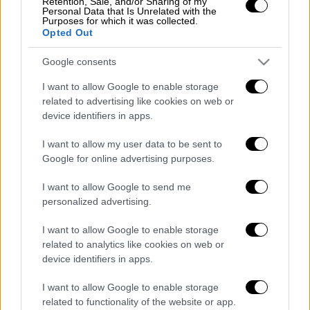
Retention, Sale, and/or Sharing of my
Personal Data that Is Unrelated with the
Στη λέμβο επέβαιναν συνολικά
30 άνθρωποι
,
Purposes for which it was collected.
Opted Out
εκ των οποίων εννιά άνδρες, ισάριθμες
γυναίκες και δώδεκα ανήλικοι. Το Λιμενικό
Google consents
προχώρησε στην ασφαλή περισυλλογή των
I want to allow Google to enable storage
μεταναστών και τους μετέφερε στο
λιμάνι
related to advertising like cookies on web or
Μαλαγαρίου
.
device identifiers in apps.
Στη συνέχεια, η αστυνομία ανέλαβε τη
I want to allow my user data to be sent to
μεταφορά τους στην
Κλειστή Ελεγχόμενη
Google for online advertising purposes.
Δομή της Σάμου
, ενώ αξίζει να σημειωθεί ότι
I want to allow Google to send me
η λέμβος βυθίστηκε. Τέλος, για το
personalized advertising.
περιστατικό διενεργείται προανάκριση από
το
Λιμεναρχείο Σάμου
.
I want to allow Google to enable storage
related to analytics like cookies on web or
Διαβάστε ακόμη
device identifiers in apps.
I want to allow Google to enable storage
Ξεφυλλίζοντας... τέσσερις ιστορίες για τη
γνώση, τη φύση και την τεχνολογία
related to functionality of the website or app.